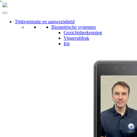
Tijdregistratie en aanwezigheid
Biometrische systemen
Gezichtsherkenning
Vingerafdruk
Iris