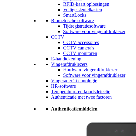
RFID-kaart oplossingen
Veilige sleutelkasten
SmartLocks
Biometrische software
Tijdregistratiesoftware
Software voor vingerafdruklezer
CCTV
CCTV-accessoires
CCTV camera's
CCTV-monitoren
E-handtekening
Vingerafdruklezers
Hardware vingerafdruklezer
Software voor vingerafdruklezer
Vingerader Technologie
HR-software
Temperatuur- en koortsdetectie
Authenticatie met twee factoren
Authenticatiemiddelen