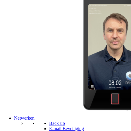
Netwerken
Back-up
E-mail Beveiliging