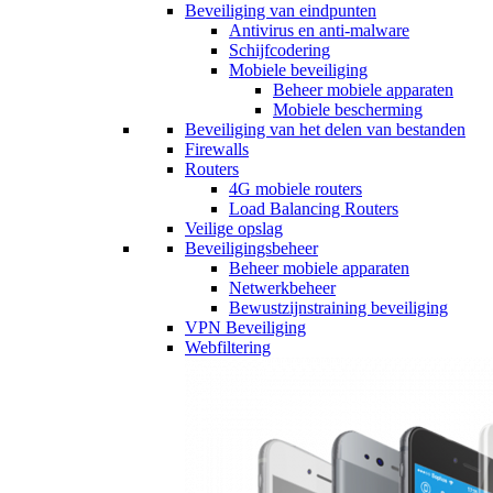
Beveiliging van eindpunten
Antivirus en anti-malware
Schijfcodering
Mobiele beveiliging
Beheer mobiele apparaten
Mobiele bescherming
Beveiliging van het delen van bestanden
Firewalls
Routers
4G mobiele routers
Load Balancing Routers
Veilige opslag
Beveiligingsbeheer
Beheer mobiele apparaten
Netwerkbeheer
Bewustzijnstraining beveiliging
VPN Beveiliging
Webfiltering