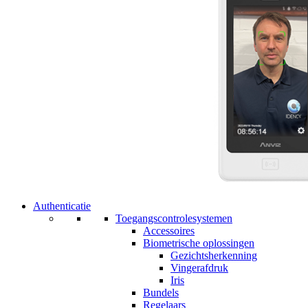
Authenticatie
Toegangscontrolesystemen
Accessoires
Biometrische oplossingen
Gezichtsherkenning
Vingerafdruk
Iris
Bundels
Regelaars