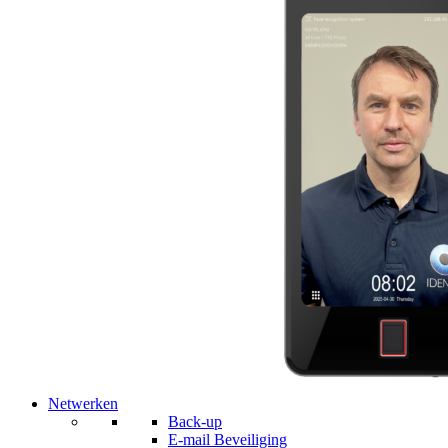
Netwerken
Back-up
E-mail Beveiliging