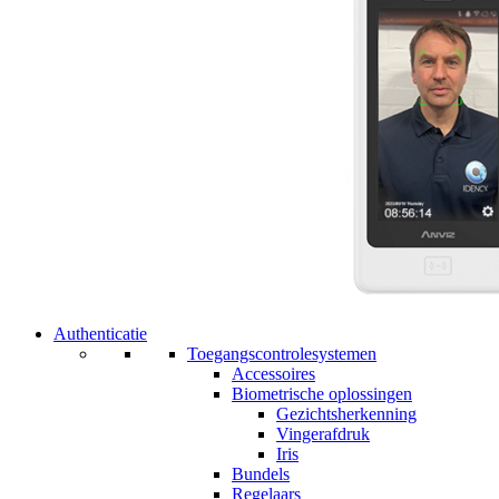
Authenticatie
Toegangscontrolesystemen
Accessoires
Biometrische oplossingen
Gezichtsherkenning
Vingerafdruk
Iris
Bundels
Regelaars