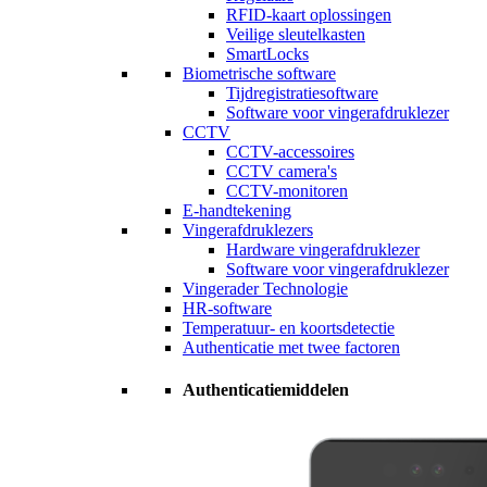
RFID-kaart oplossingen
Veilige sleutelkasten
SmartLocks
Biometrische software
Tijdregistratiesoftware
Software voor vingerafdruklezer
CCTV
CCTV-accessoires
CCTV camera's
CCTV-monitoren
E-handtekening
Vingerafdruklezers
Hardware vingerafdruklezer
Software voor vingerafdruklezer
Vingerader Technologie
HR-software
Temperatuur- en koortsdetectie
Authenticatie met twee factoren
Authenticatiemiddelen