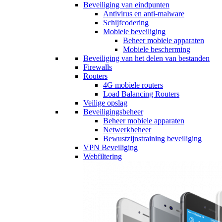
Beveiliging van eindpunten
Antivirus en anti-malware
Schijfcodering
Mobiele beveiliging
Beheer mobiele apparaten
Mobiele bescherming
Beveiliging van het delen van bestanden
Firewalls
Routers
4G mobiele routers
Load Balancing Routers
Veilige opslag
Beveiligingsbeheer
Beheer mobiele apparaten
Netwerkbeheer
Bewustzijnstraining beveiliging
VPN Beveiliging
Webfiltering