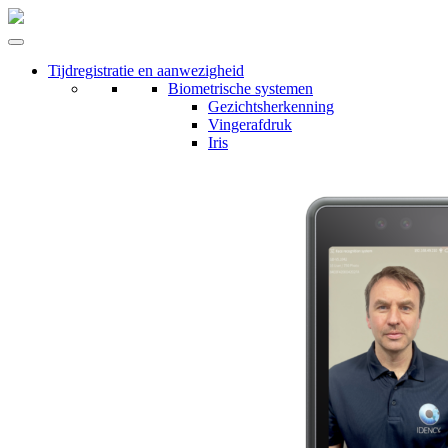
Tijdregistratie en aanwezigheid
Biometrische systemen
Gezichtsherkenning
Vingerafdruk
Iris