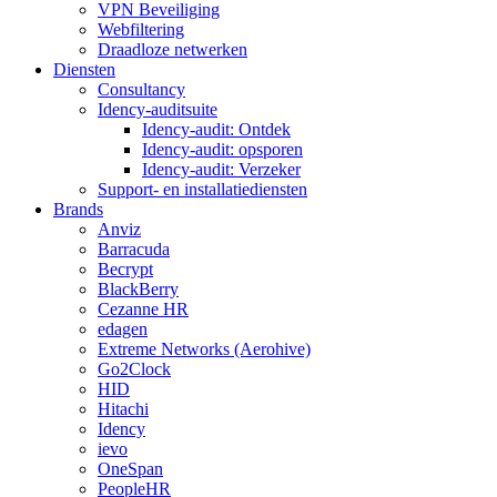
VPN Beveiliging
Webfiltering
Draadloze netwerken
Diensten
Consultancy
Idency-auditsuite
Idency-audit: Ontdek
Idency-audit: opsporen
Idency-audit: Verzeker
Support- en installatiediensten
Brands
Anviz
Barracuda
Becrypt
BlackBerry
Cezanne HR
edagen
Extreme Networks (Aerohive)
Go2Clock
HID
Hitachi
Idency
ievo
OneSpan
PeopleHR