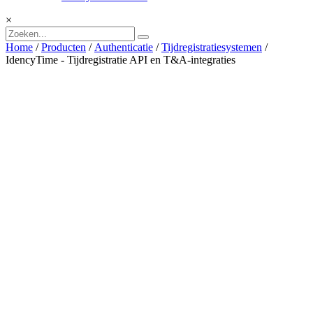
×
Home
/
Producten
/
Authenticatie
/
Tijdregistratiesystemen
/
IdencyTime - Tijdregistratie API en T&A-integraties