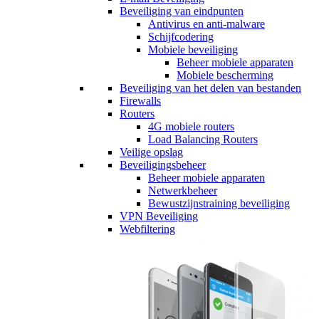
Beveiliging van eindpunten
Antivirus en anti-malware
Schijfcodering
Mobiele beveiliging
Beheer mobiele apparaten
Mobiele bescherming
Beveiliging van het delen van bestanden
Firewalls
Routers
4G mobiele routers
Load Balancing Routers
Veilige opslag
Beveiligingsbeheer
Beheer mobiele apparaten
Netwerkbeheer
Bewustzijnstraining beveiliging
VPN Beveiliging
Webfiltering