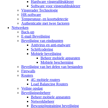
Hardware vingerafdruklezer
Software voor vingerafdruklezer
Vingerader Technologie
HR-software
Temperatuur- en koortsdetectie
Authenticatie met twee factoren
Netwerken
Back-up
E-mail Beveiliging
Beveiliging van eindpunten
Antivirus en anti-malware
Schijfcodering
Mobiele beveiliging
Beheer mobiele apparaten
Mobiele bescherming
Beveiliging van het delen van bestanden
Firewalls
Routers
4G mobiele routers
Load Balancing Routers
Veilige opslag
Beveiligingsbeheer
Beheer mobiele apparaten
Netwerkbeheer
Bewustzijnstraining beveiliging