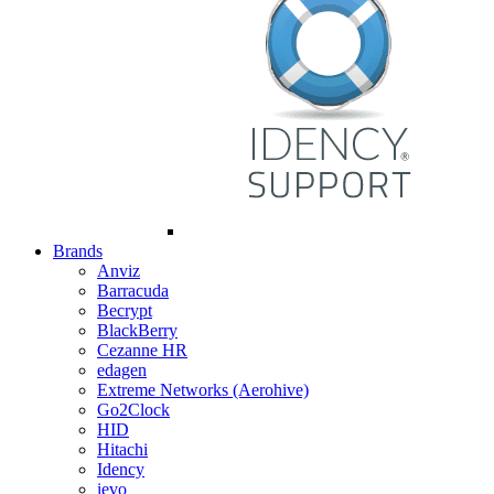
Brands
Anviz
Barracuda
Becrypt
BlackBerry
Cezanne HR
edagen
Extreme Networks (Aerohive)
Go2Clock
HID
Hitachi
Idency
ievo