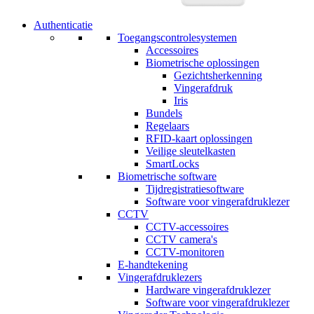
Authenticatie
Toegangscontrolesystemen
Accessoires
Biometrische oplossingen
Gezichtsherkenning
Vingerafdruk
Iris
Bundels
Regelaars
RFID-kaart oplossingen
Veilige sleutelkasten
SmartLocks
Biometrische software
Tijdregistratiesoftware
Software voor vingerafdruklezer
CCTV
CCTV-accessoires
CCTV camera's
CCTV-monitoren
E-handtekening
Vingerafdruklezers
Hardware vingerafdruklezer
Software voor vingerafdruklezer