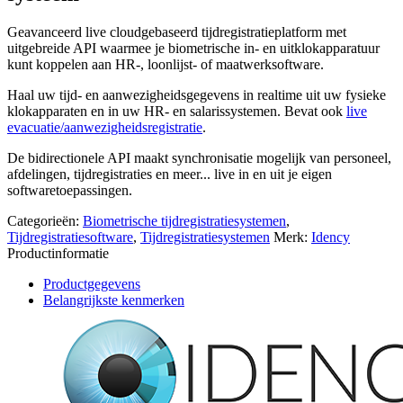
Geavanceerd live cloudgebaseerd tijdregistratieplatform met
uitgebreide API waarmee je biometrische in- en uitklokapparatuur
kunt koppelen aan HR-, loonlijst- of maatwerksoftware.
Haal uw tijd- en aanwezigheidsgegevens in realtime uit uw fysieke
klokapparaten en in uw HR- en salarissystemen. Bevat ook
live
evacuatie/aanwezigheidsregistratie
.
De bidirectionele API maakt synchronisatie mogelijk van personeel,
afdelingen, tijdregistraties en meer... live in en uit je eigen
softwaretoepassingen.
Categorieën:
Biometrische tijdregistratiesystemen
,
Tijdregistratiesoftware
,
Tijdregistratiesystemen
Merk:
Idency
Productinformatie
Productgegevens
Belangrijkste kenmerken