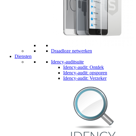
Draadloze netwerken
Diensten
Idency-auditsuite
Idency-audit: Ontdek
Idency-audit: opsporen
Idency-audit: Verzeker