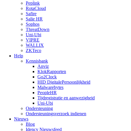
Peplink
RotaCloud
Safire
Salie HR
Sophos
ThreatDown
Uni-Ubi
VIPRE
WALLIX
ZKTeco
Help
Kennisbank
Anviz
KlokRapporten
Go2Clock
HID DigitalePersoonlijkheid
Malwarebytes
PeopleHR
Tijdregistratie en aanwezigheid
Uni-Ubi
Ondersteuning
Ondersteuningsverzoek indienen
Nieuws
Blog
Idency Nieuwsfeed