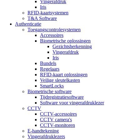
Vingerafdruk
Iris
RFID-kaartsystemen
T&A Software
Authenticatie
Toegangscontrolesystemen
Accessoires
Biometrische oplossingen
Gezichtsherkenning
Vingerafdruk
Iris
Bundels
Regelaars
RFID-kaart oplossingen
Veilige sleutelkasten
SmartLocks
Biometrische software
Tijdregistratiesoftware
Software voor vingerafdruklezer
CCTV
CCTV-accessoires
CCTV camera's
CCTV-monitoren
E-handtekening
Vingerafdruklezers