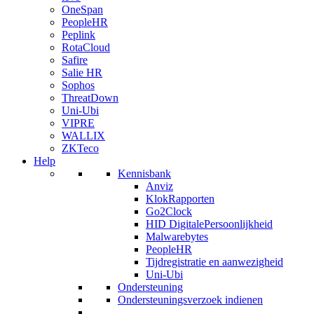
OneSpan
PeopleHR
Peplink
RotaCloud
Safire
Salie HR
Sophos
ThreatDown
Uni-Ubi
VIPRE
WALLIX
ZKTeco
Help
Kennisbank
Anviz
KlokRapporten
Go2Clock
HID DigitalePersoonlijkheid
Malwarebytes
PeopleHR
Tijdregistratie en aanwezigheid
Uni-Ubi
Ondersteuning
Ondersteuningsverzoek indienen