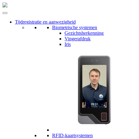
Tijdregistratie en aanwezigheid
Biometrische systemen
Gezichtsherkenning
Vingerafdruk
Iris
RFID-kaartsystemen