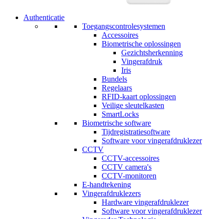
Authenticatie
Toegangscontrolesystemen
Accessoires
Biometrische oplossingen
Gezichtsherkenning
Vingerafdruk
Iris
Bundels
Regelaars
RFID-kaart oplossingen
Veilige sleutelkasten
SmartLocks
Biometrische software
Tijdregistratiesoftware
Software voor vingerafdruklezer
CCTV
CCTV-accessoires
CCTV camera's
CCTV-monitoren
E-handtekening
Vingerafdruklezers
Hardware vingerafdruklezer
Software voor vingerafdruklezer