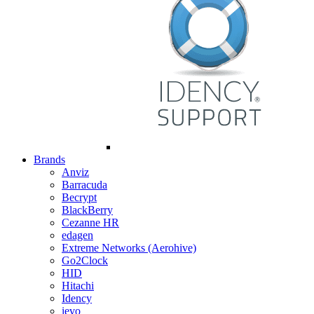
Brands
Anviz
Barracuda
Becrypt
BlackBerry
Cezanne HR
edagen
Extreme Networks (Aerohive)
Go2Clock
HID
Hitachi
Idency
ievo