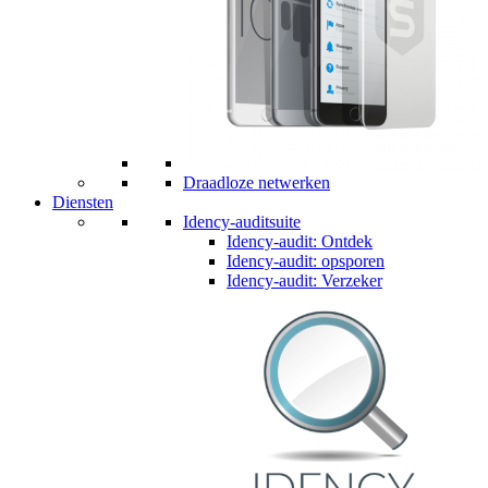
Draadloze netwerken
Diensten
Idency-auditsuite
Idency-audit: Ontdek
Idency-audit: opsporen
Idency-audit: Verzeker