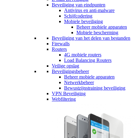
Beveiliging van eindpunten
Antivirus en anti-malware
Schijfcodering
Mobiele beveiliging
Beheer mobiele apparaten
Mobiele bescherming
Beveiliging van het delen van bestanden
Firewalls
Routers
4G mobiele routers
Load Balancing Routers
Veilige opslag
Beveiligingsbeheer
Beheer mobiele apparaten
Netwerkbeheer
Bewustzijnstraining beveiliging
VPN Beveiliging
Webfiltering