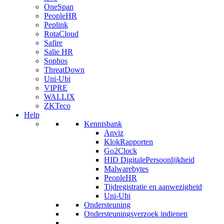
OneSpan
PeopleHR
Peplink
RotaCloud
Safire
Salie HR
Sophos
ThreatDown
Uni-Ubi
VIPRE
WALLIX
ZKTeco
Help
Kennisbank
Anviz
KlokRapporten
Go2Clock
HID DigitalePersoonlijkheid
Malwarebytes
PeopleHR
Tijdregistratie en aanwezigheid
Uni-Ubi
Ondersteuning
Ondersteuningsverzoek indienen