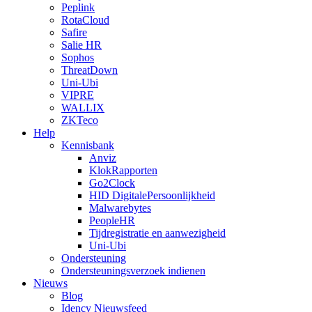
Peplink
RotaCloud
Safire
Salie HR
Sophos
ThreatDown
Uni-Ubi
VIPRE
WALLIX
ZKTeco
Help
Kennisbank
Anviz
KlokRapporten
Go2Clock
HID DigitalePersoonlijkheid
Malwarebytes
PeopleHR
Tijdregistratie en aanwezigheid
Uni-Ubi
Ondersteuning
Ondersteuningsverzoek indienen
Nieuws
Blog
Idency Nieuwsfeed