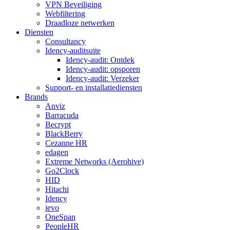
VPN Beveiliging
Webfiltering
Draadloze netwerken
Diensten
Consultancy
Idency-auditsuite
Idency-audit: Ontdek
Idency-audit: opsporen
Idency-audit: Verzeker
Support- en installatiediensten
Brands
Anviz
Barracuda
Becrypt
BlackBerry
Cezanne HR
edagen
Extreme Networks (Aerohive)
Go2Clock
HID
Hitachi
Idency
ievo
OneSpan
PeopleHR