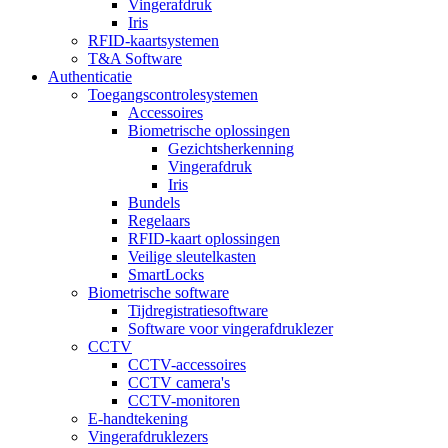
Vingerafdruk
Iris
RFID-kaartsystemen
T&A Software
Authenticatie
Toegangscontrolesystemen
Accessoires
Biometrische oplossingen
Gezichtsherkenning
Vingerafdruk
Iris
Bundels
Regelaars
RFID-kaart oplossingen
Veilige sleutelkasten
SmartLocks
Biometrische software
Tijdregistratiesoftware
Software voor vingerafdruklezer
CCTV
CCTV-accessoires
CCTV camera's
CCTV-monitoren
E-handtekening
Vingerafdruklezers