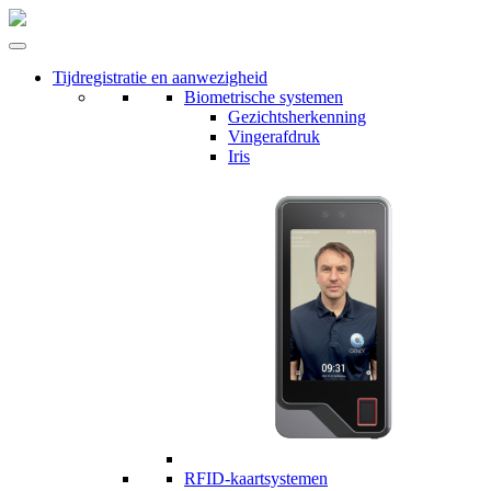
Tijdregistratie en aanwezigheid
Biometrische systemen
Gezichtsherkenning
Vingerafdruk
Iris
RFID-kaartsystemen