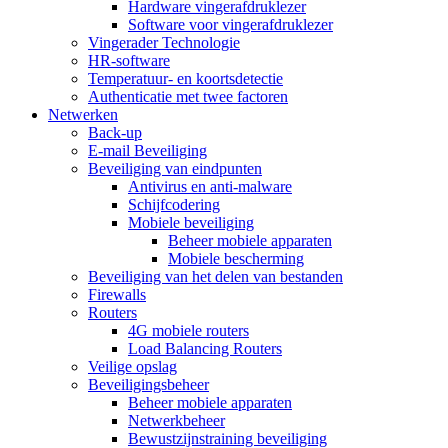
Hardware vingerafdruklezer
Software voor vingerafdruklezer
Vingerader Technologie
HR-software
Temperatuur- en koortsdetectie
Authenticatie met twee factoren
Netwerken
Back-up
E-mail Beveiliging
Beveiliging van eindpunten
Antivirus en anti-malware
Schijfcodering
Mobiele beveiliging
Beheer mobiele apparaten
Mobiele bescherming
Beveiliging van het delen van bestanden
Firewalls
Routers
4G mobiele routers
Load Balancing Routers
Veilige opslag
Beveiligingsbeheer
Beheer mobiele apparaten
Netwerkbeheer
Bewustzijnstraining beveiliging