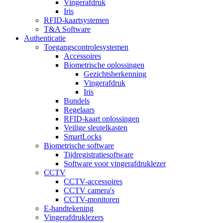
Vingerafdruk
Iris
RFID-kaartsystemen
T&A Software
Authenticatie
Toegangscontrolesystemen
Accessoires
Biometrische oplossingen
Gezichtsherkenning
Vingerafdruk
Iris
Bundels
Regelaars
RFID-kaart oplossingen
Veilige sleutelkasten
SmartLocks
Biometrische software
Tijdregistratiesoftware
Software voor vingerafdruklezer
CCTV
CCTV-accessoires
CCTV camera's
CCTV-monitoren
E-handtekening
Vingerafdruklezers