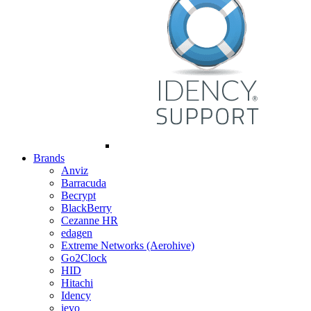
Brands
Anviz
Barracuda
Becrypt
BlackBerry
Cezanne HR
edagen
Extreme Networks (Aerohive)
Go2Clock
HID
Hitachi
Idency
ievo