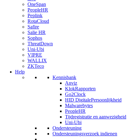
OneSpan
PeopleHR
Peplink
RotaCloud
Safire
Salie HR
Sophos
ThreatDown
Uni-Ubi
VIPRE
WALLIX
ZKTeco
Help
Kennisbank
Anviz
KlokRapporten
Go2Clock
HID DigitalePersoonlijkheid
Malwarebytes
PeopleHR
Tijdregistratie en aanwezigheid
Uni-Ubi
Ondersteuning
Ondersteuningsverzoek indienen