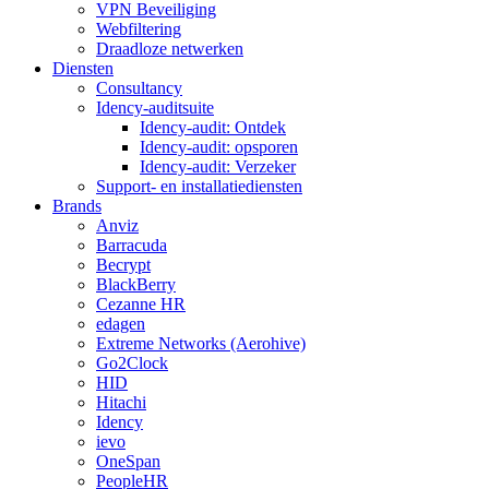
VPN Beveiliging
Webfiltering
Draadloze netwerken
Diensten
Consultancy
Idency-auditsuite
Idency-audit: Ontdek
Idency-audit: opsporen
Idency-audit: Verzeker
Support- en installatiediensten
Brands
Anviz
Barracuda
Becrypt
BlackBerry
Cezanne HR
edagen
Extreme Networks (Aerohive)
Go2Clock
HID
Hitachi
Idency
ievo
OneSpan
PeopleHR