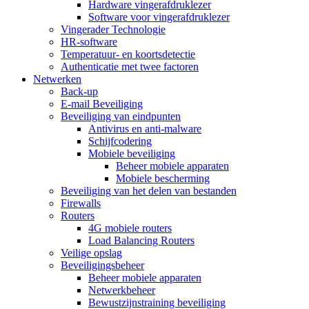
Hardware vingerafdruklezer
Software voor vingerafdruklezer
Vingerader Technologie
HR-software
Temperatuur- en koortsdetectie
Authenticatie met twee factoren
Netwerken
Back-up
E-mail Beveiliging
Beveiliging van eindpunten
Antivirus en anti-malware
Schijfcodering
Mobiele beveiliging
Beheer mobiele apparaten
Mobiele bescherming
Beveiliging van het delen van bestanden
Firewalls
Routers
4G mobiele routers
Load Balancing Routers
Veilige opslag
Beveiligingsbeheer
Beheer mobiele apparaten
Netwerkbeheer
Bewustzijnstraining beveiliging