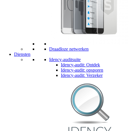
Draadloze netwerken
Diensten
Idency-auditsuite
Idency-audit: Ontdek
Idency-audit: opsporen
Idency-audit: Verzeker