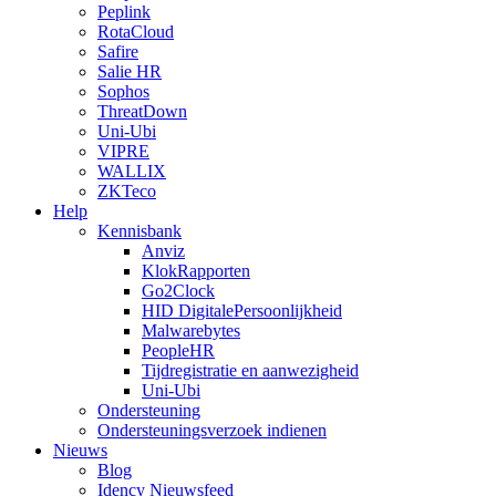
Peplink
RotaCloud
Safire
Salie HR
Sophos
ThreatDown
Uni-Ubi
VIPRE
WALLIX
ZKTeco
Help
Kennisbank
Anviz
KlokRapporten
Go2Clock
HID DigitalePersoonlijkheid
Malwarebytes
PeopleHR
Tijdregistratie en aanwezigheid
Uni-Ubi
Ondersteuning
Ondersteuningsverzoek indienen
Nieuws
Blog
Idency Nieuwsfeed