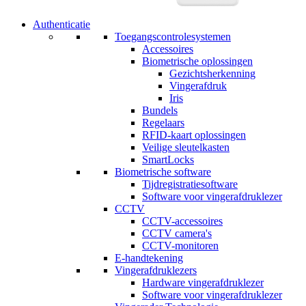
Authenticatie
Toegangscontrolesystemen
Accessoires
Biometrische oplossingen
Gezichtsherkenning
Vingerafdruk
Iris
Bundels
Regelaars
RFID-kaart oplossingen
Veilige sleutelkasten
SmartLocks
Biometrische software
Tijdregistratiesoftware
Software voor vingerafdruklezer
CCTV
CCTV-accessoires
CCTV camera's
CCTV-monitoren
E-handtekening
Vingerafdruklezers
Hardware vingerafdruklezer
Software voor vingerafdruklezer