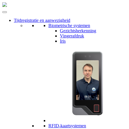
Tijdregistratie en aanwezigheid
Biometrische systemen
Gezichtsherkenning
Vingerafdruk
Iris
RFID-kaartsystemen