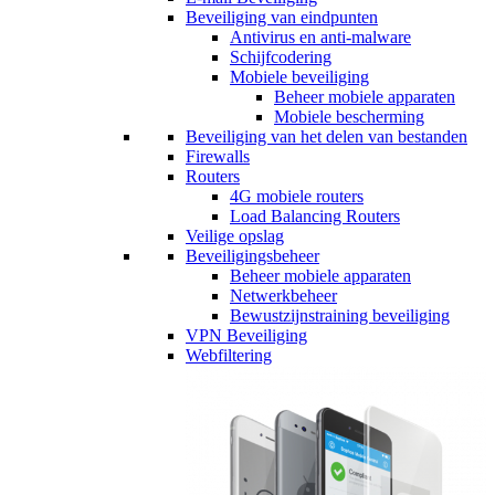
Beveiliging van eindpunten
Antivirus en anti-malware
Schijfcodering
Mobiele beveiliging
Beheer mobiele apparaten
Mobiele bescherming
Beveiliging van het delen van bestanden
Firewalls
Routers
4G mobiele routers
Load Balancing Routers
Veilige opslag
Beveiligingsbeheer
Beheer mobiele apparaten
Netwerkbeheer
Bewustzijnstraining beveiliging
VPN Beveiliging
Webfiltering