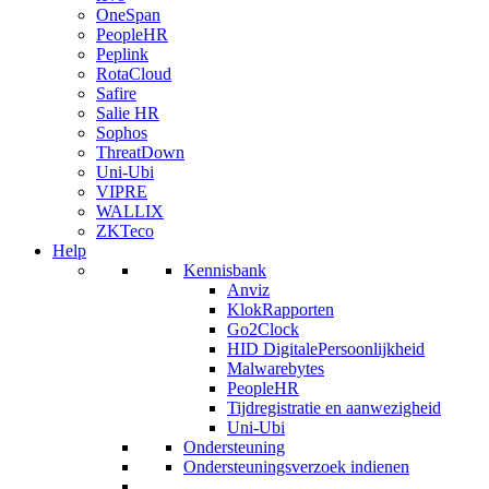
OneSpan
PeopleHR
Peplink
RotaCloud
Safire
Salie HR
Sophos
ThreatDown
Uni-Ubi
VIPRE
WALLIX
ZKTeco
Help
Kennisbank
Anviz
KlokRapporten
Go2Clock
HID DigitalePersoonlijkheid
Malwarebytes
PeopleHR
Tijdregistratie en aanwezigheid
Uni-Ubi
Ondersteuning
Ondersteuningsverzoek indienen