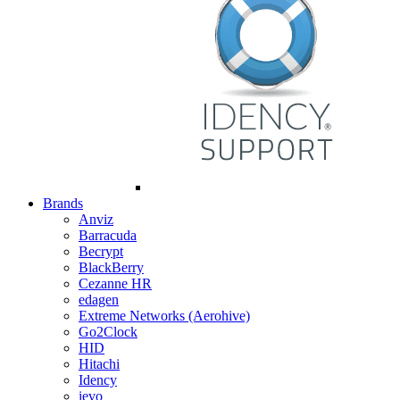
Brands
Anviz
Barracuda
Becrypt
BlackBerry
Cezanne HR
edagen
Extreme Networks (Aerohive)
Go2Clock
HID
Hitachi
Idency
ievo