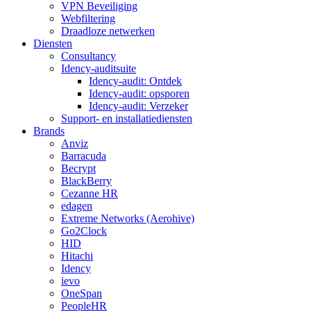
VPN Beveiliging
Webfiltering
Draadloze netwerken
Diensten
Consultancy
Idency-auditsuite
Idency-audit: Ontdek
Idency-audit: opsporen
Idency-audit: Verzeker
Support- en installatiediensten
Brands
Anviz
Barracuda
Becrypt
BlackBerry
Cezanne HR
edagen
Extreme Networks (Aerohive)
Go2Clock
HID
Hitachi
Idency
ievo
OneSpan
PeopleHR