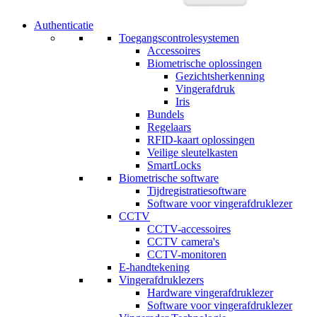
Authenticatie
Toegangscontrolesystemen
Accessoires
Biometrische oplossingen
Gezichtsherkenning
Vingerafdruk
Iris
Bundels
Regelaars
RFID-kaart oplossingen
Veilige sleutelkasten
SmartLocks
Biometrische software
Tijdregistratiesoftware
Software voor vingerafdruklezer
CCTV
CCTV-accessoires
CCTV camera's
CCTV-monitoren
E-handtekening
Vingerafdruklezers
Hardware vingerafdruklezer
Software voor vingerafdruklezer