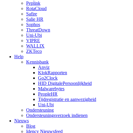
Peplink
RotaCloud
Safire
Salie HR
Sophos
ThreatDown
Uni-Ubi
VIPRE
WALLIX
ZKTeco
Help
Kennisbank
Anviz
KlokRapporten
Go2Clock
HID DigitalePersoonlijkheid
Malwarebytes
PeopleHR
Tijdregistratie en aanwezigheid
Uni-Ubi
Ondersteuning
Ondersteuningsverzoek indienen
Nieuws
Blog
Idency Nieuwsfeed