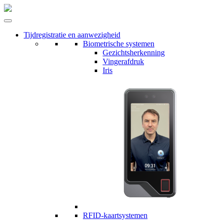
Tijdregistratie en aanwezigheid
Biometrische systemen
Gezichtsherkenning
Vingerafdruk
Iris
RFID-kaartsystemen