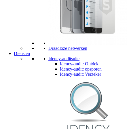
Draadloze netwerken
Diensten
Idency-auditsuite
Idency-audit: Ontdek
Idency-audit: opsporen
Idency-audit: Verzeker