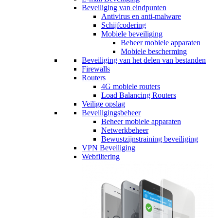
Beveiliging van eindpunten
Antivirus en anti-malware
Schijfcodering
Mobiele beveiliging
Beheer mobiele apparaten
Mobiele bescherming
Beveiliging van het delen van bestanden
Firewalls
Routers
4G mobiele routers
Load Balancing Routers
Veilige opslag
Beveiligingsbeheer
Beheer mobiele apparaten
Netwerkbeheer
Bewustzijnstraining beveiliging
VPN Beveiliging
Webfiltering