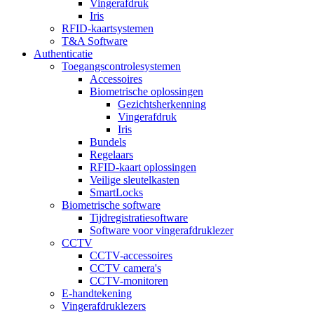
Vingerafdruk
Iris
RFID-kaartsystemen
T&A Software
Authenticatie
Toegangscontrolesystemen
Accessoires
Biometrische oplossingen
Gezichtsherkenning
Vingerafdruk
Iris
Bundels
Regelaars
RFID-kaart oplossingen
Veilige sleutelkasten
SmartLocks
Biometrische software
Tijdregistratiesoftware
Software voor vingerafdruklezer
CCTV
CCTV-accessoires
CCTV camera's
CCTV-monitoren
E-handtekening
Vingerafdruklezers