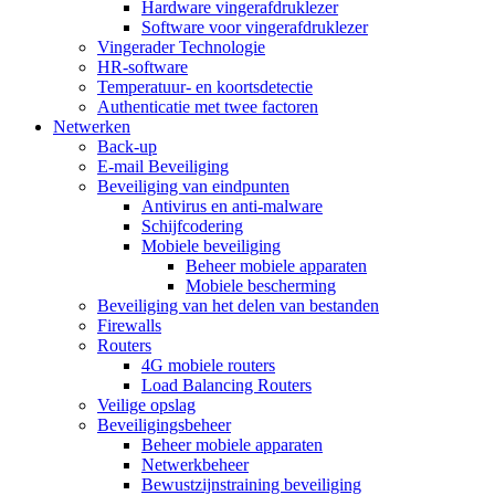
Hardware vingerafdruklezer
Software voor vingerafdruklezer
Vingerader Technologie
HR-software
Temperatuur- en koortsdetectie
Authenticatie met twee factoren
Netwerken
Back-up
E-mail Beveiliging
Beveiliging van eindpunten
Antivirus en anti-malware
Schijfcodering
Mobiele beveiliging
Beheer mobiele apparaten
Mobiele bescherming
Beveiliging van het delen van bestanden
Firewalls
Routers
4G mobiele routers
Load Balancing Routers
Veilige opslag
Beveiligingsbeheer
Beheer mobiele apparaten
Netwerkbeheer
Bewustzijnstraining beveiliging