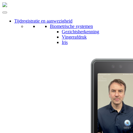
Tijdregistratie en aanwezigheid
Biometrische systemen
Gezichtsherkenning
Vingerafdruk
Iris