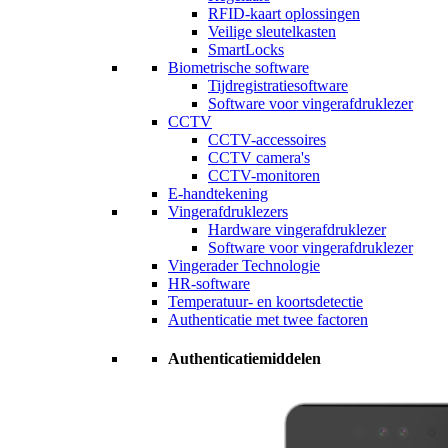
RFID-kaart oplossingen
Veilige sleutelkasten
SmartLocks
Biometrische software
Tijdregistratiesoftware
Software voor vingerafdruklezer
CCTV
CCTV-accessoires
CCTV camera's
CCTV-monitoren
E-handtekening
Vingerafdruklezers
Hardware vingerafdruklezer
Software voor vingerafdruklezer
Vingerader Technologie
HR-software
Temperatuur- en koortsdetectie
Authenticatie met twee factoren
Authenticatiemiddelen