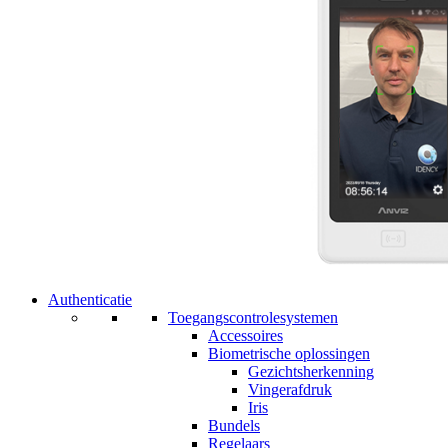
Authenticatie
Toegangscontrolesystemen
Accessoires
Biometrische oplossingen
Gezichtsherkenning
Vingerafdruk
Iris
Bundels
Regelaars