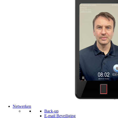
Netwerken
Back-up
E-mail Beveiliging