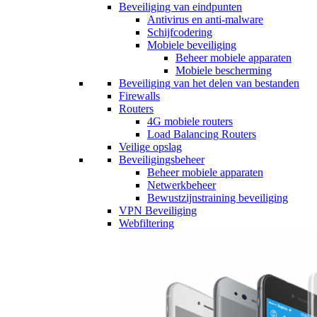
Beveiliging van eindpunten
Antivirus en anti-malware
Schijfcodering
Mobiele beveiliging
Beheer mobiele apparaten
Mobiele bescherming
Beveiliging van het delen van bestanden
Firewalls
Routers
4G mobiele routers
Load Balancing Routers
Veilige opslag
Beveiligingsbeheer
Beheer mobiele apparaten
Netwerkbeheer
Bewustzijnstraining beveiliging
VPN Beveiliging
Webfiltering