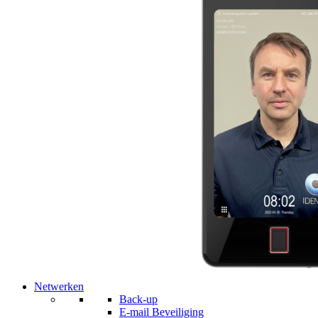
Netwerken
Back-up
E-mail Beveiliging