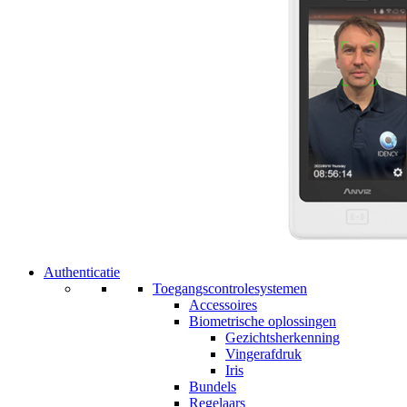
Authenticatie
Toegangscontrolesystemen
Accessoires
Biometrische oplossingen
Gezichtsherkenning
Vingerafdruk
Iris
Bundels
Regelaars