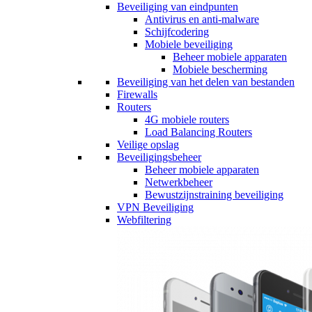
Beveiliging van eindpunten
Antivirus en anti-malware
Schijfcodering
Mobiele beveiliging
Beheer mobiele apparaten
Mobiele bescherming
Beveiliging van het delen van bestanden
Firewalls
Routers
4G mobiele routers
Load Balancing Routers
Veilige opslag
Beveiligingsbeheer
Beheer mobiele apparaten
Netwerkbeheer
Bewustzijnstraining beveiliging
VPN Beveiliging
Webfiltering