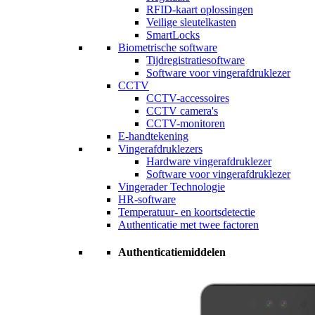
RFID-kaart oplossingen
Veilige sleutelkasten
SmartLocks
Biometrische software
Tijdregistratiesoftware
Software voor vingerafdruklezer
CCTV
CCTV-accessoires
CCTV camera's
CCTV-monitoren
E-handtekening
Vingerafdruklezers
Hardware vingerafdruklezer
Software voor vingerafdruklezer
Vingerader Technologie
HR-software
Temperatuur- en koortsdetectie
Authenticatie met twee factoren
Authenticatiemiddelen