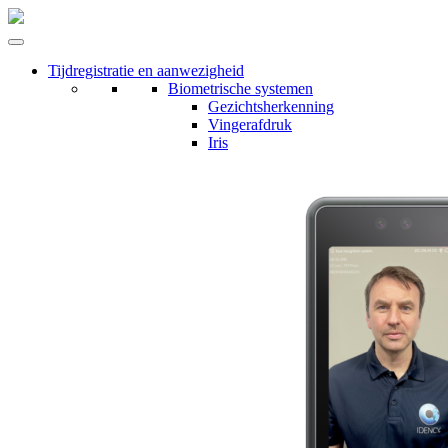
Tijdregistratie en aanwezigheid
Biometrische systemen
Gezichtsherkenning
Vingerafdruk
Iris