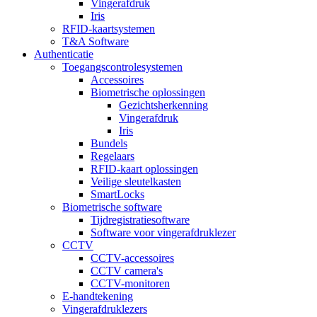
Vingerafdruk
Iris
RFID-kaartsystemen
T&A Software
Authenticatie
Toegangscontrolesystemen
Accessoires
Biometrische oplossingen
Gezichtsherkenning
Vingerafdruk
Iris
Bundels
Regelaars
RFID-kaart oplossingen
Veilige sleutelkasten
SmartLocks
Biometrische software
Tijdregistratiesoftware
Software voor vingerafdruklezer
CCTV
CCTV-accessoires
CCTV camera's
CCTV-monitoren
E-handtekening
Vingerafdruklezers