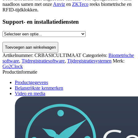
naadloos samen met onze
Anviz
en
ZKTeco
reeks biometrische en
RFID-tijdklokken.
Support- en installatiediensten
Toevoegen aan winkelwagen
Artikelnummer:
CRBASICULTIMAAT
Categorieën:
Biometrische
software
,
Tijdregistratiesoftware
,
Tijdregistratiesystemen
Merk:
Go2Clock
Productinformatie
Productgegevens
Belangrijkste kenmerken
Video en media