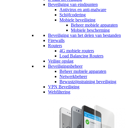
Beveiliging van eindpunten
Antivirus en anti-malware
Schijfcodering
Mobiele beveiliging
Beheer mobiele apparaten
Mobiele bescherming
Beveiliging van het delen van bestanden
Firewalls
Routers
4G mobiele routers
Load Balancing Routers
Veilige opslag
Beveiligingsbeheer
Beheer mobiele apparaten
Netwerkbeheer
Bewustzijnstraining beveiliging
VPN Beveiliging
Webfiltering