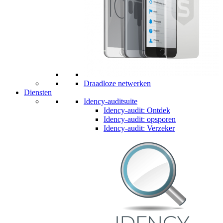
Draadloze netwerken
Diensten
Idency-auditsuite
Idency-audit: Ontdek
Idency-audit: opsporen
Idency-audit: Verzeker