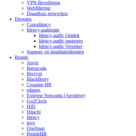
VPN Beveiliging
Webfiltering
Draadloze netwerken
Diensten
Consultancy
Idency-auditsuite
Idency-audit: Ontdek
Idency-audit: opsporen
Idency-audit: Verzeker
Support- en installatiediensten
Brands
Anviz
Barracuda
Becrypt
BlackBerry
Cezanne HR
edagen
Extreme Networks (Aerohive)
Go2Clock
HID
Hitachi
Idency
ievo
OneSpan
PeopleHR