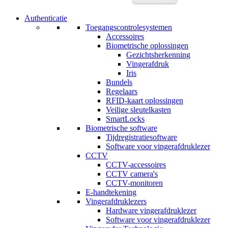
Authenticatie
Toegangscontrolesystemen
Accessoires
Biometrische oplossingen
Gezichtsherkenning
Vingerafdruk
Iris
Bundels
Regelaars
RFID-kaart oplossingen
Veilige sleutelkasten
SmartLocks
Biometrische software
Tijdregistratiesoftware
Software voor vingerafdruklezer
CCTV
CCTV-accessoires
CCTV camera's
CCTV-monitoren
E-handtekening
Vingerafdruklezers
Hardware vingerafdruklezer
Software voor vingerafdruklezer