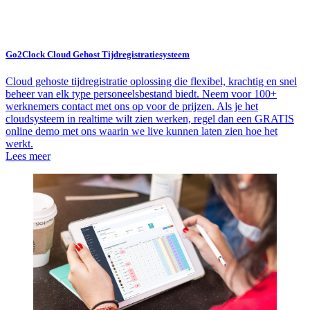
Go2Clock Cloud Gehost Tijdregistratiesysteem
Cloud gehoste tijdregistratie oplossing die flexibel, krachtig en snel
beheer van elk type personeelsbestand biedt. Neem voor 100+
werknemers contact met ons op voor de prijzen. Als je het
cloudsysteem in realtime wilt zien werken, regel dan een GRATIS
online demo met ons waarin we live kunnen laten zien hoe het
werkt.
Lees meer