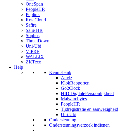
OneSpan
PeopleHR
Peplink
RotaCloud
Safire
Salie HR
Sophos
ThreatDown
Uni-Ubi
VIPRE
WALLIX
ZKTeco
Help
Kennisbank
Anviz
KlokRapporten
Go2Clock
HID DigitalePersoonlijkheid
Malwarebytes
PeopleHR
Tijdregistratie en aanwezigheid
Uni-Ubi
Ondersteuning
Ondersteuningsverzoek indienen