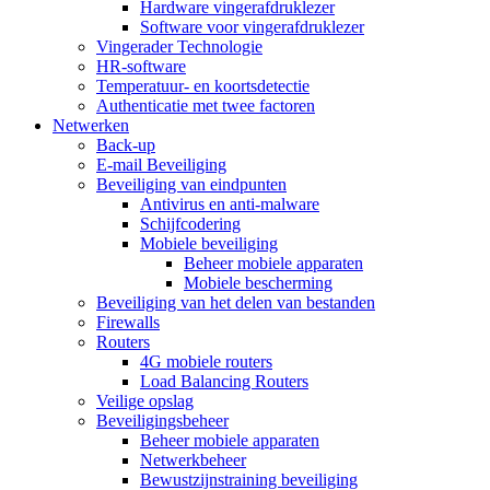
Hardware vingerafdruklezer
Software voor vingerafdruklezer
Vingerader Technologie
HR-software
Temperatuur- en koortsdetectie
Authenticatie met twee factoren
Netwerken
Back-up
E-mail Beveiliging
Beveiliging van eindpunten
Antivirus en anti-malware
Schijfcodering
Mobiele beveiliging
Beheer mobiele apparaten
Mobiele bescherming
Beveiliging van het delen van bestanden
Firewalls
Routers
4G mobiele routers
Load Balancing Routers
Veilige opslag
Beveiligingsbeheer
Beheer mobiele apparaten
Netwerkbeheer
Bewustzijnstraining beveiliging