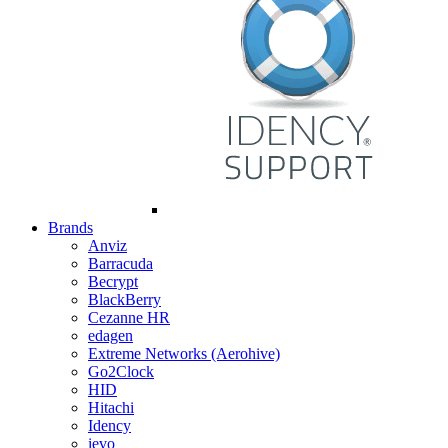
Brands
Anviz
Barracuda
Becrypt
BlackBerry
Cezanne HR
edagen
Extreme Networks (Aerohive)
Go2Clock
HID
Hitachi
Idency
ievo