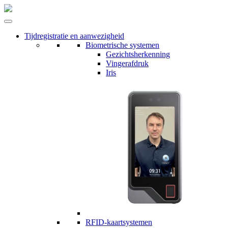
Tijdregistratie en aanwezigheid
Biometrische systemen
Gezichtsherkenning
Vingerafdruk
Iris
RFID-kaartsystemen