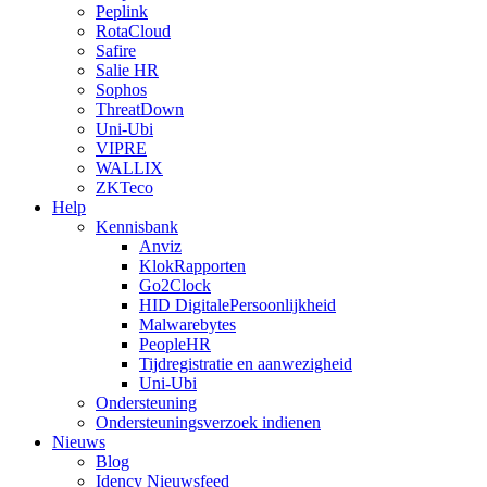
Peplink
RotaCloud
Safire
Salie HR
Sophos
ThreatDown
Uni-Ubi
VIPRE
WALLIX
ZKTeco
Help
Kennisbank
Anviz
KlokRapporten
Go2Clock
HID DigitalePersoonlijkheid
Malwarebytes
PeopleHR
Tijdregistratie en aanwezigheid
Uni-Ubi
Ondersteuning
Ondersteuningsverzoek indienen
Nieuws
Blog
Idency Nieuwsfeed