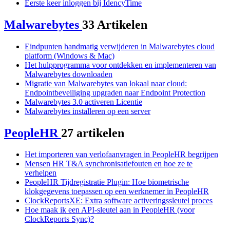
Eerste keer inloggen bij IdencyTime
Malwarebytes
33 Artikelen
Eindpunten handmatig verwijderen in Malwarebytes cloud
platform (Windows & Mac)
Het hulpprogramma voor ontdekken en implementeren van
Malwarebytes downloaden
Migratie van Malwarebytes van lokaal naar cloud:
Endpointbeveiliging upgraden naar Endpoint Protection
Malwarebytes 3.0 activeren Licentie
Malwarebytes installeren op een server
PeopleHR
27 artikelen
Het importeren van verlofaanvragen in PeopleHR begrijpen
Mensen HR T&A synchronisatiefouten en hoe ze te
verhelpen
PeopleHR Tijdregistratie Plugin: Hoe biometrische
klokgegevens toepassen op een werknemer in PeopleHR
ClockReportsXE: Extra software activeringssleutel proces
Hoe maak ik een API-sleutel aan in PeopleHR (voor
ClockReports Sync)?