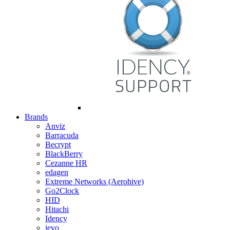
Brands
Anviz
Barracuda
Becrypt
BlackBerry
Cezanne HR
edagen
Extreme Networks (Aerohive)
Go2Clock
HID
Hitachi
Idency
ievo