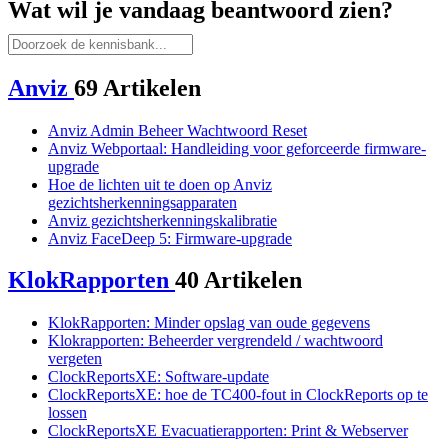
Wat wil je vandaag beantwoord zien?
Anviz
69 Artikelen
Anviz Admin Beheer Wachtwoord Reset
Anviz Webportaal: Handleiding voor geforceerde firmware-
upgrade
Hoe de lichten uit te doen op Anviz
gezichtsherkenningsapparaten
Anviz gezichtsherkenningskalibratie
Anviz FaceDeep 5: Firmware-upgrade
KlokRapporten
40 Artikelen
KlokRapporten: Minder opslag van oude gegevens
Klokrapporten: Beheerder vergrendeld / wachtwoord
vergeten
ClockReportsXE: Software-update
ClockReportsXE: hoe de TC400-fout in ClockReports op te
lossen
ClockReportsXE Evacuatierapporten: Print & Webserver