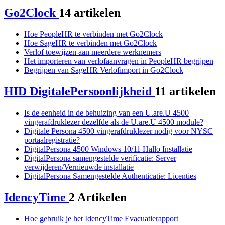
Go2Clock
14 artikelen
Hoe PeopleHR te verbinden met Go2Clock
Hoe SageHR te verbinden met Go2Clock
Verlof toewijzen aan meerdere werknemers
Het importeren van verlofaanvragen in PeopleHR begrijpen
Begrijpen van SageHR Verlofimport in Go2Clock
HID DigitalePersoonlijkheid
11 artikelen
Is de eenheid in de behuizing van een U.are.U 4500
vingerafdruklezer dezelfde als de U.are.U 4500 module?
Digitale Persona 4500 vingerafdruklezer nodig voor NYSC
portaalregistratie?
DigitalPersona 4500 Windows 10/11 Hallo Installatie
DigitalPersona samengestelde verificatie: Server
verwijderen/Vernieuwde installatie
DigitalPersona Samengestelde Authenticatie: Licenties
IdencyTime
2 Artikelen
Hoe gebruik je het IdencyTime Evacuatierapport