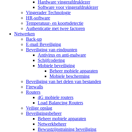
Hardware vingerafdruklezer
Software voor vingerafdruklezer
Vingerader Technologie
HR-software
Temperatuur- en koortsdetectie
Authenticatie met twee factoren
Netwerken
Back-up
E-mail Beveiliging
Beveiliging van eindpunten
Antivirus en anti-malware
Schijfcodering
Mobiele beveiliging
Beheer mobiele apparaten
Mobiele bescherming
Beveiliging van het delen van bestanden
Firewalls
Routers
4G mobiele routers
Load Balancing Routers
Veilige opslag
Beveiligingsbeheer
Beheer mobiele apparaten
Netwerkbeheer
Bewustzijnstraining beveiliging