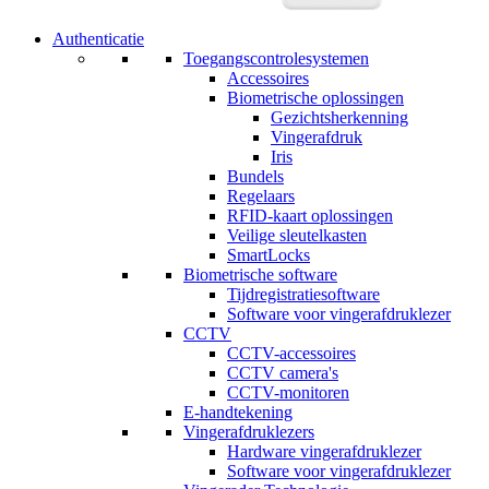
Authenticatie
Toegangscontrolesystemen
Accessoires
Biometrische oplossingen
Gezichtsherkenning
Vingerafdruk
Iris
Bundels
Regelaars
RFID-kaart oplossingen
Veilige sleutelkasten
SmartLocks
Biometrische software
Tijdregistratiesoftware
Software voor vingerafdruklezer
CCTV
CCTV-accessoires
CCTV camera's
CCTV-monitoren
E-handtekening
Vingerafdruklezers
Hardware vingerafdruklezer
Software voor vingerafdruklezer