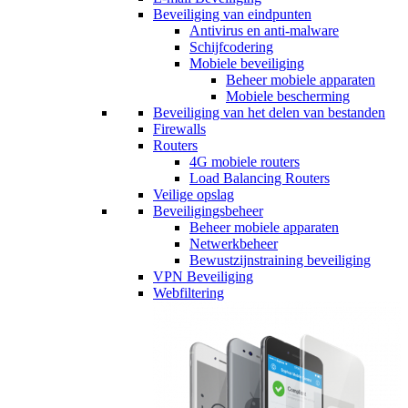
Beveiliging van eindpunten
Antivirus en anti-malware
Schijfcodering
Mobiele beveiliging
Beheer mobiele apparaten
Mobiele bescherming
Beveiliging van het delen van bestanden
Firewalls
Routers
4G mobiele routers
Load Balancing Routers
Veilige opslag
Beveiligingsbeheer
Beheer mobiele apparaten
Netwerkbeheer
Bewustzijnstraining beveiliging
VPN Beveiliging
Webfiltering