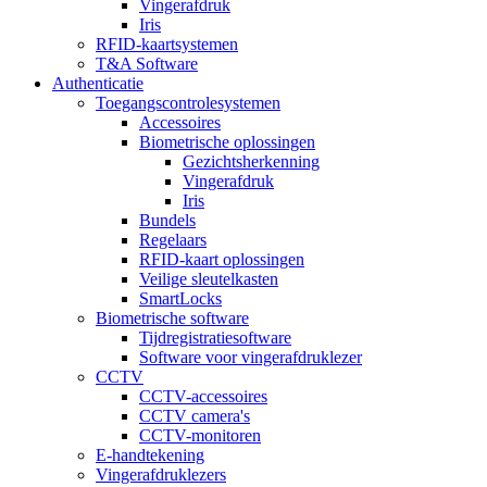
Vingerafdruk
Iris
RFID-kaartsystemen
T&A Software
Authenticatie
Toegangscontrolesystemen
Accessoires
Biometrische oplossingen
Gezichtsherkenning
Vingerafdruk
Iris
Bundels
Regelaars
RFID-kaart oplossingen
Veilige sleutelkasten
SmartLocks
Biometrische software
Tijdregistratiesoftware
Software voor vingerafdruklezer
CCTV
CCTV-accessoires
CCTV camera's
CCTV-monitoren
E-handtekening
Vingerafdruklezers