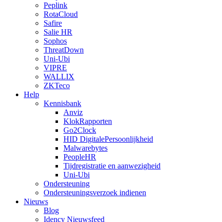
Peplink
RotaCloud
Safire
Salie HR
Sophos
ThreatDown
Uni-Ubi
VIPRE
WALLIX
ZKTeco
Help
Kennisbank
Anviz
KlokRapporten
Go2Clock
HID DigitalePersoonlijkheid
Malwarebytes
PeopleHR
Tijdregistratie en aanwezigheid
Uni-Ubi
Ondersteuning
Ondersteuningsverzoek indienen
Nieuws
Blog
Idency Nieuwsfeed