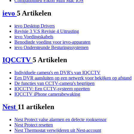
Compatibiliteit Eikon Mini Mac IOS
ievo
5 Artikelen
ievo Desktop Drivers
Revisie 3 V.S Revisie 4 Uitrusting
ievo Voedingskabels
Benodigde voeding voor ievo-apparaten
ievo Ondersteunde Besturingssystemen
IQCCTV
5 Artikelen
Individuele camera's en DVR's van IQCCTV
Een DVR aansluiten op een netwerk voor bekijken op afstand
De functies van CCTV-camera's begrijpen
IQCCTV: Een CCTV-systeem opzetten
IQCCTV iPhone camerabewaking
Nest
11 artikelen
Nest Protect valse alarmen en defecte rooksensor
Nest Protect resetten
Nest Thermostat verwijderen uit Nest-account