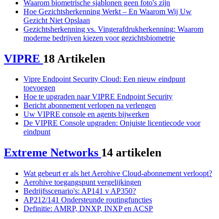
Waarom biometrische sjablonen geen foto's zijn
Hoe Gezichtsherkenning Werkt – En Waarom Wij Uw
Gezicht Niet Opslaan
Gezichtsherkenning vs. Vingerafdrukherkenning: Waarom
moderne bedrijven kiezen voor gezichtsbiometrie
VIPRE
18 Artikelen
Vipre Endpoint Security Cloud: Een nieuw eindpunt
toevoegen
Hoe te upgraden naar VIPRE Endpoint Security
Bericht abonnement verlopen na verlengen
Uw VIPRE console en agents bijwerken
De VIPRE Console upgraden: Onjuiste licentiecode voor
eindpunt
Extreme Networks
14 artikelen
Wat gebeurt er als het Aerohive Cloud-abonnement verloopt?
Aerohive toegangspunt vergelijkingen
Bedrijfsscenario's: AP141 v AP350?
AP212/141 Ondersteunde routingfuncties
Definitie: AMRP, DNXP, INXP en ACSP