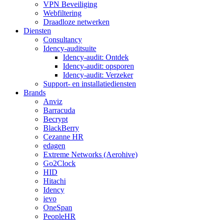
VPN Beveiliging
Webfiltering
Draadloze netwerken
Diensten
Consultancy
Idency-auditsuite
Idency-audit: Ontdek
Idency-audit: opsporen
Idency-audit: Verzeker
Support- en installatiediensten
Brands
Anviz
Barracuda
Becrypt
BlackBerry
Cezanne HR
edagen
Extreme Networks (Aerohive)
Go2Clock
HID
Hitachi
Idency
ievo
OneSpan
PeopleHR