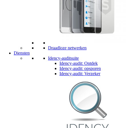
Draadloze netwerken
Diensten
Idency-auditsuite
Idency-audit: Ontdek
Idency-audit: opsporen
Idency-audit: Verzeker