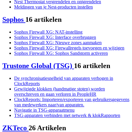
Nest Thermostat vergrendelen en ontgrendelen
Meldingen van je Nest-producten instellen
Sophos
16 artikelen
Sophos Firewall XG: NAT-instelling
Sophos Firewall XG: Interface overbruggen
Sophos Firewall XG: Nieuwe zones aanmaken
Sophos Firewall XG: Firewallregels toevoegen en wijzigen
Sophos Firewall XG: Sophos Sandstorm activeren
Trustone Global (TSG)
16 artikelen
De synchronisatiesnelheid van apparaten verhogen in
ClockReports
Gewijzigde klokken (handmatige stoten) worden
overschreven en gaan verloren in PeopleHR
ClockReports: Importeren/exporteren van gebruikersgegevens
van medewerkers naar/van apparaten.
Navigatie in TSG-apparaatmenu
TSG-apparaten verbinden met netwerk & klokRapporten
ZKTeco
26 Artikelen