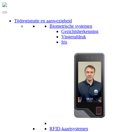
Tijdregistratie en aanwezigheid
Biometrische systemen
Gezichtsherkenning
Vingerafdruk
Iris
RFID-kaartsystemen