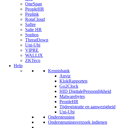
OneSpan
PeopleHR
Peplink
RotaCloud
Safire
Salie HR
Sophos
ThreatDown
Uni-Ubi
VIPRE
WALLIX
ZKTeco
Help
Kennisbank
Anviz
KlokRapporten
Go2Clock
HID DigitalePersoonlijkheid
Malwarebytes
PeopleHR
Tijdregistratie en aanwezigheid
Uni-Ubi
Ondersteuning
Ondersteuningsverzoek indienen