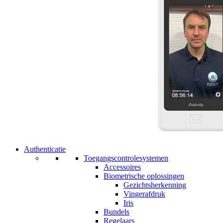
Authenticatie
Toegangscontrolesystemen
Accessoires
Biometrische oplossingen
Gezichtsherkenning
Vingerafdruk
Iris
Bundels
Regelaars