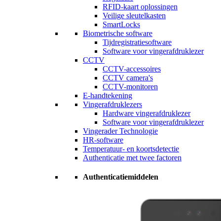
RFID-kaart oplossingen
Veilige sleutelkasten
SmartLocks
Biometrische software
Tijdregistratiesoftware
Software voor vingerafdruklezer
CCTV
CCTV-accessoires
CCTV camera's
CCTV-monitoren
E-handtekening
Vingerafdruklezers
Hardware vingerafdruklezer
Software voor vingerafdruklezer
Vingerader Technologie
HR-software
Temperatuur- en koortsdetectie
Authenticatie met twee factoren
Authenticatiemiddelen