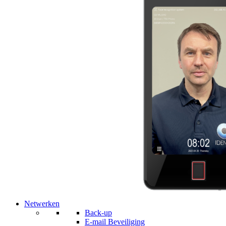
Netwerken
Back-up
E-mail Beveiliging