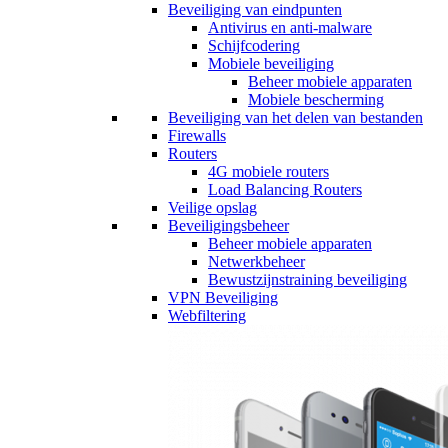
Beveiliging van eindpunten
Antivirus en anti-malware
Schijfcodering
Mobiele beveiliging
Beheer mobiele apparaten
Mobiele bescherming
Beveiliging van het delen van bestanden
Firewalls
Routers
4G mobiele routers
Load Balancing Routers
Veilige opslag
Beveiligingsbeheer
Beheer mobiele apparaten
Netwerkbeheer
Bewustzijnstraining beveiliging
VPN Beveiliging
Webfiltering