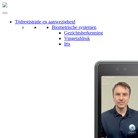
Tijdregistratie en aanwezigheid
Biometrische systemen
Gezichtsherkenning
Vingerafdruk
Iris