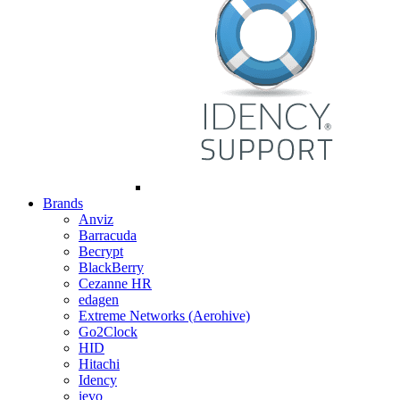
Brands
Anviz
Barracuda
Becrypt
BlackBerry
Cezanne HR
edagen
Extreme Networks (Aerohive)
Go2Clock
HID
Hitachi
Idency
ievo