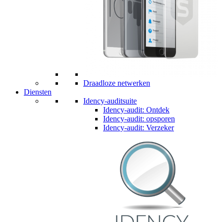
Draadloze netwerken
Diensten
Idency-auditsuite
Idency-audit: Ontdek
Idency-audit: opsporen
Idency-audit: Verzeker