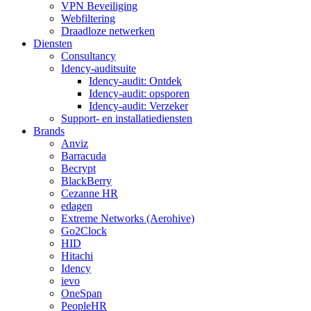
VPN Beveiliging
Webfiltering
Draadloze netwerken
Diensten
Consultancy
Idency-auditsuite
Idency-audit: Ontdek
Idency-audit: opsporen
Idency-audit: Verzeker
Support- en installatiediensten
Brands
Anviz
Barracuda
Becrypt
BlackBerry
Cezanne HR
edagen
Extreme Networks (Aerohive)
Go2Clock
HID
Hitachi
Idency
ievo
OneSpan
PeopleHR