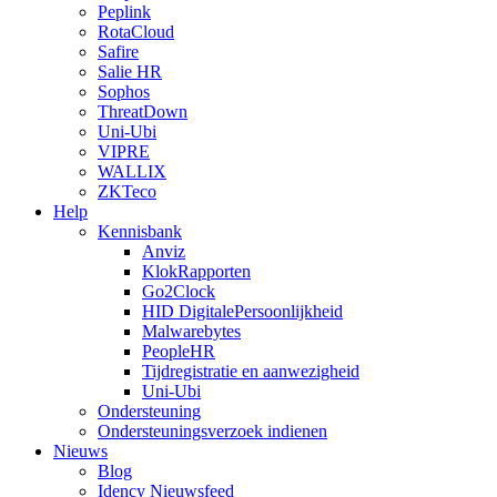
Peplink
RotaCloud
Safire
Salie HR
Sophos
ThreatDown
Uni-Ubi
VIPRE
WALLIX
ZKTeco
Help
Kennisbank
Anviz
KlokRapporten
Go2Clock
HID DigitalePersoonlijkheid
Malwarebytes
PeopleHR
Tijdregistratie en aanwezigheid
Uni-Ubi
Ondersteuning
Ondersteuningsverzoek indienen
Nieuws
Blog
Idency Nieuwsfeed