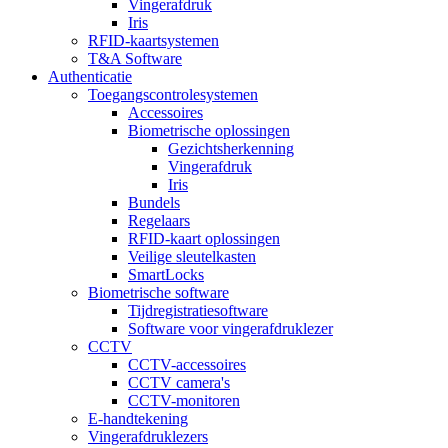
Vingerafdruk
Iris
RFID-kaartsystemen
T&A Software
Authenticatie
Toegangscontrolesystemen
Accessoires
Biometrische oplossingen
Gezichtsherkenning
Vingerafdruk
Iris
Bundels
Regelaars
RFID-kaart oplossingen
Veilige sleutelkasten
SmartLocks
Biometrische software
Tijdregistratiesoftware
Software voor vingerafdruklezer
CCTV
CCTV-accessoires
CCTV camera's
CCTV-monitoren
E-handtekening
Vingerafdruklezers