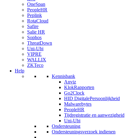
OneSpan
PeopleHR
Peplink
RotaCloud
Safire
Salie HR
Sophos
ThreatDown
Uni-Ubi
VIPRE
WALLIX
ZKTeco
Help
Kennisbank
Anviz
KlokRapporten
Go2Clock
HID DigitalePersoonlijkheid
Malwarebytes
PeopleHR
Tijdregistratie en aanwezigheid
Uni-Ubi
Ondersteuning
Ondersteuningsverzoek indienen