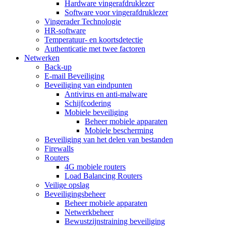
Hardware vingerafdruklezer
Software voor vingerafdruklezer
Vingerader Technologie
HR-software
Temperatuur- en koortsdetectie
Authenticatie met twee factoren
Netwerken
Back-up
E-mail Beveiliging
Beveiliging van eindpunten
Antivirus en anti-malware
Schijfcodering
Mobiele beveiliging
Beheer mobiele apparaten
Mobiele bescherming
Beveiliging van het delen van bestanden
Firewalls
Routers
4G mobiele routers
Load Balancing Routers
Veilige opslag
Beveiligingsbeheer
Beheer mobiele apparaten
Netwerkbeheer
Bewustzijnstraining beveiliging