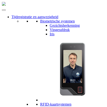
Tijdregistratie en aanwezigheid
Biometrische systemen
Gezichtsherkenning
Vingerafdruk
Iris
RFID-kaartsystemen