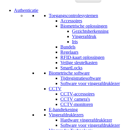
Authenticatie
Toegangscontrolesystemen
Accessoires
Biometrische oplossingen
Gezichtsherkenning
Vingerafdruk
Iris
Bundels
Regelaars
RFID-kaart oplossingen
Veilige sleutelkasten
SmartLocks
Biometrische software
Tijdregistratiesoftware
Software voor vingerafdruklezer
CCTV
CCTV-accessoires
CCTV camera's
CCTV-monitoren
E-handtekening
Vingerafdruklezers
Hardware vingerafdruklezer
Software voor vingerafdruklezer