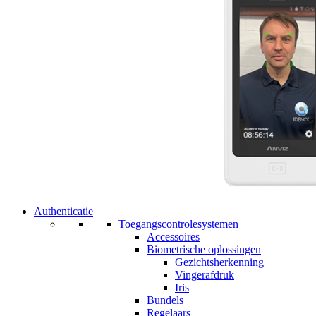
Authenticatie
Toegangscontrolesystemen
Accessoires
Biometrische oplossingen
Gezichtsherkenning
Vingerafdruk
Iris
Bundels
Regelaars