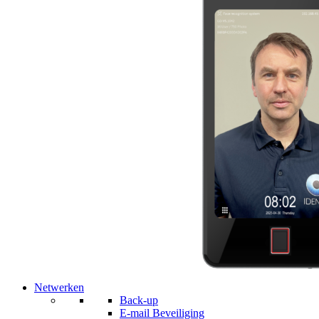
Netwerken
Back-up
E-mail Beveiliging