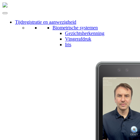
Tijdregistratie en aanwezigheid
Biometrische systemen
Gezichtsherkenning
Vingerafdruk
Iris