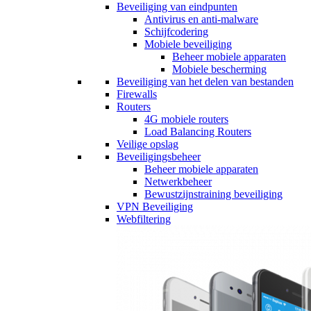
Beveiliging van eindpunten
Antivirus en anti-malware
Schijfcodering
Mobiele beveiliging
Beheer mobiele apparaten
Mobiele bescherming
Beveiliging van het delen van bestanden
Firewalls
Routers
4G mobiele routers
Load Balancing Routers
Veilige opslag
Beveiligingsbeheer
Beheer mobiele apparaten
Netwerkbeheer
Bewustzijnstraining beveiliging
VPN Beveiliging
Webfiltering