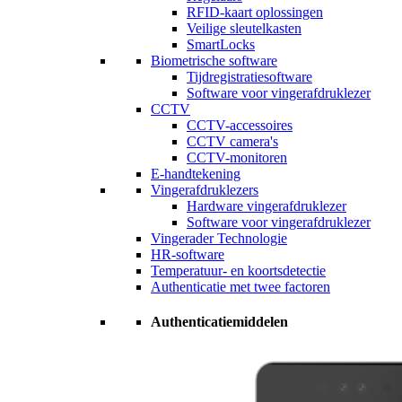
RFID-kaart oplossingen
Veilige sleutelkasten
SmartLocks
Biometrische software
Tijdregistratiesoftware
Software voor vingerafdruklezer
CCTV
CCTV-accessoires
CCTV camera's
CCTV-monitoren
E-handtekening
Vingerafdruklezers
Hardware vingerafdruklezer
Software voor vingerafdruklezer
Vingerader Technologie
HR-software
Temperatuur- en koortsdetectie
Authenticatie met twee factoren
Authenticatiemiddelen