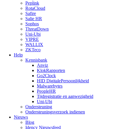
Peplink
RotaCloud
Safire
Salie HR
Sophos
ThreatDown
Uni-Ubi
VIPRE
WALLIX
ZKTeco
Help
Kennisbank
Anviz
KlokRapporten
Go2Clock
HID DigitalePersoonlijkheid
Malwarebytes
PeopleHR
Tijdregistratie en aanwezigheid
Uni-Ubi
Ondersteuning
Ondersteuningsverzoek indienen
Nieuws
Blog
Idency Nieuwsfeed