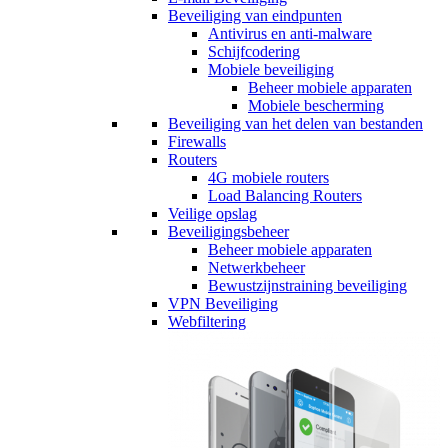
Beveiliging van eindpunten
Antivirus en anti-malware
Schijfcodering
Mobiele beveiliging
Beheer mobiele apparaten
Mobiele bescherming
Beveiliging van het delen van bestanden
Firewalls
Routers
4G mobiele routers
Load Balancing Routers
Veilige opslag
Beveiligingsbeheer
Beheer mobiele apparaten
Netwerkbeheer
Bewustzijnstraining beveiliging
VPN Beveiliging
Webfiltering