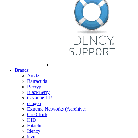
Brands
Anviz
Barracuda
Becrypt
BlackBerry
Cezanne HR
edagen
Extreme Networks (Aerohive)
Go2Clock
HID
Hitachi
Idency
ievo