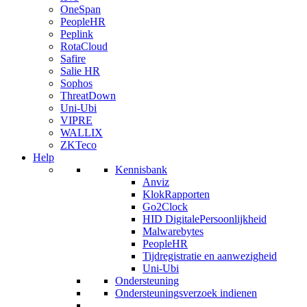
OneSpan
PeopleHR
Peplink
RotaCloud
Safire
Salie HR
Sophos
ThreatDown
Uni-Ubi
VIPRE
WALLIX
ZKTeco
Help
Kennisbank
Anviz
KlokRapporten
Go2Clock
HID DigitalePersoonlijkheid
Malwarebytes
PeopleHR
Tijdregistratie en aanwezigheid
Uni-Ubi
Ondersteuning
Ondersteuningsverzoek indienen