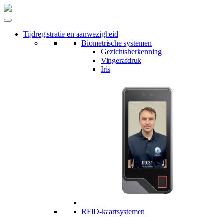
Tijdregistratie en aanwezigheid
Biometrische systemen
Gezichtsherkenning
Vingerafdruk
Iris
RFID-kaartsystemen