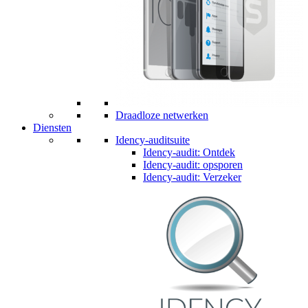
Draadloze netwerken
Diensten
Idency-auditsuite
Idency-audit: Ontdek
Idency-audit: opsporen
Idency-audit: Verzeker