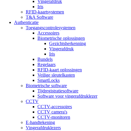
Vingerafdruk
Iris
RFID-kaartsystemen
T&A Software
Authenticatie
Toegangscontrolesystemen
Accessoires
Biometrische oplossingen
Gezichtsherkenning
Vingerafdruk
Iris
Bundels
Regelaars
RFID-kaart oplossingen
Veilige sleutelkasten
SmartLocks
Biometrische software
Tijdregistratiesoftware
Software voor vingerafdruklezer
CCTV
CCTV-accessoires
CCTV camera's
CCTV-monitoren
E-handtekening
Vingerafdruklezers