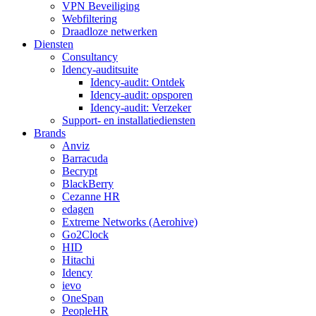
VPN Beveiliging
Webfiltering
Draadloze netwerken
Diensten
Consultancy
Idency-auditsuite
Idency-audit: Ontdek
Idency-audit: opsporen
Idency-audit: Verzeker
Support- en installatiediensten
Brands
Anviz
Barracuda
Becrypt
BlackBerry
Cezanne HR
edagen
Extreme Networks (Aerohive)
Go2Clock
HID
Hitachi
Idency
ievo
OneSpan
PeopleHR