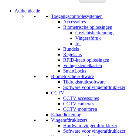
Authenticatie
Toegangscontrolesystemen
Accessoires
Biometrische oplossingen
Gezichtsherkenning
Vingerafdruk
Iris
Bundels
Regelaars
RFID-kaart oplossingen
Veilige sleutelkasten
SmartLocks
Biometrische software
Tijdregistratiesoftware
Software voor vingerafdruklezer
CCTV
CCTV-accessoires
CCTV camera's
CCTV-monitoren
E-handtekening
Vingerafdruklezers
Hardware vingerafdruklezer
Software voor vingerafdruklezer