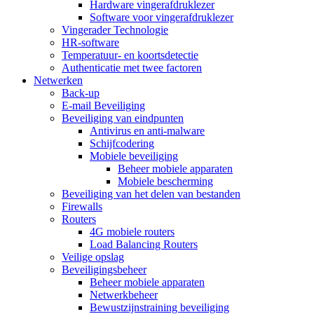
Hardware vingerafdruklezer
Software voor vingerafdruklezer
Vingerader Technologie
HR-software
Temperatuur- en koortsdetectie
Authenticatie met twee factoren
Netwerken
Back-up
E-mail Beveiliging
Beveiliging van eindpunten
Antivirus en anti-malware
Schijfcodering
Mobiele beveiliging
Beheer mobiele apparaten
Mobiele bescherming
Beveiliging van het delen van bestanden
Firewalls
Routers
4G mobiele routers
Load Balancing Routers
Veilige opslag
Beveiligingsbeheer
Beheer mobiele apparaten
Netwerkbeheer
Bewustzijnstraining beveiliging