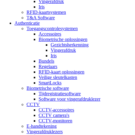
Vingerafdruk
Iris
RFID-kaartsystemen
T&A Software
Authenticatie
Toegangscontrolesystemen
Accessoires
Biometrische oplossingen
Gezichtsherkenning
Vingerafdruk
Iris
Bundels
Regelaars
RFID-kaart oplossingen
Veilige sleutelkasten
SmartLocks
Biometrische software
Tijdregistratiesoftware
Software voor vingerafdruklezer
CCTV
CCTV-accessoires
CCTV camera's
CCTV-monitoren
E-handtekening
Vingerafdruklezers