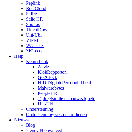
Peplink
RotaCloud
Safire
Salie HR
Sophos
ThreatDown
Uni-Ubi
VIPRE
WALLIX
ZKTeco
Help
Kennisbank
Anviz
KlokRapporten
Go2Clock
HID DigitalePersoonlijkheid
Malwarebytes
PeopleHR
Tijdregistratie en aanwezigheid
Uni-Ubi
Ondersteuning
Ondersteuningsverzoek indienen
Nieuws
Blog
Idency Nieuwsfeed