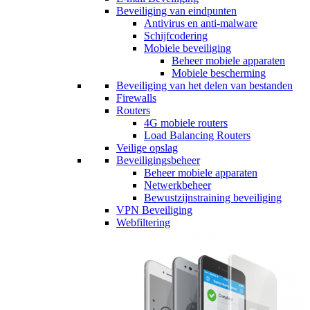
Beveiliging van eindpunten
Antivirus en anti-malware
Schijfcodering
Mobiele beveiliging
Beheer mobiele apparaten
Mobiele bescherming
Beveiliging van het delen van bestanden
Firewalls
Routers
4G mobiele routers
Load Balancing Routers
Veilige opslag
Beveiligingsbeheer
Beheer mobiele apparaten
Netwerkbeheer
Bewustzijnstraining beveiliging
VPN Beveiliging
Webfiltering