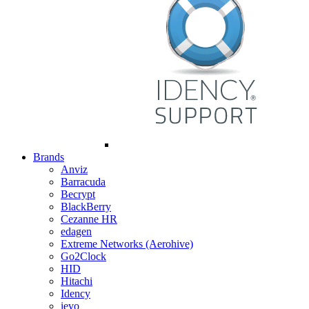
Brands
Anviz
Barracuda
Becrypt
BlackBerry
Cezanne HR
edagen
Extreme Networks (Aerohive)
Go2Clock
HID
Hitachi
Idency
ievo