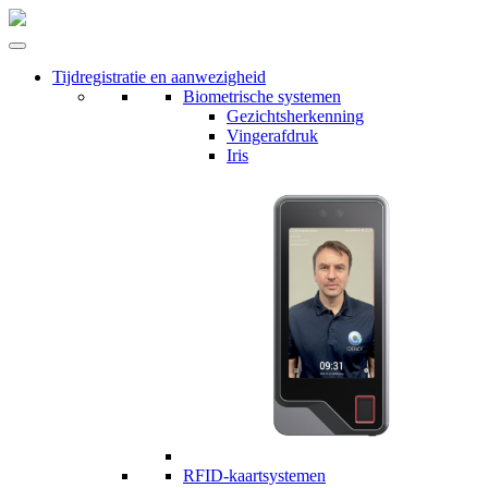
Tijdregistratie en aanwezigheid
Biometrische systemen
Gezichtsherkenning
Vingerafdruk
Iris
RFID-kaartsystemen