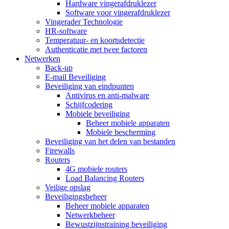
Hardware vingerafdruklezer
Software voor vingerafdruklezer
Vingerader Technologie
HR-software
Temperatuur- en koortsdetectie
Authenticatie met twee factoren
Netwerken
Back-up
E-mail Beveiliging
Beveiliging van eindpunten
Antivirus en anti-malware
Schijfcodering
Mobiele beveiliging
Beheer mobiele apparaten
Mobiele bescherming
Beveiliging van het delen van bestanden
Firewalls
Routers
4G mobiele routers
Load Balancing Routers
Veilige opslag
Beveiligingsbeheer
Beheer mobiele apparaten
Netwerkbeheer
Bewustzijnstraining beveiliging