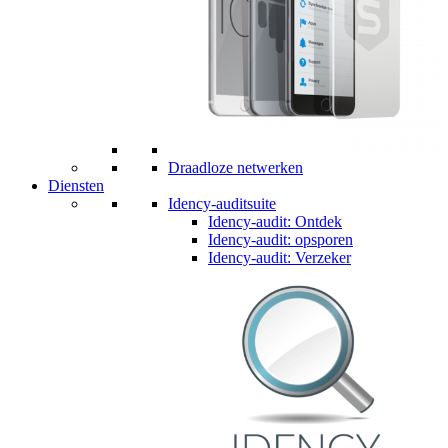
Draadloze netwerken
Diensten
Idency-auditsuite
Idency-audit: Ontdek
Idency-audit: opsporen
Idency-audit: Verzeker