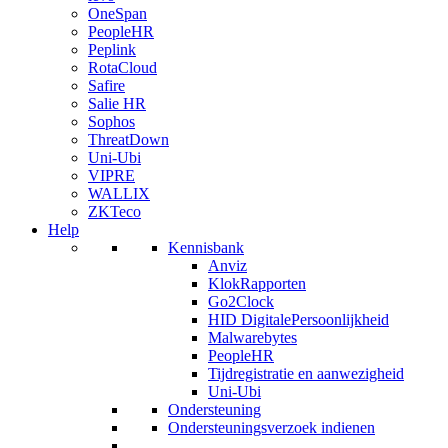
OneSpan
PeopleHR
Peplink
RotaCloud
Safire
Salie HR
Sophos
ThreatDown
Uni-Ubi
VIPRE
WALLIX
ZKTeco
Help
Kennisbank
Anviz
KlokRapporten
Go2Clock
HID DigitalePersoonlijkheid
Malwarebytes
PeopleHR
Tijdregistratie en aanwezigheid
Uni-Ubi
Ondersteuning
Ondersteuningsverzoek indienen