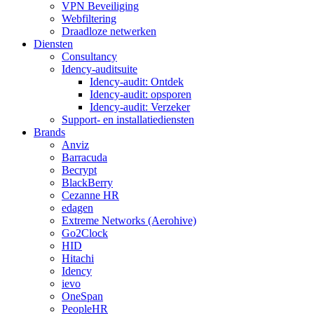
VPN Beveiliging
Webfiltering
Draadloze netwerken
Diensten
Consultancy
Idency-auditsuite
Idency-audit: Ontdek
Idency-audit: opsporen
Idency-audit: Verzeker
Support- en installatiediensten
Brands
Anviz
Barracuda
Becrypt
BlackBerry
Cezanne HR
edagen
Extreme Networks (Aerohive)
Go2Clock
HID
Hitachi
Idency
ievo
OneSpan
PeopleHR