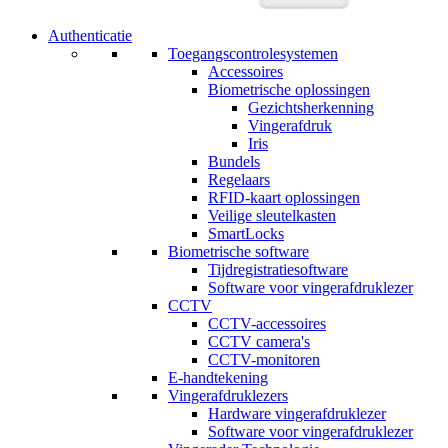
Authenticatie
Toegangscontrolesystemen
Accessoires
Biometrische oplossingen
Gezichtsherkenning
Vingerafdruk
Iris
Bundels
Regelaars
RFID-kaart oplossingen
Veilige sleutelkasten
SmartLocks
Biometrische software
Tijdregistratiesoftware
Software voor vingerafdruklezer
CCTV
CCTV-accessoires
CCTV camera's
CCTV-monitoren
E-handtekening
Vingerafdruklezers
Hardware vingerafdruklezer
Software voor vingerafdruklezer