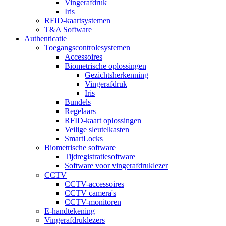
Vingerafdruk
Iris
RFID-kaartsystemen
T&A Software
Authenticatie
Toegangscontrolesystemen
Accessoires
Biometrische oplossingen
Gezichtsherkenning
Vingerafdruk
Iris
Bundels
Regelaars
RFID-kaart oplossingen
Veilige sleutelkasten
SmartLocks
Biometrische software
Tijdregistratiesoftware
Software voor vingerafdruklezer
CCTV
CCTV-accessoires
CCTV camera's
CCTV-monitoren
E-handtekening
Vingerafdruklezers