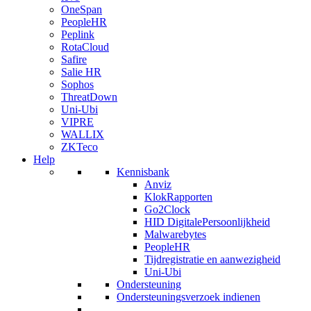
OneSpan
PeopleHR
Peplink
RotaCloud
Safire
Salie HR
Sophos
ThreatDown
Uni-Ubi
VIPRE
WALLIX
ZKTeco
Help
Kennisbank
Anviz
KlokRapporten
Go2Clock
HID DigitalePersoonlijkheid
Malwarebytes
PeopleHR
Tijdregistratie en aanwezigheid
Uni-Ubi
Ondersteuning
Ondersteuningsverzoek indienen