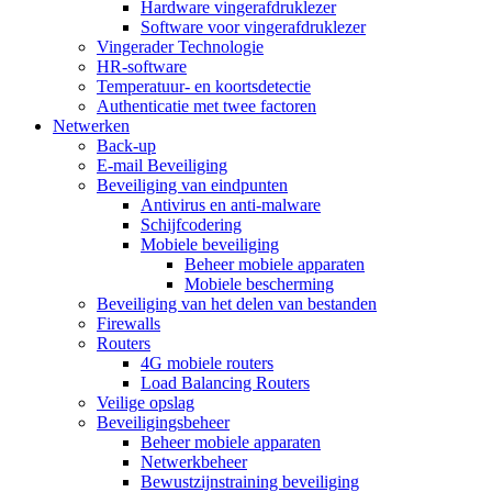
Hardware vingerafdruklezer
Software voor vingerafdruklezer
Vingerader Technologie
HR-software
Temperatuur- en koortsdetectie
Authenticatie met twee factoren
Netwerken
Back-up
E-mail Beveiliging
Beveiliging van eindpunten
Antivirus en anti-malware
Schijfcodering
Mobiele beveiliging
Beheer mobiele apparaten
Mobiele bescherming
Beveiliging van het delen van bestanden
Firewalls
Routers
4G mobiele routers
Load Balancing Routers
Veilige opslag
Beveiligingsbeheer
Beheer mobiele apparaten
Netwerkbeheer
Bewustzijnstraining beveiliging