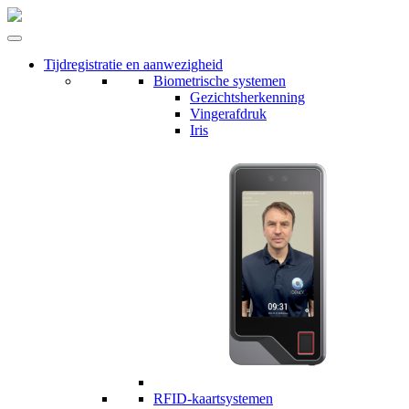
Tijdregistratie en aanwezigheid
Biometrische systemen
Gezichtsherkenning
Vingerafdruk
Iris
RFID-kaartsystemen