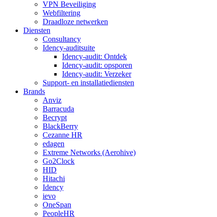
VPN Beveiliging
Webfiltering
Draadloze netwerken
Diensten
Consultancy
Idency-auditsuite
Idency-audit: Ontdek
Idency-audit: opsporen
Idency-audit: Verzeker
Support- en installatiediensten
Brands
Anviz
Barracuda
Becrypt
BlackBerry
Cezanne HR
edagen
Extreme Networks (Aerohive)
Go2Clock
HID
Hitachi
Idency
ievo
OneSpan
PeopleHR