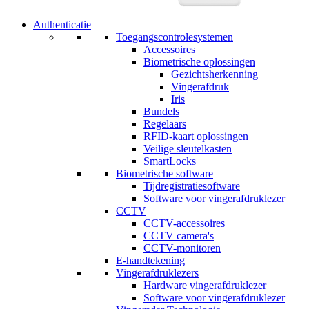
Authenticatie
Toegangscontrolesystemen
Accessoires
Biometrische oplossingen
Gezichtsherkenning
Vingerafdruk
Iris
Bundels
Regelaars
RFID-kaart oplossingen
Veilige sleutelkasten
SmartLocks
Biometrische software
Tijdregistratiesoftware
Software voor vingerafdruklezer
CCTV
CCTV-accessoires
CCTV camera's
CCTV-monitoren
E-handtekening
Vingerafdruklezers
Hardware vingerafdruklezer
Software voor vingerafdruklezer