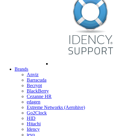
Brands
Anviz
Barracuda
Becrypt
BlackBerry
Cezanne HR
edagen
Extreme Networks (Aerohive)
Go2Clock
HID
Hitachi
Idency
ievo