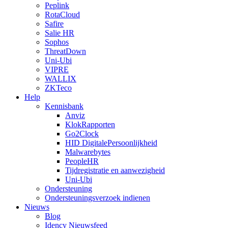
Peplink
RotaCloud
Safire
Salie HR
Sophos
ThreatDown
Uni-Ubi
VIPRE
WALLIX
ZKTeco
Help
Kennisbank
Anviz
KlokRapporten
Go2Clock
HID DigitalePersoonlijkheid
Malwarebytes
PeopleHR
Tijdregistratie en aanwezigheid
Uni-Ubi
Ondersteuning
Ondersteuningsverzoek indienen
Nieuws
Blog
Idency Nieuwsfeed