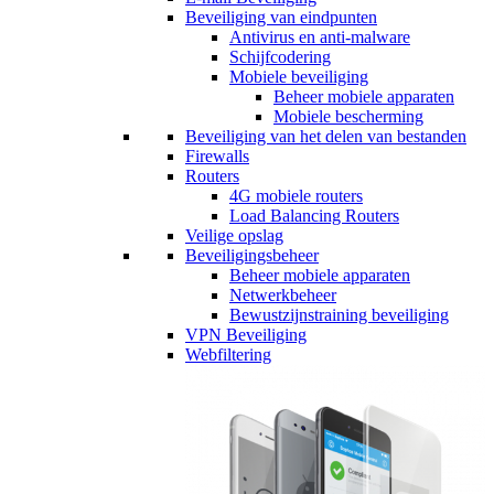
Beveiliging van eindpunten
Antivirus en anti-malware
Schijfcodering
Mobiele beveiliging
Beheer mobiele apparaten
Mobiele bescherming
Beveiliging van het delen van bestanden
Firewalls
Routers
4G mobiele routers
Load Balancing Routers
Veilige opslag
Beveiligingsbeheer
Beheer mobiele apparaten
Netwerkbeheer
Bewustzijnstraining beveiliging
VPN Beveiliging
Webfiltering