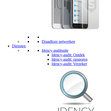
Draadloze netwerken
Diensten
Idency-auditsuite
Idency-audit: Ontdek
Idency-audit: opsporen
Idency-audit: Verzeker