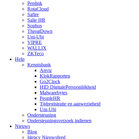
Peplink
RotaCloud
Safire
Salie HR
Sophos
ThreatDown
Uni-Ubi
VIPRE
WALLIX
ZKTeco
Help
Kennisbank
Anviz
KlokRapporten
Go2Clock
HID DigitalePersoonlijkheid
Malwarebytes
PeopleHR
Tijdregistratie en aanwezigheid
Uni-Ubi
Ondersteuning
Ondersteuningsverzoek indienen
Nieuws
Blog
Idency Nieuwsfeed