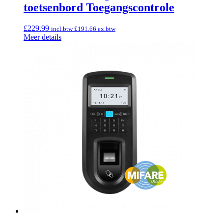
toetsenbord Toegangscontrole
£
229.99
incl.btw
£
191.66
ex.btw
Meer details