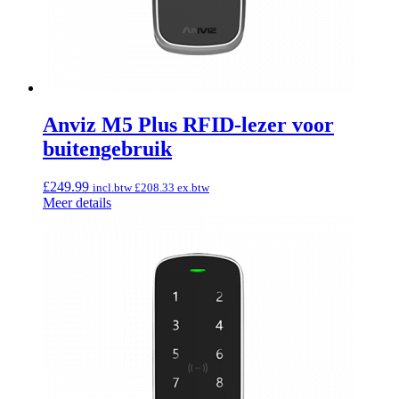
Anviz M5 Plus RFID-lezer voor
buitengebruik
£
249.99
incl.btw
£
208.33
ex.btw
Meer details