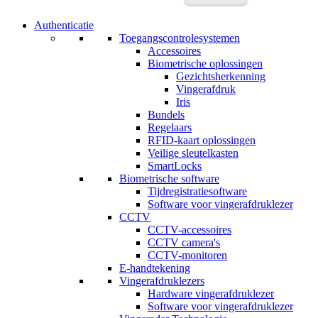
Authenticatie
Toegangscontrolesystemen
Accessoires
Biometrische oplossingen
Gezichtsherkenning
Vingerafdruk
Iris
Bundels
Regelaars
RFID-kaart oplossingen
Veilige sleutelkasten
SmartLocks
Biometrische software
Tijdregistratiesoftware
Software voor vingerafdruklezer
CCTV
CCTV-accessoires
CCTV camera's
CCTV-monitoren
E-handtekening
Vingerafdruklezers
Hardware vingerafdruklezer
Software voor vingerafdruklezer