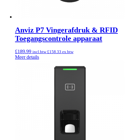
Anviz P7 Vingerafdruk & RFID
Toegangscontrole apparaat
£
189.99
incl.btw
£
158.33
ex.btw
Meer details