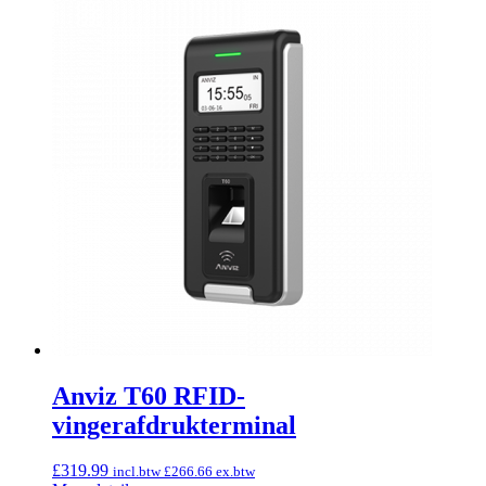
Anviz T60 RFID-
vingerafdrukterminal
£
319.99
incl.btw
£
266.66
ex.btw