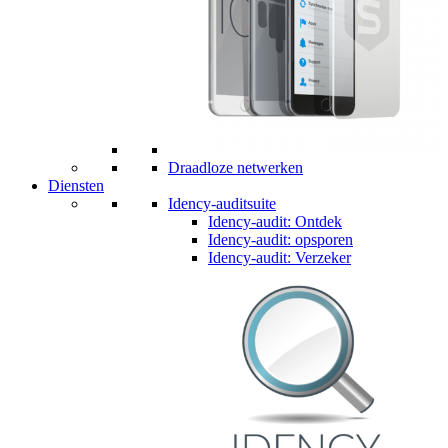
Draadloze netwerken
Diensten
Idency-auditsuite
Idency-audit: Ontdek
Idency-audit: opsporen
Idency-audit: Verzeker