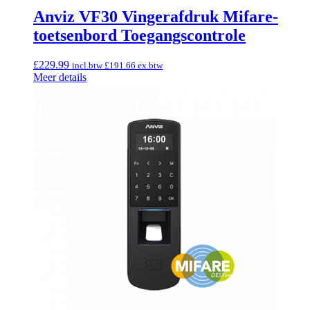
Anviz VF30 Vingerafdruk Mifare-
toetsenbord Toegangscontrole
£
229.99
incl.btw
£
191.66
ex.btw
Meer details