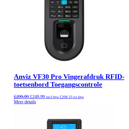
Anviz VF30 Pro Vingerafdruk RFID-
toetsenbord Toegangscontrole
Oorspronkelijke
Huidige
£
299.99
£
249.99
incl.btw
£
208.33
ex.btw
prijs
prijs
Meer details
was:
is:
£299.99.
£249.99.