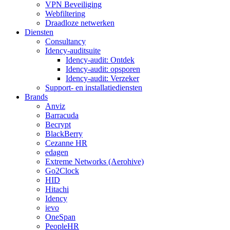
VPN Beveiliging
Webfiltering
Draadloze netwerken
Diensten
Consultancy
Idency-auditsuite
Idency-audit: Ontdek
Idency-audit: opsporen
Idency-audit: Verzeker
Support- en installatiediensten
Brands
Anviz
Barracuda
Becrypt
BlackBerry
Cezanne HR
edagen
Extreme Networks (Aerohive)
Go2Clock
HID
Hitachi
Idency
ievo
OneSpan
PeopleHR