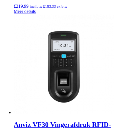
£
219.99
incl.btw
£
183.33
ex.btw
Meer details
Anviz VF30 Vingerafdruk RFID-