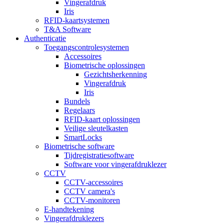
Vingerafdruk
Iris
RFID-kaartsystemen
T&A Software
Authenticatie
Toegangscontrolesystemen
Accessoires
Biometrische oplossingen
Gezichtsherkenning
Vingerafdruk
Iris
Bundels
Regelaars
RFID-kaart oplossingen
Veilige sleutelkasten
SmartLocks
Biometrische software
Tijdregistratiesoftware
Software voor vingerafdruklezer
CCTV
CCTV-accessoires
CCTV camera's
CCTV-monitoren
E-handtekening
Vingerafdruklezers