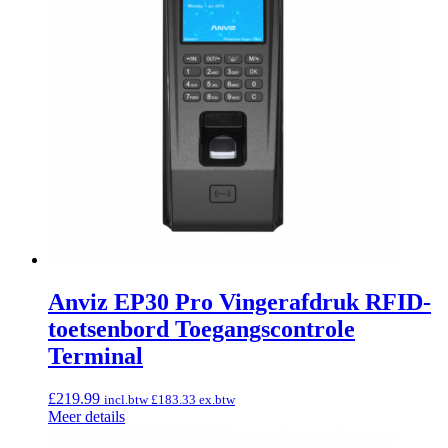
Anviz EP30 Pro Vingerafdruk RFID-
toetsenbord Toegangscontrole
Terminal
£
219.99
incl.btw
£
183.33
ex.btw
Meer details