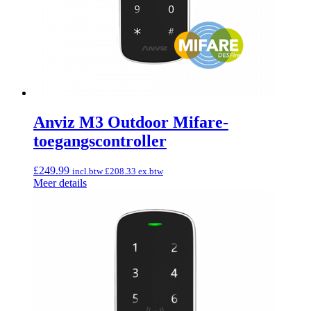
Anviz M3 Outdoor Mifare-
toegangscontroller
£
249.99
incl.btw
£
208.33
ex.btw
Meer details