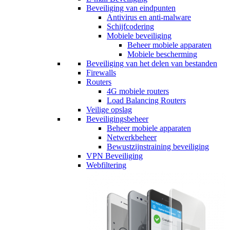
Beveiliging van eindpunten
Antivirus en anti-malware
Schijfcodering
Mobiele beveiliging
Beheer mobiele apparaten
Mobiele bescherming
Beveiliging van het delen van bestanden
Firewalls
Routers
4G mobiele routers
Load Balancing Routers
Veilige opslag
Beveiligingsbeheer
Beheer mobiele apparaten
Netwerkbeheer
Bewustzijnstraining beveiliging
VPN Beveiliging
Webfiltering