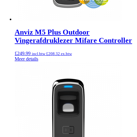
Anviz M5 Plus Outdoor
Vingerafdruklezer Mifare Controller
£
249.99
incl.btw
£
208.32
ex.btw
Meer details