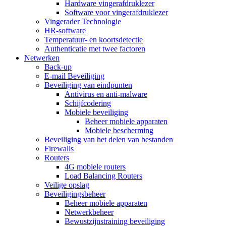
Hardware vingerafdruklezer
Software voor vingerafdruklezer
Vingerader Technologie
HR-software
Temperatuur- en koortsdetectie
Authenticatie met twee factoren
Netwerken
Back-up
E-mail Beveiliging
Beveiliging van eindpunten
Antivirus en anti-malware
Schijfcodering
Mobiele beveiliging
Beheer mobiele apparaten
Mobiele bescherming
Beveiliging van het delen van bestanden
Firewalls
Routers
4G mobiele routers
Load Balancing Routers
Veilige opslag
Beveiligingsbeheer
Beheer mobiele apparaten
Netwerkbeheer
Bewustzijnstraining beveiliging