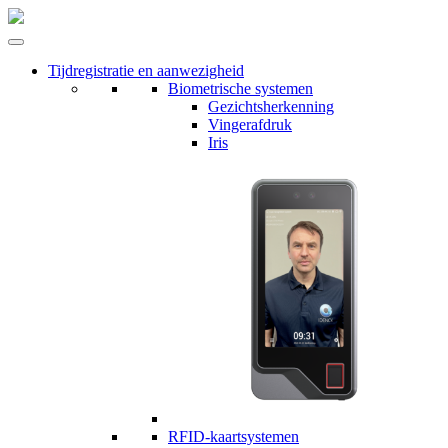
Tijdregistratie en aanwezigheid
Biometrische systemen
Gezichtsherkenning
Vingerafdruk
Iris
RFID-kaartsystemen