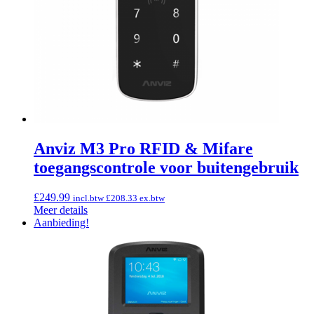
Anviz M3 Pro RFID & Mifare
toegangscontrole voor buitengebruik
£
249.99
incl.btw
£
208.33
ex.btw
Meer details
Aanbieding!