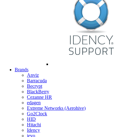
Brands
Anviz
Barracuda
Becrypt
BlackBerry
Cezanne HR
edagen
Extreme Networks (Aerohive)
Go2Clock
HID
Hitachi
Idency
ievo