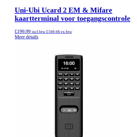
Uni-Ubi Ucard 2 EM & Mifare
kaartterminal voor toegangscontrole
£
199.99
incl.btw
£
166.66
ex.btw
Meer details