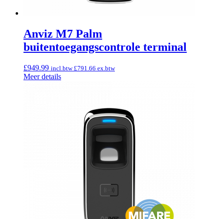
Anviz M7 Palm
buitentoegangscontrole terminal
£
949.99
incl.btw
£
791.66
ex.btw
Meer details