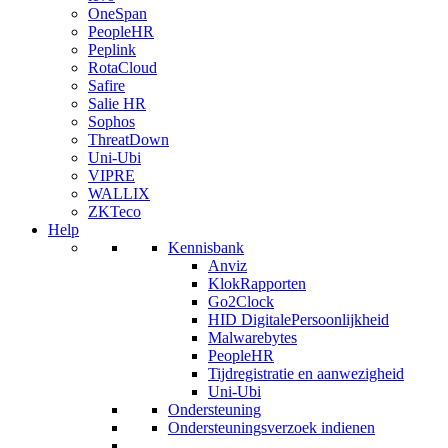
OneSpan
PeopleHR
Peplink
RotaCloud
Safire
Salie HR
Sophos
ThreatDown
Uni-Ubi
VIPRE
WALLIX
ZKTeco
Help
Kennisbank
Anviz
KlokRapporten
Go2Clock
HID DigitalePersoonlijkheid
Malwarebytes
PeopleHR
Tijdregistratie en aanwezigheid
Uni-Ubi
Ondersteuning
Ondersteuningsverzoek indienen