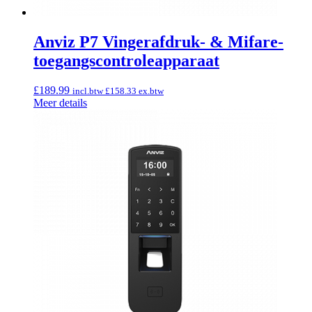
Anviz P7 Vingerafdruk- & Mifare-
toegangscontroleapparaat
£
189.99
incl.btw
£
158.33
ex.btw
Meer details