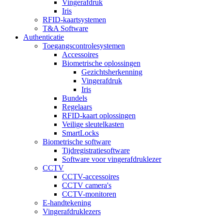
Vingerafdruk
Iris
RFID-kaartsystemen
T&A Software
Authenticatie
Toegangscontrolesystemen
Accessoires
Biometrische oplossingen
Gezichtsherkenning
Vingerafdruk
Iris
Bundels
Regelaars
RFID-kaart oplossingen
Veilige sleutelkasten
SmartLocks
Biometrische software
Tijdregistratiesoftware
Software voor vingerafdruklezer
CCTV
CCTV-accessoires
CCTV camera's
CCTV-monitoren
E-handtekening
Vingerafdruklezers