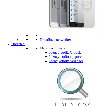
Draadloze netwerken
Diensten
Idency-auditsuite
Idency-audit: Ontdek
Idency-audit: opsporen
Idency-audit: Verzeker