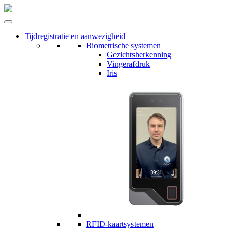
Tijdregistratie en aanwezigheid
Biometrische systemen
Gezichtsherkenning
Vingerafdruk
Iris
RFID-kaartsystemen