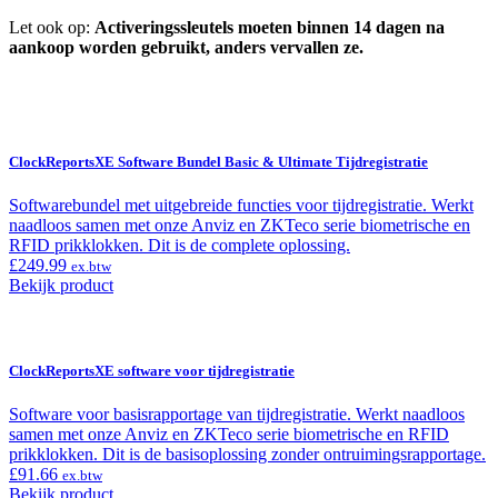
Let ook op:
Activeringssleutels moeten binnen 14 dagen na
aankoop worden gebruikt, anders vervallen ze.
ClockReportsXE Software Bundel Basic & Ultimate Tijdregistratie
Softwarebundel met uitgebreide functies voor tijdregistratie. Werkt
naadloos samen met onze Anviz en ZKTeco serie biometrische en
RFID prikklokken. Dit is de complete oplossing.
£
249.99
ex.btw
Bekijk product
ClockReportsXE software voor tijdregistratie
Software voor basisrapportage van tijdregistratie. Werkt naadloos
samen met onze Anviz en ZKTeco serie biometrische en RFID
prikklokken. Dit is de basisoplossing zonder ontruimingsrapportage.
£
91.66
ex.btw
Bekijk product