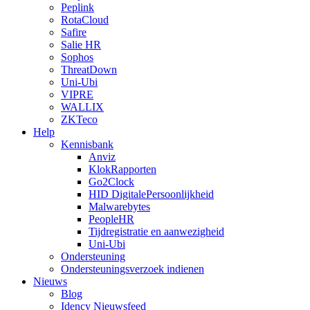
Peplink
RotaCloud
Safire
Salie HR
Sophos
ThreatDown
Uni-Ubi
VIPRE
WALLIX
ZKTeco
Help
Kennisbank
Anviz
KlokRapporten
Go2Clock
HID DigitalePersoonlijkheid
Malwarebytes
PeopleHR
Tijdregistratie en aanwezigheid
Uni-Ubi
Ondersteuning
Ondersteuningsverzoek indienen
Nieuws
Blog
Idency Nieuwsfeed