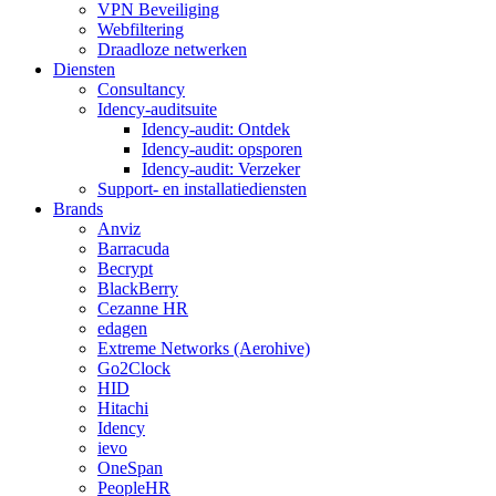
VPN Beveiliging
Webfiltering
Draadloze netwerken
Diensten
Consultancy
Idency-auditsuite
Idency-audit: Ontdek
Idency-audit: opsporen
Idency-audit: Verzeker
Support- en installatiediensten
Brands
Anviz
Barracuda
Becrypt
BlackBerry
Cezanne HR
edagen
Extreme Networks (Aerohive)
Go2Clock
HID
Hitachi
Idency
ievo
OneSpan
PeopleHR