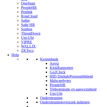
OneSpan
PeopleHR
Peplink
RotaCloud
Safire
Salie HR
Sophos
ThreatDown
Uni-Ubi
VIPRE
WALLIX
ZKTeco
Help
Kennisbank
Anviz
KlokRapporten
Go2Clock
HID DigitalePersoonlijkheid
Malwarebytes
PeopleHR
Tijdregistratie en aanwezigheid
Uni-Ubi
Ondersteuning
Ondersteuningsverzoek indienen