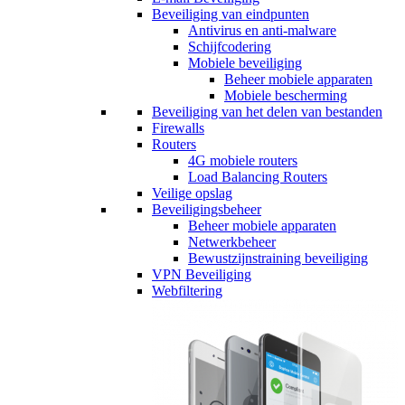
Beveiliging van eindpunten
Antivirus en anti-malware
Schijfcodering
Mobiele beveiliging
Beheer mobiele apparaten
Mobiele bescherming
Beveiliging van het delen van bestanden
Firewalls
Routers
4G mobiele routers
Load Balancing Routers
Veilige opslag
Beveiligingsbeheer
Beheer mobiele apparaten
Netwerkbeheer
Bewustzijnstraining beveiliging
VPN Beveiliging
Webfiltering