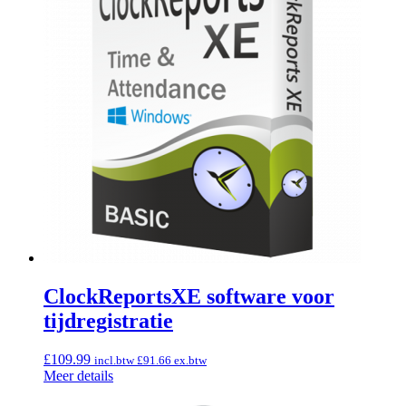
ClockReportsXE software voor
tijdregistratie
£
109.99
incl.btw
£
91.66
ex.btw
Meer details