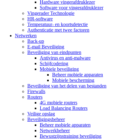
Hardware vingerafdruklezer
Software voor vingerafdruklezer
Vingerader Technologie
HR-software
Temperatuur- en koortsdetectie
Authenticatie met twee factoren
Netwerken
Back-up
E-mail Beveiliging
Beveiliging van eindpunten
Antivirus en anti-malware
Schijfcodering
Mobiele beveiliging
Beheer mobiele apparaten
Mobiele bescherming
Beveiliging van het delen van bestanden
Firewalls
Routers
4G mobiele routers
Load Balancing Routers
Veilige opslag
Beveiligingsbeheer
Beheer mobiele apparaten
Netwerkbeheer
Bewustzijnstraining beveiliging