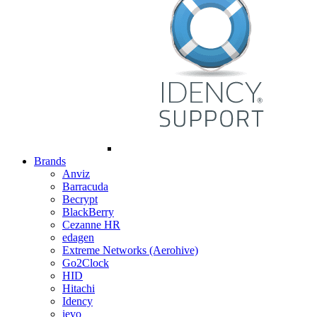
Brands
Anviz
Barracuda
Becrypt
BlackBerry
Cezanne HR
edagen
Extreme Networks (Aerohive)
Go2Clock
HID
Hitachi
Idency
ievo