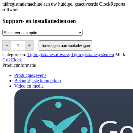
tijdregistratiemachine aan uw huidige, geactiveerde ClockReports
software.
Support- en installatiediensten
ClockReports
-
+
Toevoegen aan winkelwagen
Additional
Product
Categorieën:
Tijdregistratiesoftware
,
Tijdregistratiesystemen
Merk:
Licence
Go2Clock
Key
Productinformatie
aantal
Productgegevens
Belangrijkste kenmerken
Video en media