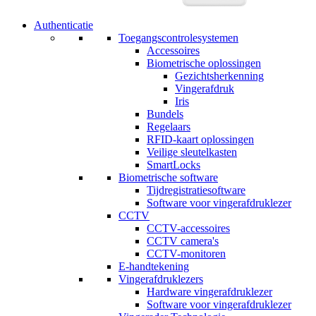
Authenticatie
Toegangscontrolesystemen
Accessoires
Biometrische oplossingen
Gezichtsherkenning
Vingerafdruk
Iris
Bundels
Regelaars
RFID-kaart oplossingen
Veilige sleutelkasten
SmartLocks
Biometrische software
Tijdregistratiesoftware
Software voor vingerafdruklezer
CCTV
CCTV-accessoires
CCTV camera's
CCTV-monitoren
E-handtekening
Vingerafdruklezers
Hardware vingerafdruklezer
Software voor vingerafdruklezer