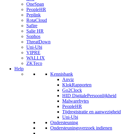
OneSpan
PeopleHR
Peplink
RotaCloud
Safire
Salie HR
Sophos
ThreatDown
Uni-Ubi
VIPRE
WALLIX
ZKTeco
Help
Kennisbank
Anviz
KlokRapporten
Go2Clock
HID DigitalePersoonlijkheid
Malwarebytes
PeopleHR
Tijdregistratie en aanwezigheid
Uni-Ubi
Ondersteuning
Ondersteuningsverzoek indienen