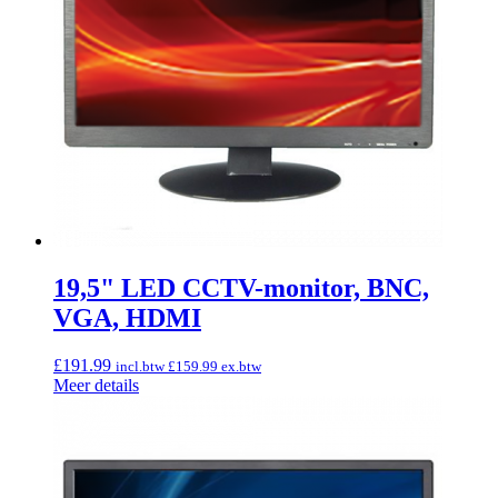
19,5" LED CCTV-monitor, BNC,
VGA, HDMI
£
191.99
incl.btw
£
159.99
ex.btw
Meer details