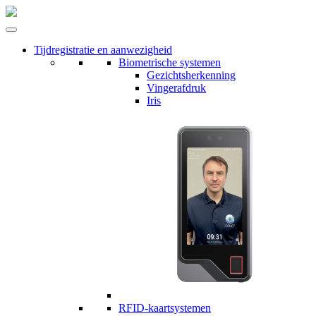
Tijdregistratie en aanwezigheid
Biometrische systemen
Gezichtsherkenning
Vingerafdruk
Iris
RFID-kaartsystemen