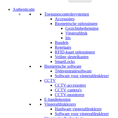
Authenticatie
Toegangscontrolesystemen
Accessoires
Biometrische oplossingen
Gezichtsherkenning
Vingerafdruk
Iris
Bundels
Regelaars
RFID-kaart oplossingen
Veilige sleutelkasten
SmartLocks
Biometrische software
Tijdregistratiesoftware
Software voor vingerafdruklezer
CCTV
CCTV-accessoires
CCTV camera's
CCTV-monitoren
E-handtekening
Vingerafdruklezers
Hardware vingerafdruklezer
Software voor vingerafdruklezer