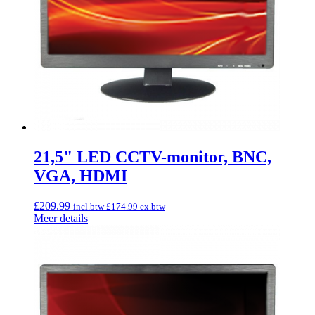
21,5" LED CCTV-monitor, BNC,
VGA, HDMI
£
209.99
incl.btw
£
174.99
ex.btw
Meer details