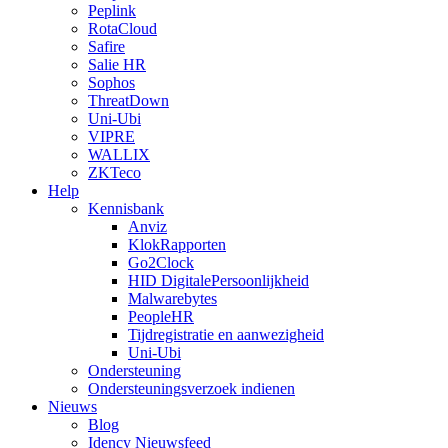
Peplink
RotaCloud
Safire
Salie HR
Sophos
ThreatDown
Uni-Ubi
VIPRE
WALLIX
ZKTeco
Help
Kennisbank
Anviz
KlokRapporten
Go2Clock
HID DigitalePersoonlijkheid
Malwarebytes
PeopleHR
Tijdregistratie en aanwezigheid
Uni-Ubi
Ondersteuning
Ondersteuningsverzoek indienen
Nieuws
Blog
Idency Nieuwsfeed