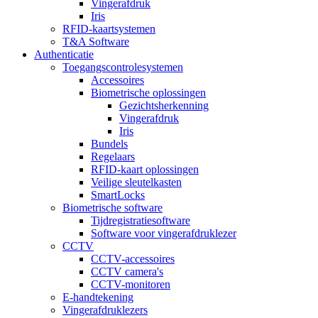
Vingerafdruk
Iris
RFID-kaartsystemen
T&A Software
Authenticatie
Toegangscontrolesystemen
Accessoires
Biometrische oplossingen
Gezichtsherkenning
Vingerafdruk
Iris
Bundels
Regelaars
RFID-kaart oplossingen
Veilige sleutelkasten
SmartLocks
Biometrische software
Tijdregistratiesoftware
Software voor vingerafdruklezer
CCTV
CCTV-accessoires
CCTV camera's
CCTV-monitoren
E-handtekening
Vingerafdruklezers