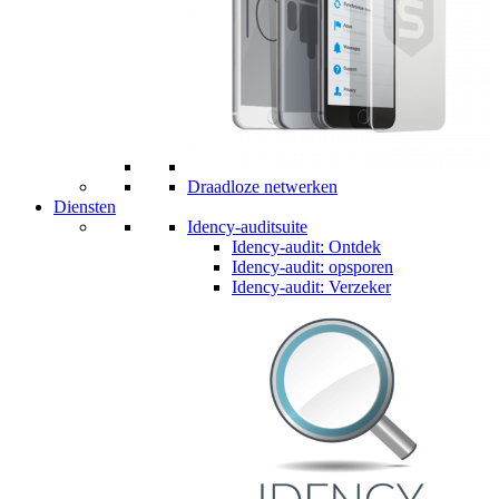
Draadloze netwerken
Diensten
Idency-auditsuite
Idency-audit: Ontdek
Idency-audit: opsporen
Idency-audit: Verzeker