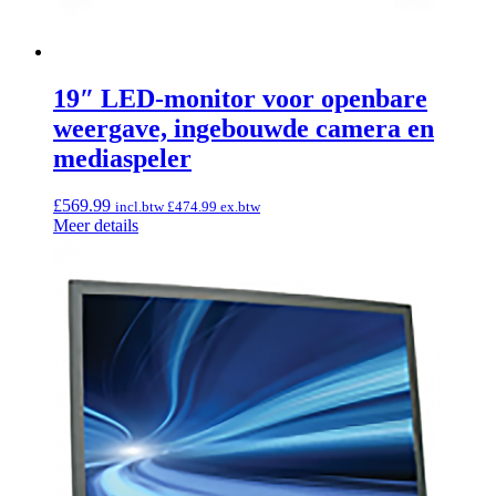
19″ LED-monitor voor openbare
weergave, ingebouwde camera en
mediaspeler
£
569.99
incl.btw
£
474.99
ex.btw
Meer details