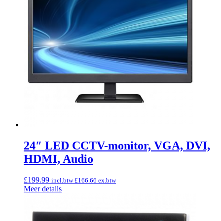
24″ LED CCTV-monitor, VGA, DVI,
HDMI, Audio
£
199.99
incl.btw
£
166.66
ex.btw
Meer details