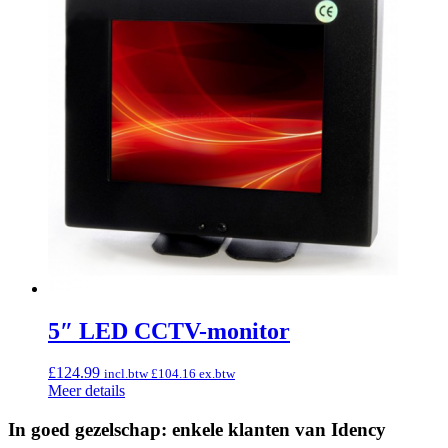
5″ LED CCTV-monitor
£
124.99
incl.btw
£
104.16
ex.btw
Meer details
In goed gezelschap: enkele klanten van Idency