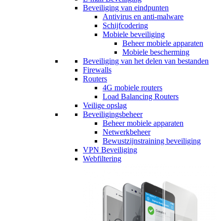
Beveiliging van eindpunten
Antivirus en anti-malware
Schijfcodering
Mobiele beveiliging
Beheer mobiele apparaten
Mobiele bescherming
Beveiliging van het delen van bestanden
Firewalls
Routers
4G mobiele routers
Load Balancing Routers
Veilige opslag
Beveiligingsbeheer
Beheer mobiele apparaten
Netwerkbeheer
Bewustzijnstraining beveiliging
VPN Beveiliging
Webfiltering