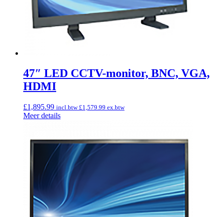
47″ LED CCTV-monitor, BNC, VGA,
HDMI
£
1,895.99
incl.btw
£
1,579.99
ex.btw
Meer details