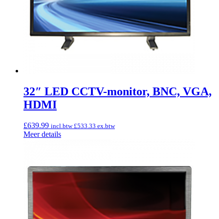
32″ LED CCTV-monitor, BNC, VGA,
HDMI
£
639.99
incl.btw
£
533.33
ex.btw
Meer details