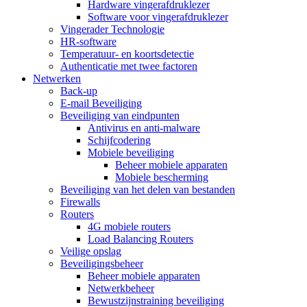
Hardware vingerafdruklezer
Software voor vingerafdruklezer
Vingerader Technologie
HR-software
Temperatuur- en koortsdetectie
Authenticatie met twee factoren
Netwerken
Back-up
E-mail Beveiliging
Beveiliging van eindpunten
Antivirus en anti-malware
Schijfcodering
Mobiele beveiliging
Beheer mobiele apparaten
Mobiele bescherming
Beveiliging van het delen van bestanden
Firewalls
Routers
4G mobiele routers
Load Balancing Routers
Veilige opslag
Beveiligingsbeheer
Beheer mobiele apparaten
Netwerkbeheer
Bewustzijnstraining beveiliging