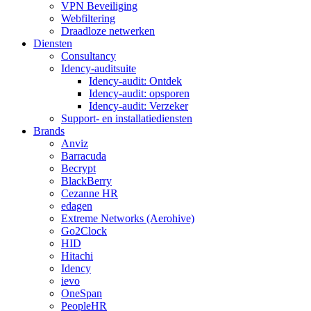
VPN Beveiliging
Webfiltering
Draadloze netwerken
Diensten
Consultancy
Idency-auditsuite
Idency-audit: Ontdek
Idency-audit: opsporen
Idency-audit: Verzeker
Support- en installatiediensten
Brands
Anviz
Barracuda
Becrypt
BlackBerry
Cezanne HR
edagen
Extreme Networks (Aerohive)
Go2Clock
HID
Hitachi
Idency
ievo
OneSpan
PeopleHR