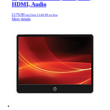
HDMI, Audio
£
179.99
incl.btw
£
149.99
ex.btw
Meer details