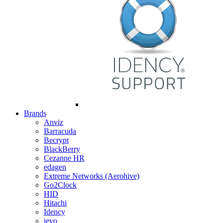
Brands
Anviz
Barracuda
Becrypt
BlackBerry
Cezanne HR
edagen
Extreme Networks (Aerohive)
Go2Clock
HID
Hitachi
Idency
ievo