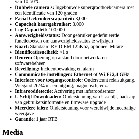
van 10-50℃
Dubbele camera's:
Ingebouwde supergroothoekcamera met
een identificatie van 120 graden
Facial Gebruikerscapaciteit:
3,000
Capaciteit kaartgebruiker:
3,000
Log Capaciteit:
100,000
Aanwezigheidsstatus:
Door gebruiker gedefinieerde
functietoetsen om aanwezigheidsstatus te wijzigen
Kaart:
Standaard RFID EM 125Khz, optioneel Mifare
Identificatiesnelheid:
<1 s
Deuren:
Opening op afstand door netwerk- en
softwarebeheer
Beveiliging:
Incidentbewaking en alarm
Communicatie-instellingen:
Ethernet
of
Wi-Fi 2,4 GHz
Interface voor toegangscontrole:
Ondersteunt relaisuitgang,
Wiegand 26/34 in- en uitgang, magnetisch, enz.
Infrarooddetectie:
Activering met infraroodsensor
U Schijf Downloaden:
Ondersteuning van U-schijf, back-up
van gebruikersinformatie en firmware-upgrade
Meerdere talen:
Ondersteuning voor wereldwijde meertalige
weergave
Garantie
: 1 jaar RTB
Media