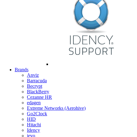
Brands
Anviz
Barracuda
Becrypt
BlackBerry
Cezanne HR
edagen
Extreme Networks (Aerohive)
Go2Clock
HID
Hitachi
Idency
ievo