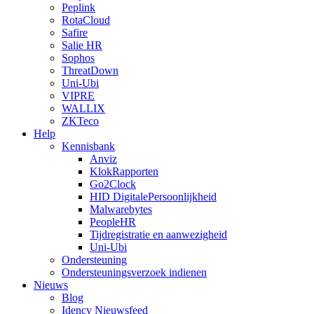
Peplink
RotaCloud
Safire
Salie HR
Sophos
ThreatDown
Uni-Ubi
VIPRE
WALLIX
ZKTeco
Help
Kennisbank
Anviz
KlokRapporten
Go2Clock
HID DigitalePersoonlijkheid
Malwarebytes
PeopleHR
Tijdregistratie en aanwezigheid
Uni-Ubi
Ondersteuning
Ondersteuningsverzoek indienen
Nieuws
Blog
Idency Nieuwsfeed