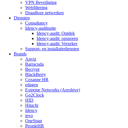
VPN Beveiliging
Webfiltering
Draadloze netwerken
Diensten
Consultancy
Idency-auditsuite
Idency-audit: Ontdek
Idency-audit: opsporen
Idency-audit: Verzeker
Support- en installatiediensten
Brands
Anviz
Barracuda
Becrypt
BlackBerry
Cezanne HR
edagen
Extreme Networks (Aerohive)
Go2Clock
HID
Hitachi
Idency
ievo
OneSpan
PeopleHR