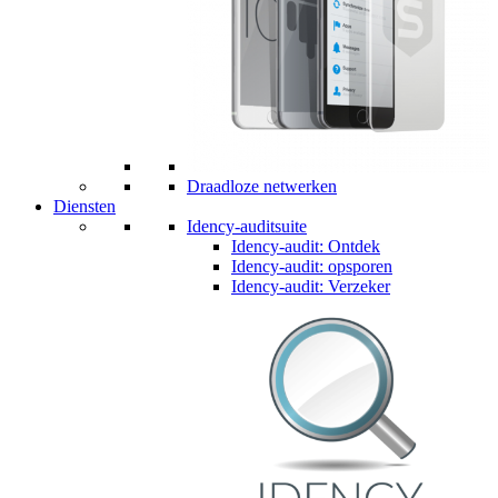
Draadloze netwerken
Diensten
Idency-auditsuite
Idency-audit: Ontdek
Idency-audit: opsporen
Idency-audit: Verzeker