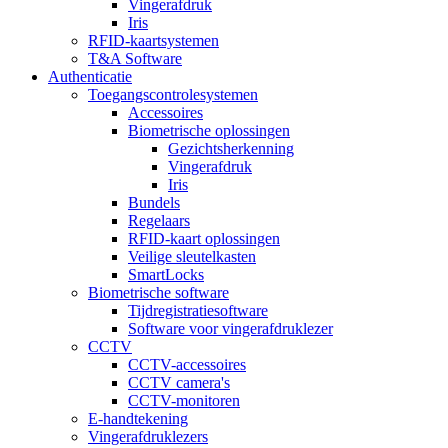
Vingerafdruk
Iris
RFID-kaartsystemen
T&A Software
Authenticatie
Toegangscontrolesystemen
Accessoires
Biometrische oplossingen
Gezichtsherkenning
Vingerafdruk
Iris
Bundels
Regelaars
RFID-kaart oplossingen
Veilige sleutelkasten
SmartLocks
Biometrische software
Tijdregistratiesoftware
Software voor vingerafdruklezer
CCTV
CCTV-accessoires
CCTV camera's
CCTV-monitoren
E-handtekening
Vingerafdruklezers