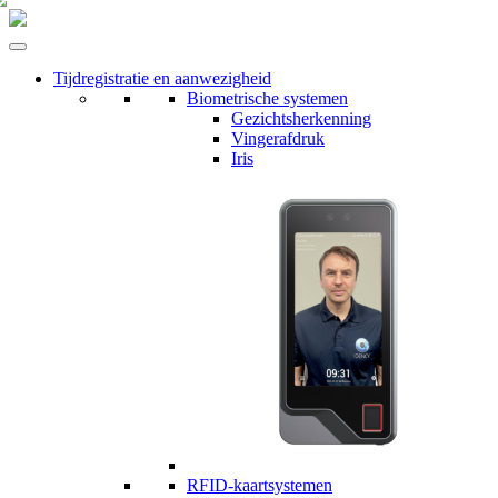
Tijdregistratie en aanwezigheid
Biometrische systemen
Gezichtsherkenning
Vingerafdruk
Iris
RFID-kaartsystemen