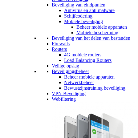
Beveiliging van eindpunten
Antivirus en anti-malware
Schijfcodering
Mobiele beveiliging
Beheer mobiele apparaten
Mobiele bescherming
Beveiliging van het delen van bestanden
Firewalls
Routers
4G mobiele routers
Load Balancing Routers
Veilige opslag
Beveiligingsbeheer
Beheer mobiele apparaten
Netwerkbeheer
Bewustzijnstraining beveiliging
VPN Beveiliging
Webfiltering