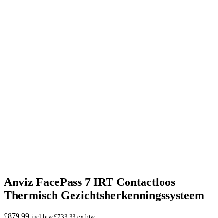
Anviz FacePass 7 IRT Contactloos
Thermisch Gezichtsherkenningssysteem
£
879.99
incl.btw
£
733.33
ex.btw