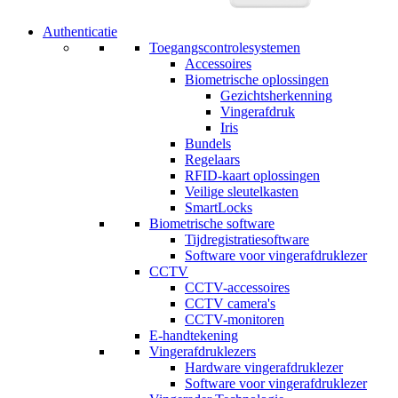
Authenticatie
Toegangscontrolesystemen
Accessoires
Biometrische oplossingen
Gezichtsherkenning
Vingerafdruk
Iris
Bundels
Regelaars
RFID-kaart oplossingen
Veilige sleutelkasten
SmartLocks
Biometrische software
Tijdregistratiesoftware
Software voor vingerafdruklezer
CCTV
CCTV-accessoires
CCTV camera's
CCTV-monitoren
E-handtekening
Vingerafdruklezers
Hardware vingerafdruklezer
Software voor vingerafdruklezer