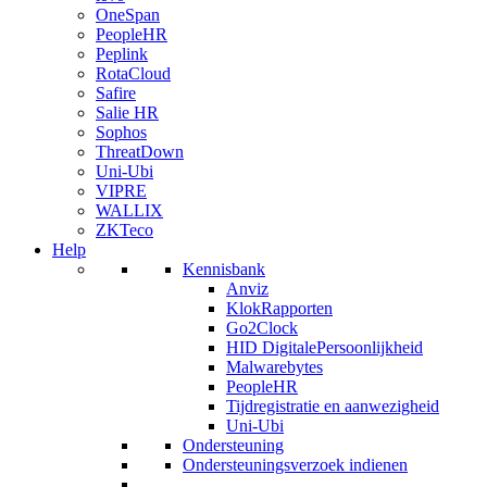
OneSpan
PeopleHR
Peplink
RotaCloud
Safire
Salie HR
Sophos
ThreatDown
Uni-Ubi
VIPRE
WALLIX
ZKTeco
Help
Kennisbank
Anviz
KlokRapporten
Go2Clock
HID DigitalePersoonlijkheid
Malwarebytes
PeopleHR
Tijdregistratie en aanwezigheid
Uni-Ubi
Ondersteuning
Ondersteuningsverzoek indienen