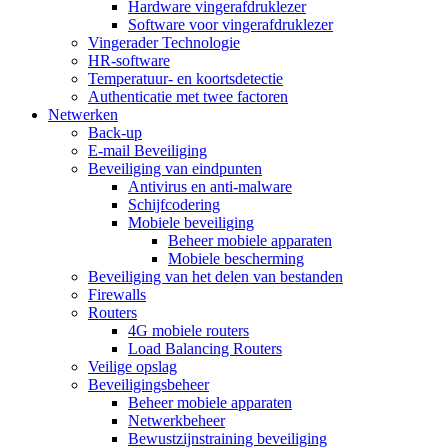
Hardware vingerafdruklezer
Software voor vingerafdruklezer
Vingerader Technologie
HR-software
Temperatuur- en koortsdetectie
Authenticatie met twee factoren
Netwerken
Back-up
E-mail Beveiliging
Beveiliging van eindpunten
Antivirus en anti-malware
Schijfcodering
Mobiele beveiliging
Beheer mobiele apparaten
Mobiele bescherming
Beveiliging van het delen van bestanden
Firewalls
Routers
4G mobiele routers
Load Balancing Routers
Veilige opslag
Beveiligingsbeheer
Beheer mobiele apparaten
Netwerkbeheer
Bewustzijnstraining beveiliging