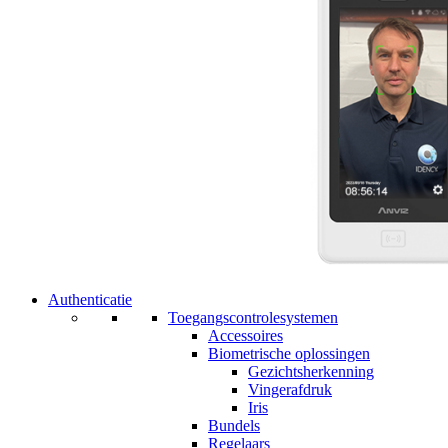
Authenticatie
Toegangscontrolesystemen
Accessoires
Biometrische oplossingen
Gezichtsherkenning
Vingerafdruk
Iris
Bundels
Regelaars