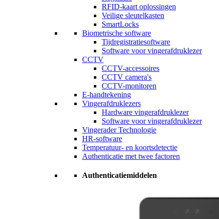
RFID-kaart oplossingen
Veilige sleutelkasten
SmartLocks
Biometrische software
Tijdregistratiesoftware
Software voor vingerafdruklezer
CCTV
CCTV-accessoires
CCTV camera's
CCTV-monitoren
E-handtekening
Vingerafdruklezers
Hardware vingerafdruklezer
Software voor vingerafdruklezer
Vingerader Technologie
HR-software
Temperatuur- en koortsdetectie
Authenticatie met twee factoren
Authenticatiemiddelen