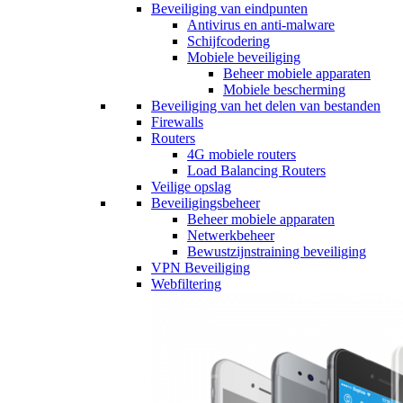
Beveiliging van eindpunten
Antivirus en anti-malware
Schijfcodering
Mobiele beveiliging
Beheer mobiele apparaten
Mobiele bescherming
Beveiliging van het delen van bestanden
Firewalls
Routers
4G mobiele routers
Load Balancing Routers
Veilige opslag
Beveiligingsbeheer
Beheer mobiele apparaten
Netwerkbeheer
Bewustzijnstraining beveiliging
VPN Beveiliging
Webfiltering