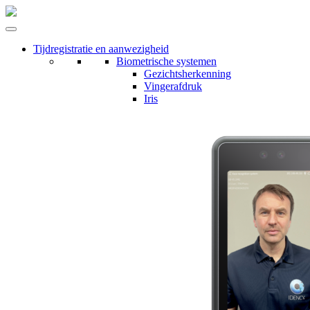
Tijdregistratie en aanwezigheid
Biometrische systemen
Gezichtsherkenning
Vingerafdruk
Iris