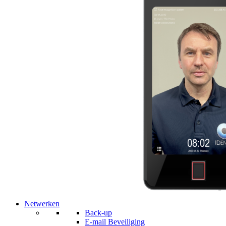
Netwerken
Back-up
E-mail Beveiliging