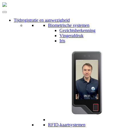
Tijdregistratie en aanwezigheid
Biometrische systemen
Gezichtsherkenning
Vingerafdruk
Iris
RFID-kaartsystemen