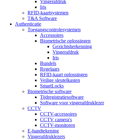
Vingerafdruk
Iris
RFID-kaartsystemen
T&A Software
Authenticatie
Toegangscontrolesystemen
Accessoires
Biometrische oplossingen
Gezichtsherkenning
Vingerafdruk
Iris
Bundels
Regelaars
RFID-kaart oplossingen
Veilige sleutelkasten
SmartLocks
Biometrische software
Tijdregistratiesoftware
Software voor vingerafdruklezer
CCTV
CCTV-accessoires
CCTV camera's
CCTV-monitoren
E-handtekening
Vingerafdruklezers