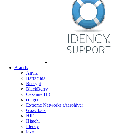
Brands
Anviz
Barracuda
Becrypt
BlackBerry
Cezanne HR
edagen
Extreme Networks (Aerohive)
Go2Clock
HID
Hitachi
Idency
ievo