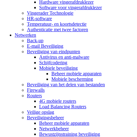
Hardware vingerafdruklezer
Software voor vingerafdruklezer
Vingerader Technologie
HR-software
Temperatuur- en koortsdetectie
Authenticatie met twee factoren
Netwerken
Back-up
E-mail Beveiliging
Beveiliging van eindpunten
Antivirus en anti-malware
Schijfcodering
Mobiele beveiliging
Beheer mobiele apparaten
Mobiele bescherming
Beveiliging van het delen van bestanden
Firewalls
Routers
4G mobiele routers
Load Balancing Routers
Veilige opslag
Beveiligingsbeheer
Beheer mobiele apparaten
Netwerkbeheer
Bewustzijnstraining beveiliging