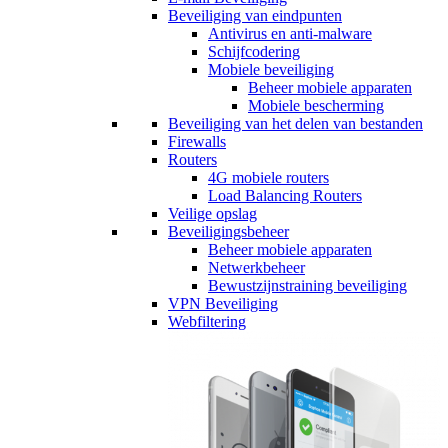
Beveiliging van eindpunten
Antivirus en anti-malware
Schijfcodering
Mobiele beveiliging
Beheer mobiele apparaten
Mobiele bescherming
Beveiliging van het delen van bestanden
Firewalls
Routers
4G mobiele routers
Load Balancing Routers
Veilige opslag
Beveiligingsbeheer
Beheer mobiele apparaten
Netwerkbeheer
Bewustzijnstraining beveiliging
VPN Beveiliging
Webfiltering