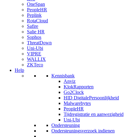
OneSpan
PeopleHR
Peplink
RotaCloud
Safire
Salie HR
Sophos
ThreatDown
Uni-Ubi
VIPRE
WALLIX
ZKTeco
Help
Kennisbank
Anviz
KlokRapporten
Go2Clock
HID DigitalePersoonlijkheid
Malwarebytes
PeopleHR
Tijdregistratie en aanwezigheid
Uni-Ubi
Ondersteuning
Ondersteuningsverzoek indienen