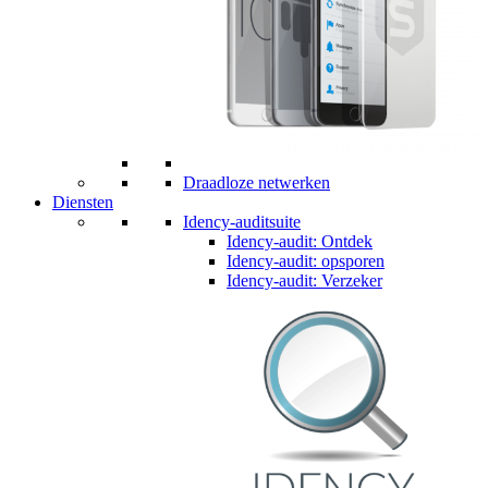
Draadloze netwerken
Diensten
Idency-auditsuite
Idency-audit: Ontdek
Idency-audit: opsporen
Idency-audit: Verzeker