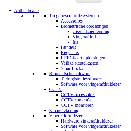
Authenticatie
Toegangscontrolesystemen
Accessoires
Biometrische oplossingen
Gezichtsherkenning
Vingerafdruk
Iris
Bundels
Regelaars
RFID-kaart oplossingen
Veilige sleutelkasten
SmartLocks
Biometrische software
Tijdregistratiesoftware
Software voor vingerafdruklezer
CCTV
CCTV-accessoires
CCTV camera's
CCTV-monitoren
E-handtekening
Vingerafdruklezers
Hardware vingerafdruklezer
Software voor vingerafdruklezer