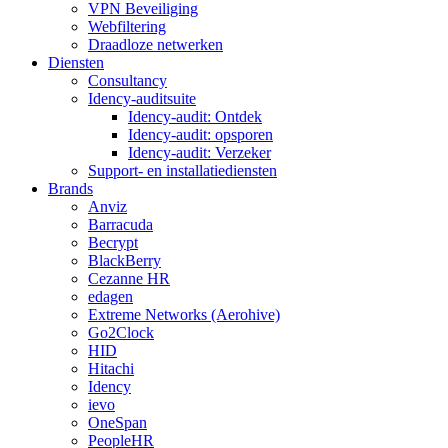
VPN Beveiliging
Webfiltering
Draadloze netwerken
Diensten
Consultancy
Idency-auditsuite
Idency-audit: Ontdek
Idency-audit: opsporen
Idency-audit: Verzeker
Support- en installatiediensten
Brands
Anviz
Barracuda
Becrypt
BlackBerry
Cezanne HR
edagen
Extreme Networks (Aerohive)
Go2Clock
HID
Hitachi
Idency
ievo
OneSpan
PeopleHR