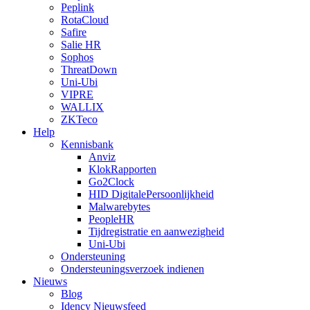
Peplink
RotaCloud
Safire
Salie HR
Sophos
ThreatDown
Uni-Ubi
VIPRE
WALLIX
ZKTeco
Help
Kennisbank
Anviz
KlokRapporten
Go2Clock
HID DigitalePersoonlijkheid
Malwarebytes
PeopleHR
Tijdregistratie en aanwezigheid
Uni-Ubi
Ondersteuning
Ondersteuningsverzoek indienen
Nieuws
Blog
Idency Nieuwsfeed