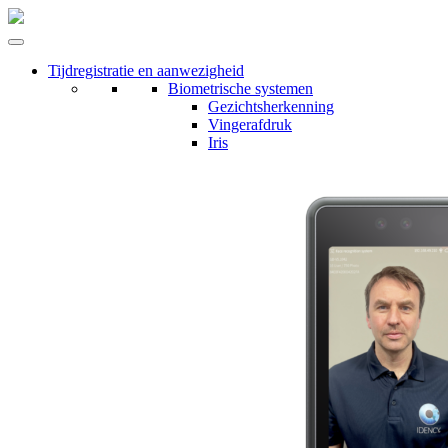
Tijdregistratie en aanwezigheid
Biometrische systemen
Gezichtsherkenning
Vingerafdruk
Iris