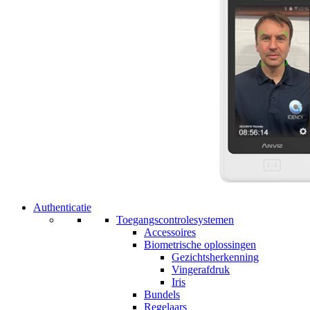
Authenticatie
Toegangscontrolesystemen
Accessoires
Biometrische oplossingen
Gezichtsherkenning
Vingerafdruk
Iris
Bundels
Regelaars