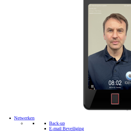
Netwerken
Back-up
E-mail Beveiliging