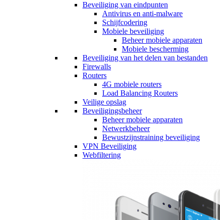
Beveiliging van eindpunten
Antivirus en anti-malware
Schijfcodering
Mobiele beveiliging
Beheer mobiele apparaten
Mobiele bescherming
Beveiliging van het delen van bestanden
Firewalls
Routers
4G mobiele routers
Load Balancing Routers
Veilige opslag
Beveiligingsbeheer
Beheer mobiele apparaten
Netwerkbeheer
Bewustzijnstraining beveiliging
VPN Beveiliging
Webfiltering