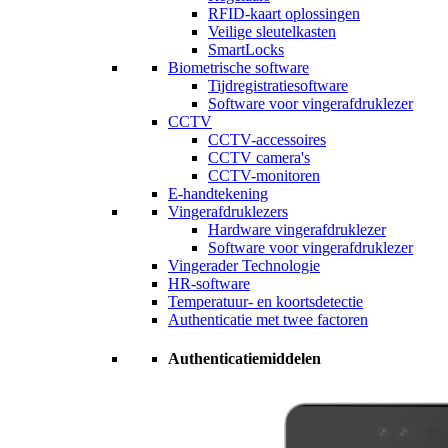
RFID-kaart oplossingen
Veilige sleutelkasten
SmartLocks
Biometrische software
Tijdregistratiesoftware
Software voor vingerafdruklezer
CCTV
CCTV-accessoires
CCTV camera's
CCTV-monitoren
E-handtekening
Vingerafdruklezers
Hardware vingerafdruklezer
Software voor vingerafdruklezer
Vingerader Technologie
HR-software
Temperatuur- en koortsdetectie
Authenticatie met twee factoren
Authenticatiemiddelen