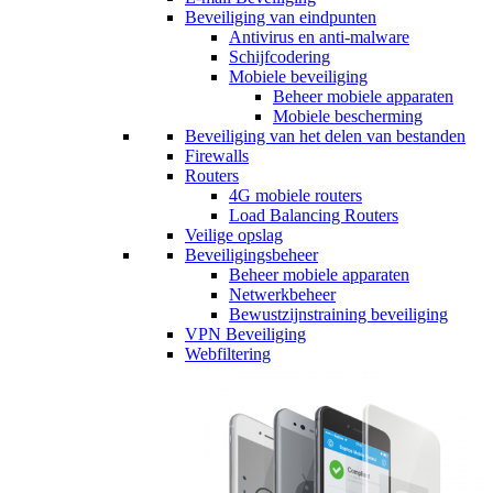
Beveiliging van eindpunten
Antivirus en anti-malware
Schijfcodering
Mobiele beveiliging
Beheer mobiele apparaten
Mobiele bescherming
Beveiliging van het delen van bestanden
Firewalls
Routers
4G mobiele routers
Load Balancing Routers
Veilige opslag
Beveiligingsbeheer
Beheer mobiele apparaten
Netwerkbeheer
Bewustzijnstraining beveiliging
VPN Beveiliging
Webfiltering