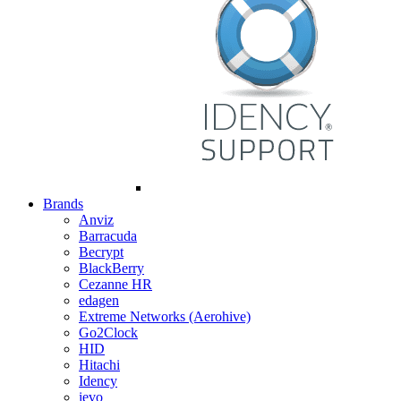
Brands
Anviz
Barracuda
Becrypt
BlackBerry
Cezanne HR
edagen
Extreme Networks (Aerohive)
Go2Clock
HID
Hitachi
Idency
ievo