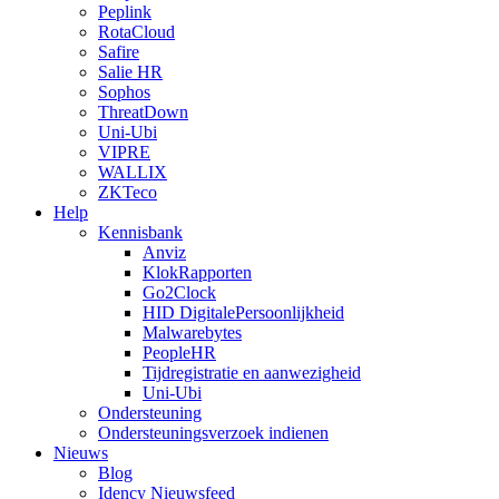
Peplink
RotaCloud
Safire
Salie HR
Sophos
ThreatDown
Uni-Ubi
VIPRE
WALLIX
ZKTeco
Help
Kennisbank
Anviz
KlokRapporten
Go2Clock
HID DigitalePersoonlijkheid
Malwarebytes
PeopleHR
Tijdregistratie en aanwezigheid
Uni-Ubi
Ondersteuning
Ondersteuningsverzoek indienen
Nieuws
Blog
Idency Nieuwsfeed