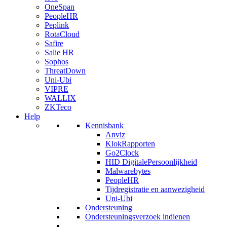
OneSpan
PeopleHR
Peplink
RotaCloud
Safire
Salie HR
Sophos
ThreatDown
Uni-Ubi
VIPRE
WALLIX
ZKTeco
Help
Kennisbank
Anviz
KlokRapporten
Go2Clock
HID DigitalePersoonlijkheid
Malwarebytes
PeopleHR
Tijdregistratie en aanwezigheid
Uni-Ubi
Ondersteuning
Ondersteuningsverzoek indienen