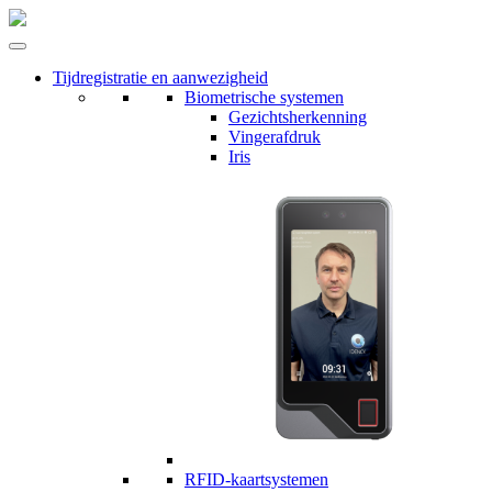
Tijdregistratie en aanwezigheid
Biometrische systemen
Gezichtsherkenning
Vingerafdruk
Iris
RFID-kaartsystemen