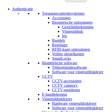
Authenticatie
Toegangscontrolesystemen
Accessoires
Biometrische oplossingen
Gezichtsherkenning
Vingerafdruk
Iris
Bundels
Regelaars
RFID-kaart oplossingen
Veilige sleutelkasten
SmartLocks
Biometrische software
Tijdregistratiesoftware
Software voor vingerafdruklezer
CCTV
CCTV-accessoires
CCTV camera's
CCTV-monitoren
E-handtekening
Vingerafdruklezers
Hardware vingerafdruklezer
Software voor vingerafdruklezer