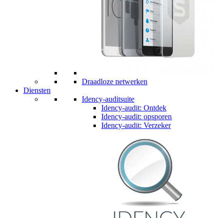
Draadloze netwerken
Diensten
Idency-auditsuite
Idency-audit: Ontdek
Idency-audit: opsporen
Idency-audit: Verzeker