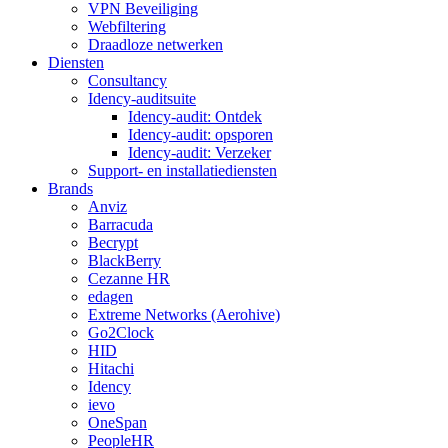
VPN Beveiliging
Webfiltering
Draadloze netwerken
Diensten
Consultancy
Idency-auditsuite
Idency-audit: Ontdek
Idency-audit: opsporen
Idency-audit: Verzeker
Support- en installatiediensten
Brands
Anviz
Barracuda
Becrypt
BlackBerry
Cezanne HR
edagen
Extreme Networks (Aerohive)
Go2Clock
HID
Hitachi
Idency
ievo
OneSpan
PeopleHR