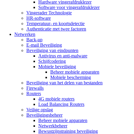
Hardware vingerafdruklezer
Software voor vingerafdruklezer
Vingerader Technologie
HR-software
Temperatuur- en koortsdetectie
Authenticatie met twee factoren
Netwerken
Back-up
E-mail Beveiliging
Beveiliging van eindpunten
Antivirus en anti-malware
Schijfcodering
Mobiele beveiliging
Beheer mobiele apparaten
Mobiele bescherming
Beveiliging van het delen van bestanden
Firewalls
Routers
4G mobiele routers
Load Balancing Routers
Veilige opslag
Beveiligingsbeheer
Beheer mobiele apparaten
Netwerkbeheer
Bewustzijnstraining beveiliging