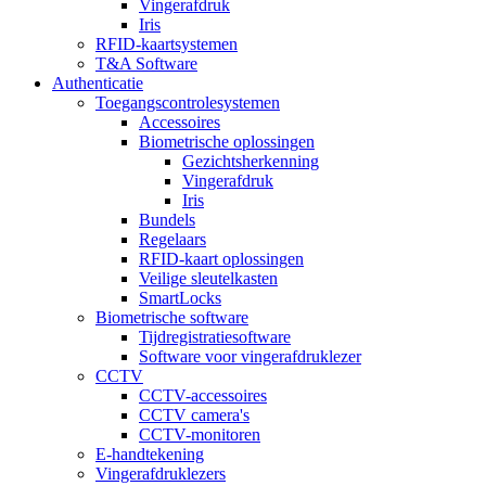
Vingerafdruk
Iris
RFID-kaartsystemen
T&A Software
Authenticatie
Toegangscontrolesystemen
Accessoires
Biometrische oplossingen
Gezichtsherkenning
Vingerafdruk
Iris
Bundels
Regelaars
RFID-kaart oplossingen
Veilige sleutelkasten
SmartLocks
Biometrische software
Tijdregistratiesoftware
Software voor vingerafdruklezer
CCTV
CCTV-accessoires
CCTV camera's
CCTV-monitoren
E-handtekening
Vingerafdruklezers