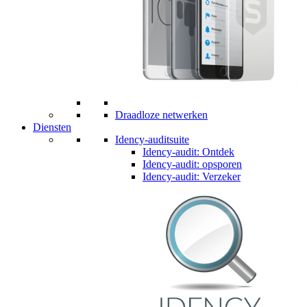
Draadloze netwerken
Diensten
Idency-auditsuite
Idency-audit: Ontdek
Idency-audit: opsporen
Idency-audit: Verzeker