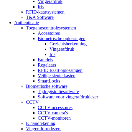
Vingerafdruk
Iris
RFID-kaartsystemen
T&A Software
Authenticatie
Toegangscontrolesystemen
Accessoires
Biometrische oplossingen
Gezichtsherkenning
Vingerafdruk
Iris
Bundels
Regelaars
RFID-kaart oplossingen
Veilige sleutelkasten
SmartLocks
Biometrische software
Tijdregistratiesoftware
Software voor vingerafdruklezer
CCTV
CCTV-accessoires
CCTV camera's
CCTV-monitoren
E-handtekening
Vingerafdruklezers