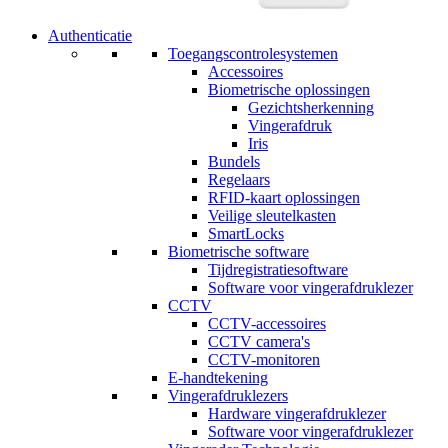
Authenticatie
Toegangscontrolesystemen
Accessoires
Biometrische oplossingen
Gezichtsherkenning
Vingerafdruk
Iris
Bundels
Regelaars
RFID-kaart oplossingen
Veilige sleutelkasten
SmartLocks
Biometrische software
Tijdregistratiesoftware
Software voor vingerafdruklezer
CCTV
CCTV-accessoires
CCTV camera's
CCTV-monitoren
E-handtekening
Vingerafdruklezers
Hardware vingerafdruklezer
Software voor vingerafdruklezer