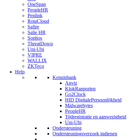
OneSpan
PeopleHR
Peplink
RotaCloud
Safire
Salie HR
Sophos
ThreatDown
Uni-Ubi
VIPRE
WALLIX
ZKTeco
Help
Kennisbank
Anviz
KlokRapporten
Go2Clock
HID DigitalePersoonlijkheid
Malwarebytes
PeopleHR
Tijdregistratie en aanwezigheid
Uni-Ubi
Ondersteuning
Ondersteuningsverzoek indienen