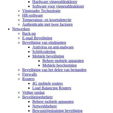
Hardware vingerafdruklezer
Software voor vingerafdruklezer
Vingerader Technologie
HR-software
Temperatuur- en koortsdetectie
Authenticatie met twee factoren
Netwerken
Back-up
E-mail Beveiliging
Beveiliging van eindpunten
Antivirus en anti-malware
Schijfcodering
Mobiele beveiliging
Beheer mobiele apparaten
Mobiele bescherming
Beveiliging van het delen van bestanden
Firewalls
Routers
4G mobiele routers
Load Balancing Routers
Veilige opslag
Beveiligingsbeheer
Beheer mobiele apparaten
Netwerkbeheer
Bewustzijnstraining beveiliging