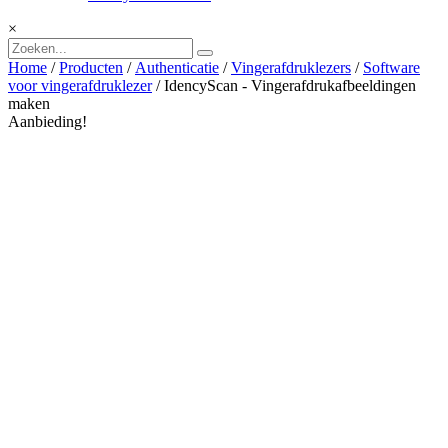
×
Home
/
Producten
/
Authenticatie
/
Vingerafdruklezers
/
Software
voor vingerafdruklezer
/ IdencyScan - Vingerafdrukafbeeldingen
maken
Aanbieding!