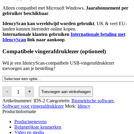
Alleen compatibel met Microsoft Windows.
Jaarabonnement per
gebruiker beschikbaar
.
IdencyScan kan wereldwijd worden gebruikt
. UK & veel EU-
landen kunnen hieronder online kopen.
Internationale klanten gebruiken
Internationale betaling met
IdencyScan
link naar aankoop
.
Compatibele vingerafdruklezer (optioneel)
Wil je een IdencyScan-compatibele USB-vingerafdruklezer
toevoegen aan je bestelling?
IdencyScan
-
+
Toevoegen aan winkelwagen
-
Take
Artikelnummer:
IDS-2
Categorieën:
Biometrische software
,
Fingerprint
Software voor vingerafdruklezer
Merk:
Idency
Images
Productinformatie
aantal
Productgegevens
Belangrijkste kenmerken
Video en media