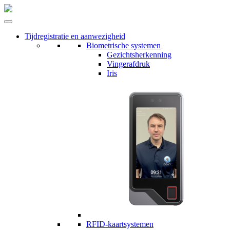
Tijdregistratie en aanwezigheid
Biometrische systemen
Gezichtsherkenning
Vingerafdruk
Iris
RFID-kaartsystemen