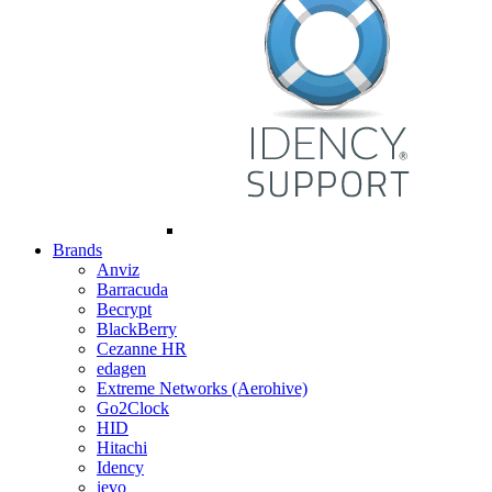
Brands
Anviz
Barracuda
Becrypt
BlackBerry
Cezanne HR
edagen
Extreme Networks (Aerohive)
Go2Clock
HID
Hitachi
Idency
ievo