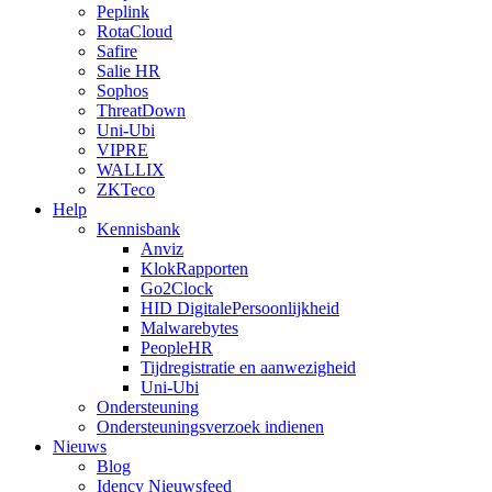
Peplink
RotaCloud
Safire
Salie HR
Sophos
ThreatDown
Uni-Ubi
VIPRE
WALLIX
ZKTeco
Help
Kennisbank
Anviz
KlokRapporten
Go2Clock
HID DigitalePersoonlijkheid
Malwarebytes
PeopleHR
Tijdregistratie en aanwezigheid
Uni-Ubi
Ondersteuning
Ondersteuningsverzoek indienen
Nieuws
Blog
Idency Nieuwsfeed