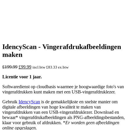
IdencyScan - Vingerafdrukafbeeldingen
maken
Oorspronkelijke
Huidige
£
199.99
£
99.99
incl.btw
£
83.33
ex.btw
prijs
prijs
Licentie voor 1 jaar.
was:
is:
£199.99.
£99.99.
Softwaredienst op cloudbasis waarmee je hoogwaardige foto's van
vingerafdrukken kunt maken met een USB-vingerafdruklezer.
Gebruik
IdencyScan
is de gemakkelijkste en snelste manier om
digitale afbeeldingen van hoge kwaliteit te maken van
vingerafdrukken van een USB-vingerafdruklezer. Download en
bewaar* vingerafdrukafbeeldingen als PNG-afbeeldingsbestanden,
klaar voor gebruik of afdrukken. *
Er worden geen afbeeldingen
online opgeslagen.