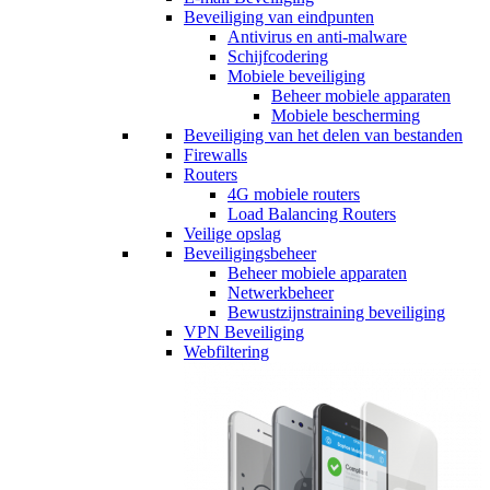
Beveiliging van eindpunten
Antivirus en anti-malware
Schijfcodering
Mobiele beveiliging
Beheer mobiele apparaten
Mobiele bescherming
Beveiliging van het delen van bestanden
Firewalls
Routers
4G mobiele routers
Load Balancing Routers
Veilige opslag
Beveiligingsbeheer
Beheer mobiele apparaten
Netwerkbeheer
Bewustzijnstraining beveiliging
VPN Beveiliging
Webfiltering