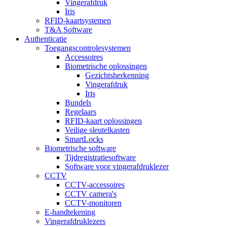
Vingerafdruk
Iris
RFID-kaartsystemen
T&A Software
Authenticatie
Toegangscontrolesystemen
Accessoires
Biometrische oplossingen
Gezichtsherkenning
Vingerafdruk
Iris
Bundels
Regelaars
RFID-kaart oplossingen
Veilige sleutelkasten
SmartLocks
Biometrische software
Tijdregistratiesoftware
Software voor vingerafdruklezer
CCTV
CCTV-accessoires
CCTV camera's
CCTV-monitoren
E-handtekening
Vingerafdruklezers