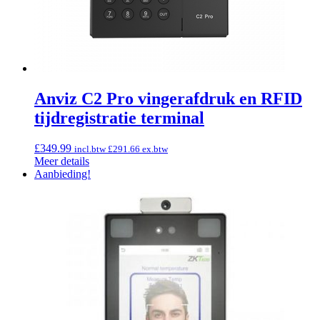
Anviz C2 Pro vingerafdruk en RFID
tijdregistratie terminal
£
349.99
incl.btw
£
291.66
ex.btw
Meer details
Aanbieding!