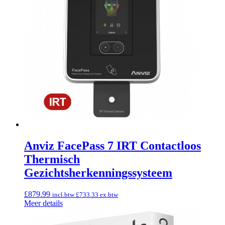
Anviz FacePass 7 IRT Contactloos
Thermisch
Gezichtsherkenningssysteem
£
879.99
incl.btw
£
733.33
ex.btw
Meer details