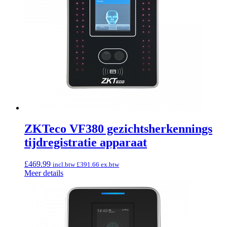
ZKTeco VF380 gezichtsherkennings
tijdregistratie apparaat
£
469.99
incl.btw
£
391.66
ex.btw
Meer details