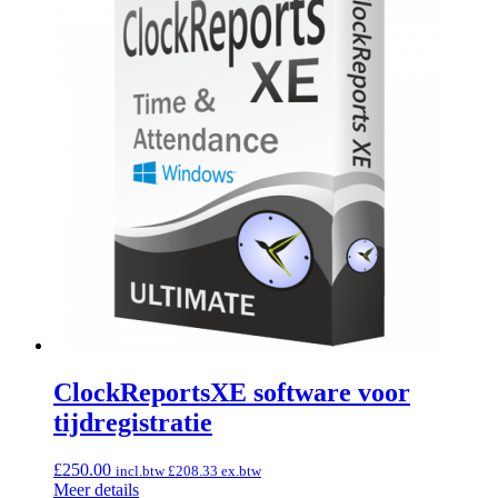
ClockReportsXE software voor
tijdregistratie
£
250.00
incl.btw
£
208.33
ex.btw
Meer details