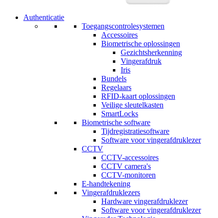
Authenticatie
Toegangscontrolesystemen
Accessoires
Biometrische oplossingen
Gezichtsherkenning
Vingerafdruk
Iris
Bundels
Regelaars
RFID-kaart oplossingen
Veilige sleutelkasten
SmartLocks
Biometrische software
Tijdregistratiesoftware
Software voor vingerafdruklezer
CCTV
CCTV-accessoires
CCTV camera's
CCTV-monitoren
E-handtekening
Vingerafdruklezers
Hardware vingerafdruklezer
Software voor vingerafdruklezer