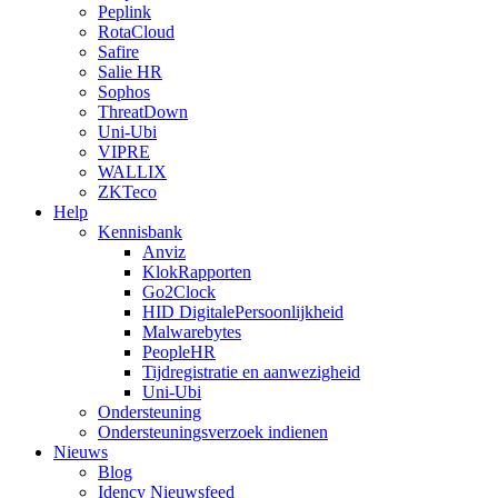
Peplink
RotaCloud
Safire
Salie HR
Sophos
ThreatDown
Uni-Ubi
VIPRE
WALLIX
ZKTeco
Help
Kennisbank
Anviz
KlokRapporten
Go2Clock
HID DigitalePersoonlijkheid
Malwarebytes
PeopleHR
Tijdregistratie en aanwezigheid
Uni-Ubi
Ondersteuning
Ondersteuningsverzoek indienen
Nieuws
Blog
Idency Nieuwsfeed