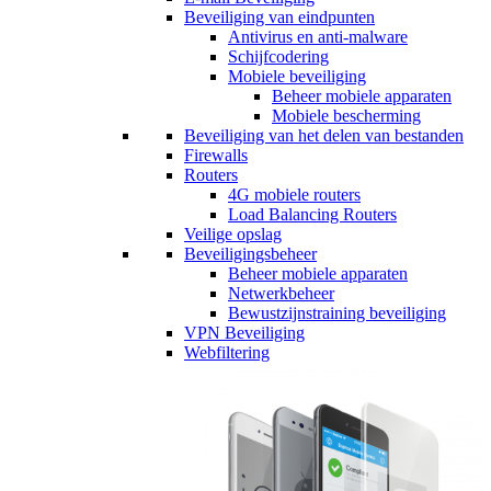
Beveiliging van eindpunten
Antivirus en anti-malware
Schijfcodering
Mobiele beveiliging
Beheer mobiele apparaten
Mobiele bescherming
Beveiliging van het delen van bestanden
Firewalls
Routers
4G mobiele routers
Load Balancing Routers
Veilige opslag
Beveiligingsbeheer
Beheer mobiele apparaten
Netwerkbeheer
Bewustzijnstraining beveiliging
VPN Beveiliging
Webfiltering