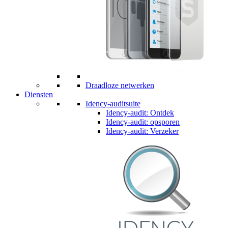
Draadloze netwerken
Diensten
Idency-auditsuite
Idency-audit: Ontdek
Idency-audit: opsporen
Idency-audit: Verzeker