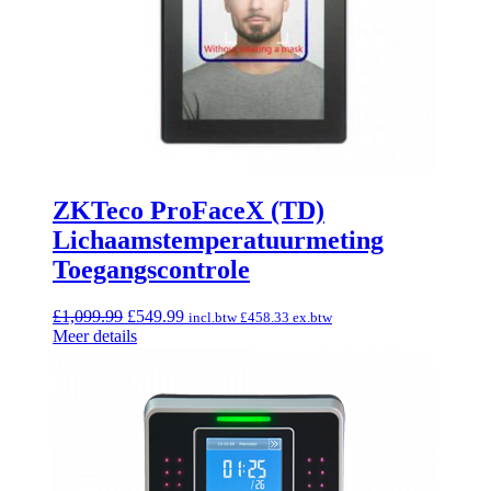
ZKTeco ProFaceX (TD)
Lichaamstemperatuurmeting
Toegangscontrole
Oorspronkelijke
Huidige
£
1,099.99
£
549.99
incl.btw
£
458.33
ex.btw
prijs
prijs
Meer details
was:
is:
£1,099.99.
£549.99.