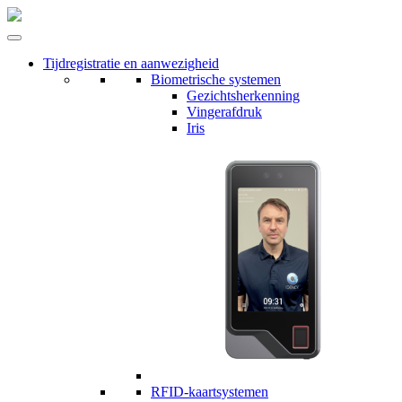
Tijdregistratie en aanwezigheid
Biometrische systemen
Gezichtsherkenning
Vingerafdruk
Iris
RFID-kaartsystemen