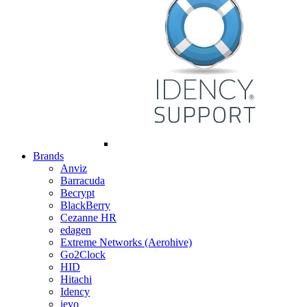
Brands
Anviz
Barracuda
Becrypt
BlackBerry
Cezanne HR
edagen
Extreme Networks (Aerohive)
Go2Clock
HID
Hitachi
Idency
ievo