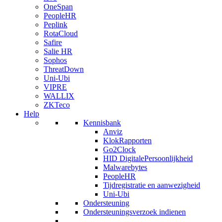
OneSpan
PeopleHR
Peplink
RotaCloud
Safire
Salie HR
Sophos
ThreatDown
Uni-Ubi
VIPRE
WALLIX
ZKTeco
Help
Kennisbank
Anviz
KlokRapporten
Go2Clock
HID DigitalePersoonlijkheid
Malwarebytes
PeopleHR
Tijdregistratie en aanwezigheid
Uni-Ubi
Ondersteuning
Ondersteuningsverzoek indienen