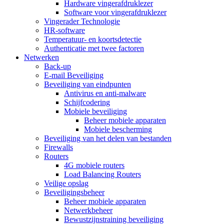
Hardware vingerafdruklezer
Software voor vingerafdruklezer
Vingerader Technologie
HR-software
Temperatuur- en koortsdetectie
Authenticatie met twee factoren
Netwerken
Back-up
E-mail Beveiliging
Beveiliging van eindpunten
Antivirus en anti-malware
Schijfcodering
Mobiele beveiliging
Beheer mobiele apparaten
Mobiele bescherming
Beveiliging van het delen van bestanden
Firewalls
Routers
4G mobiele routers
Load Balancing Routers
Veilige opslag
Beveiligingsbeheer
Beheer mobiele apparaten
Netwerkbeheer
Bewustzijnstraining beveiliging