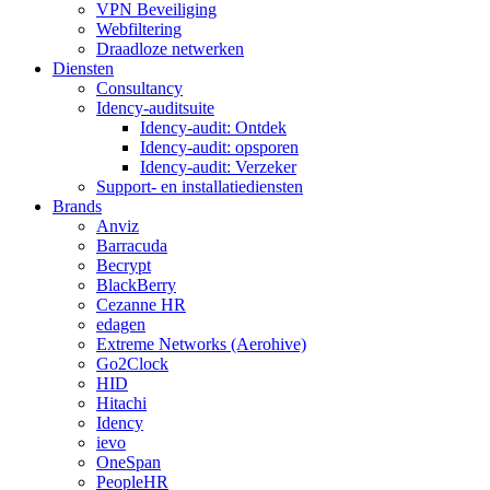
VPN Beveiliging
Webfiltering
Draadloze netwerken
Diensten
Consultancy
Idency-auditsuite
Idency-audit: Ontdek
Idency-audit: opsporen
Idency-audit: Verzeker
Support- en installatiediensten
Brands
Anviz
Barracuda
Becrypt
BlackBerry
Cezanne HR
edagen
Extreme Networks (Aerohive)
Go2Clock
HID
Hitachi
Idency
ievo
OneSpan
PeopleHR