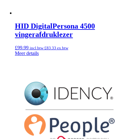
HID DigitalPersona 4500
vingerafdruklezer
£
99.99
incl.btw
£
83.33
ex.btw
Meer details