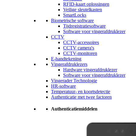
RFID-kaart oplossingen
Veilige sleutelkasten
SmartLocks
Biometrische software
Tijdregistratiesoftware
Software voor vingerafdruklezer
CCTV
CCTV-accessoires
CCTV camera's
CCTV-monitoren
E-handtekening
Vingerafdruklezers
Hardware vingerafdruklezer
Software voor vingerafdruklezer
Vingerader Technologie
HR-software
Temperatuur- en koortsdetectie
Authenticatie met twee factoren
Authenticatiemiddelen