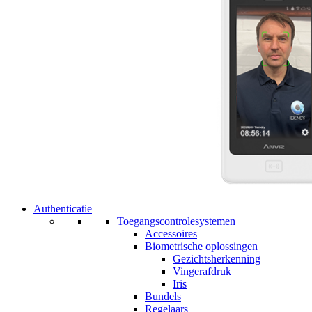
Authenticatie
Toegangscontrolesystemen
Accessoires
Biometrische oplossingen
Gezichtsherkenning
Vingerafdruk
Iris
Bundels
Regelaars