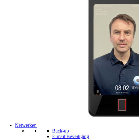
Netwerken
Back-up
E-mail Beveiliging