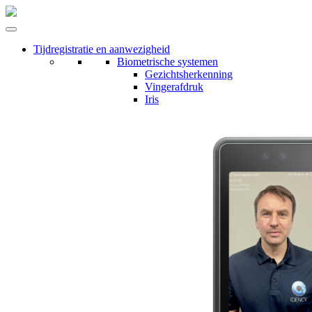
Tijdregistratie en aanwezigheid
Biometrische systemen
Gezichtsherkenning
Vingerafdruk
Iris