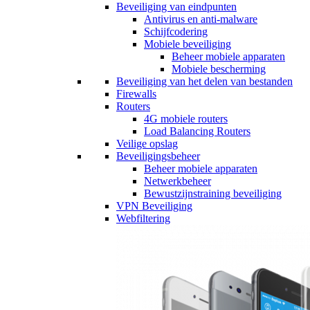
Beveiliging van eindpunten
Antivirus en anti-malware
Schijfcodering
Mobiele beveiliging
Beheer mobiele apparaten
Mobiele bescherming
Beveiliging van het delen van bestanden
Firewalls
Routers
4G mobiele routers
Load Balancing Routers
Veilige opslag
Beveiligingsbeheer
Beheer mobiele apparaten
Netwerkbeheer
Bewustzijnstraining beveiliging
VPN Beveiliging
Webfiltering