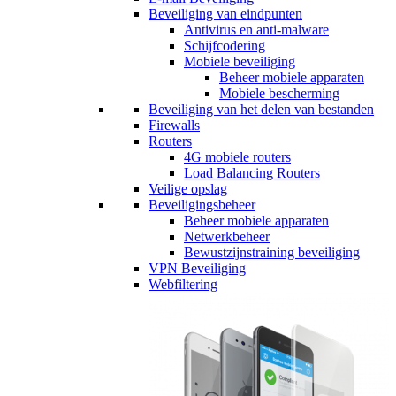
Beveiliging van eindpunten
Antivirus en anti-malware
Schijfcodering
Mobiele beveiliging
Beheer mobiele apparaten
Mobiele bescherming
Beveiliging van het delen van bestanden
Firewalls
Routers
4G mobiele routers
Load Balancing Routers
Veilige opslag
Beveiligingsbeheer
Beheer mobiele apparaten
Netwerkbeheer
Bewustzijnstraining beveiliging
VPN Beveiliging
Webfiltering