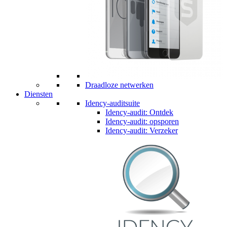
Draadloze netwerken
Diensten
Idency-auditsuite
Idency-audit: Ontdek
Idency-audit: opsporen
Idency-audit: Verzeker