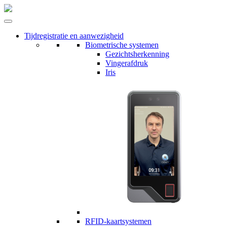
Tijdregistratie en aanwezigheid
Biometrische systemen
Gezichtsherkenning
Vingerafdruk
Iris
RFID-kaartsystemen