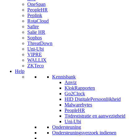
OneSpan
PeopleHR
Peplink
RotaCloud
Safire
Salie HR
Sophos
ThreatDown
Uni-Ubi
VIPRE
WALLIX
ZKTeco
Help
Kennisbank
Anviz
KlokRapporten
Go2Clock
HID DigitalePersoonlijkheid
Malwarebytes
PeopleHR
Tijdregistratie en aanwezigheid
Uni-Ubi
Ondersteuning
Ondersteuningsverzoek indienen