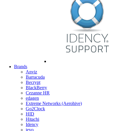
Brands
Anviz
Barracuda
Becrypt
BlackBerry
Cezanne HR
edagen
Extreme Networks (Aerohive)
Go2Clock
HID
Hitachi
Idency
ievo