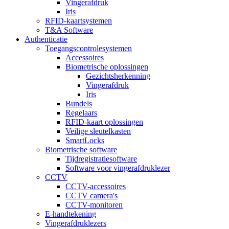
Vingerafdruk
Iris
RFID-kaartsystemen
T&A Software
Authenticatie
Toegangscontrolesystemen
Accessoires
Biometrische oplossingen
Gezichtsherkenning
Vingerafdruk
Iris
Bundels
Regelaars
RFID-kaart oplossingen
Veilige sleutelkasten
SmartLocks
Biometrische software
Tijdregistratiesoftware
Software voor vingerafdruklezer
CCTV
CCTV-accessoires
CCTV camera's
CCTV-monitoren
E-handtekening
Vingerafdruklezers