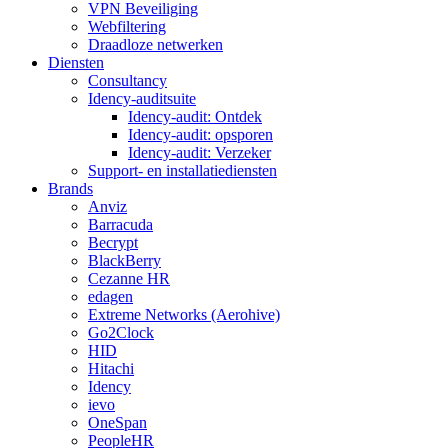
VPN Beveiliging
Webfiltering
Draadloze netwerken
Diensten
Consultancy
Idency-auditsuite
Idency-audit: Ontdek
Idency-audit: opsporen
Idency-audit: Verzeker
Support- en installatiediensten
Brands
Anviz
Barracuda
Becrypt
BlackBerry
Cezanne HR
edagen
Extreme Networks (Aerohive)
Go2Clock
HID
Hitachi
Idency
ievo
OneSpan
PeopleHR