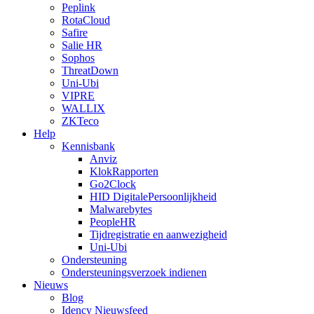
Peplink
RotaCloud
Safire
Salie HR
Sophos
ThreatDown
Uni-Ubi
VIPRE
WALLIX
ZKTeco
Help
Kennisbank
Anviz
KlokRapporten
Go2Clock
HID DigitalePersoonlijkheid
Malwarebytes
PeopleHR
Tijdregistratie en aanwezigheid
Uni-Ubi
Ondersteuning
Ondersteuningsverzoek indienen
Nieuws
Blog
Idency Nieuwsfeed