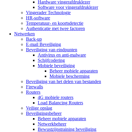
Hardware vingerafdruklezer
Software voor vingerafdruklezer
Vingerader Technologie
HR-software
Temperatuur- en koortsdetectie
Authenticatie met twee factoren
Netwerken
Back-up
E-mail Beveiliging
Beveiliging van eindpunten
Antivirus en anti-malware
Schijfcodering
Mobiele beveiliging
Beheer mobiele apparaten
Mobiele bescherming
Beveiliging van het delen van bestanden
Firewalls
Routers
4G mobiele routers
Load Balancing Routers
Veilige opslag
Beveiligingsbeheer
Beheer mobiele apparaten
Netwerkbeheer
Bewustzijnstraining beveiliging