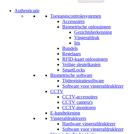
Authenticatie
Toegangscontrolesystemen
Accessoires
Biometrische oplossingen
Gezichtsherkenning
Vingerafdruk
Iris
Bundels
Regelaars
RFID-kaart oplossingen
Veilige sleutelkasten
SmartLocks
Biometrische software
Tijdregistratiesoftware
Software voor vingerafdruklezer
CCTV
CCTV-accessoires
CCTV camera's
CCTV-monitoren
E-handtekening
Vingerafdruklezers
Hardware vingerafdruklezer
Software voor vingerafdruklezer