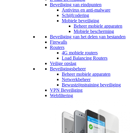
Beveiliging van eindpunten
Antivirus en anti-malware
Schijfcodering
Mobiele beveiliging
Beheer mobiele apparaten
Mobiele bescherming
Beveiliging van het delen van bestanden
Firewalls
Routers
4G mobiele routers
Load Balancing Routers
Veilige opslag
Beveiligingsbeheer
Beheer mobiele apparaten
Netwerkbeheer
Bewustzijnstraining beveiliging
VPN Beveiliging
Webfiltering