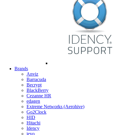
Brands
Anviz
Barracuda
Becrypt
BlackBerry
Cezanne HR
edagen
Extreme Networks (Aerohive)
Go2Clock
HID
Hitachi
Idency
ievo