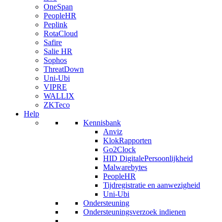
OneSpan
PeopleHR
Peplink
RotaCloud
Safire
Salie HR
Sophos
ThreatDown
Uni-Ubi
VIPRE
WALLIX
ZKTeco
Help
Kennisbank
Anviz
KlokRapporten
Go2Clock
HID DigitalePersoonlijkheid
Malwarebytes
PeopleHR
Tijdregistratie en aanwezigheid
Uni-Ubi
Ondersteuning
Ondersteuningsverzoek indienen