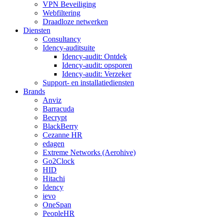
VPN Beveiliging
Webfiltering
Draadloze netwerken
Diensten
Consultancy
Idency-auditsuite
Idency-audit: Ontdek
Idency-audit: opsporen
Idency-audit: Verzeker
Support- en installatiediensten
Brands
Anviz
Barracuda
Becrypt
BlackBerry
Cezanne HR
edagen
Extreme Networks (Aerohive)
Go2Clock
HID
Hitachi
Idency
ievo
OneSpan
PeopleHR