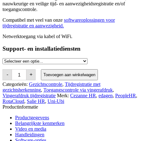
nauwkeurige en veilige tijd- en aanwezigheidsregistratie en/of
toegangscontrole.
Compatibel met veel van onze
softwareoplossingen voor
tijdregistratie en aanwezigheid.
Netwerktoegang via kabel of WiFi.
Support- en installatiediensten
Uni-
-
+
Toevoegen aan winkelwagen
Ubi
UFace
Categorieën:
Gezichtscontrole
,
Tijdregistratie met
8
gezichtsherkenning
,
Toegangscontrole via vingerafdruk
,
Pro
Vingerafdruk tijdregistratie
Merk:
Cezanne HR
,
edagen
,
PeopleHR
,
FP
RotaCloud
,
Salie HR
,
Uni-Ubi
Fingerprint
&
Productinformatie
Facial
Recognition
Productgegevens
Terminal
Belangrijkste kenmerken
aantal
Video en media
Handleidingen
Software-opties