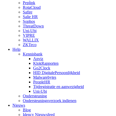
Peplink
RotaCloud
Safire
Salie HR
Sophos
ThreatDown
Uni-Ubi
VIPRE
WALLIX
ZKTeco
Help
Kennisbank
Anviz
KlokRapporten
Go2Clock
HID DigitalePersoonlijkheid
Malwarebytes
PeopleHR
Tijdregistratie en aanwezigheid
Uni-Ubi
Ondersteuning
Ondersteuningsverzoek indienen
Nieuws
Blog
Idency Nieuwsfeed