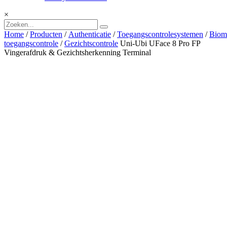
×
Home
/
Producten
/
Authenticatie
/
Toegangscontrolesystemen
/
Biome
toegangscontrole
/
Gezichtscontrole
Uni-Ubi UFace 8 Pro FP
Vingerafdruk & Gezichtsherkenning Terminal