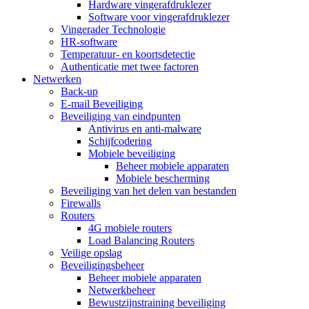
Hardware vingerafdruklezer
Software voor vingerafdruklezer
Vingerader Technologie
HR-software
Temperatuur- en koortsdetectie
Authenticatie met twee factoren
Netwerken
Back-up
E-mail Beveiliging
Beveiliging van eindpunten
Antivirus en anti-malware
Schijfcodering
Mobiele beveiliging
Beheer mobiele apparaten
Mobiele bescherming
Beveiliging van het delen van bestanden
Firewalls
Routers
4G mobiele routers
Load Balancing Routers
Veilige opslag
Beveiligingsbeheer
Beheer mobiele apparaten
Netwerkbeheer
Bewustzijnstraining beveiliging