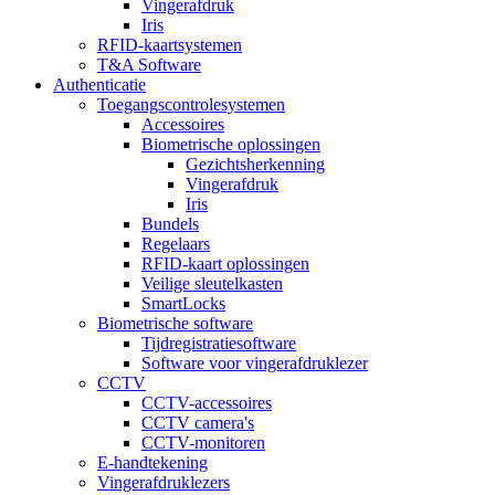
Vingerafdruk
Iris
RFID-kaartsystemen
T&A Software
Authenticatie
Toegangscontrolesystemen
Accessoires
Biometrische oplossingen
Gezichtsherkenning
Vingerafdruk
Iris
Bundels
Regelaars
RFID-kaart oplossingen
Veilige sleutelkasten
SmartLocks
Biometrische software
Tijdregistratiesoftware
Software voor vingerafdruklezer
CCTV
CCTV-accessoires
CCTV camera's
CCTV-monitoren
E-handtekening
Vingerafdruklezers