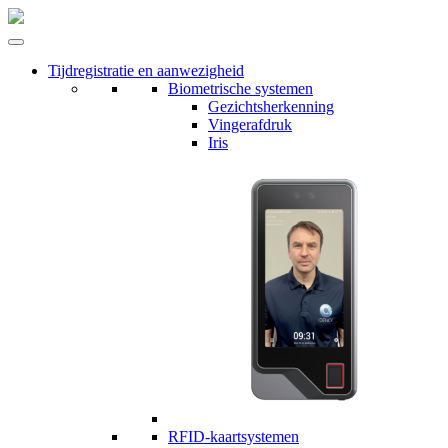
Tijdregistratie en aanwezigheid
Biometrische systemen
Gezichtsherkenning
Vingerafdruk
Iris
RFID-kaartsystemen