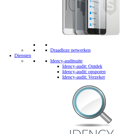
Draadloze netwerken
Diensten
Idency-auditsuite
Idency-audit: Ontdek
Idency-audit: opsporen
Idency-audit: Verzeker