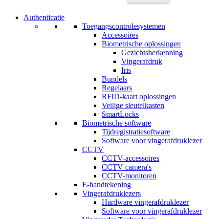
Authenticatie
Toegangscontrolesystemen
Accessoires
Biometrische oplossingen
Gezichtsherkenning
Vingerafdruk
Iris
Bundels
Regelaars
RFID-kaart oplossingen
Veilige sleutelkasten
SmartLocks
Biometrische software
Tijdregistratiesoftware
Software voor vingerafdruklezer
CCTV
CCTV-accessoires
CCTV camera's
CCTV-monitoren
E-handtekening
Vingerafdruklezers
Hardware vingerafdruklezer
Software voor vingerafdruklezer