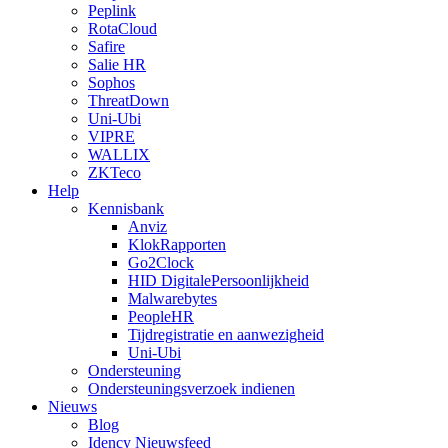
Peplink
RotaCloud
Safire
Salie HR
Sophos
ThreatDown
Uni-Ubi
VIPRE
WALLIX
ZKTeco
Help
Kennisbank
Anviz
KlokRapporten
Go2Clock
HID DigitalePersoonlijkheid
Malwarebytes
PeopleHR
Tijdregistratie en aanwezigheid
Uni-Ubi
Ondersteuning
Ondersteuningsverzoek indienen
Nieuws
Blog
Idency Nieuwsfeed