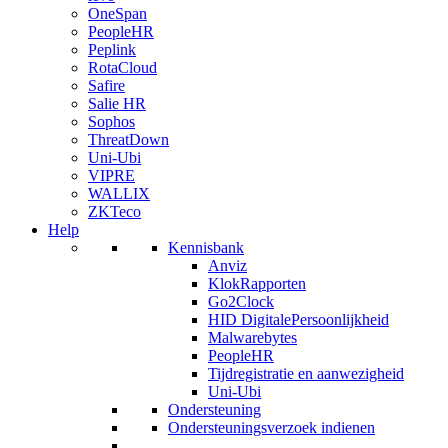
OneSpan
PeopleHR
Peplink
RotaCloud
Safire
Salie HR
Sophos
ThreatDown
Uni-Ubi
VIPRE
WALLIX
ZKTeco
Help
Kennisbank
Anviz
KlokRapporten
Go2Clock
HID DigitalePersoonlijkheid
Malwarebytes
PeopleHR
Tijdregistratie en aanwezigheid
Uni-Ubi
Ondersteuning
Ondersteuningsverzoek indienen