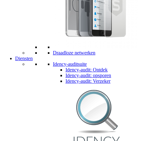
Draadloze netwerken
Diensten
Idency-auditsuite
Idency-audit: Ontdek
Idency-audit: opsporen
Idency-audit: Verzeker