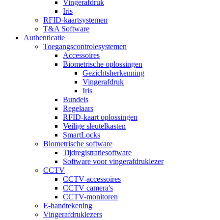
Vingerafdruk
Iris
RFID-kaartsystemen
T&A Software
Authenticatie
Toegangscontrolesystemen
Accessoires
Biometrische oplossingen
Gezichtsherkenning
Vingerafdruk
Iris
Bundels
Regelaars
RFID-kaart oplossingen
Veilige sleutelkasten
SmartLocks
Biometrische software
Tijdregistratiesoftware
Software voor vingerafdruklezer
CCTV
CCTV-accessoires
CCTV camera's
CCTV-monitoren
E-handtekening
Vingerafdruklezers