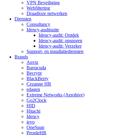
VPN Beveiliging
Webfiltering
Draadloze netwerken
Diensten
Consultancy
Idency-auditsuite
Idency-audit: Ontdek
Idency-audit: opsporen
Idency-audit: Verzeker
Support- en installatiediensten
Brands
Anviz
Barracuda
Becrypt
BlackBerry
Cezanne HR
edagen
Extreme Networks (Aerohive)
Go2Clock
HID
Hitachi
Idency
ievo
OneSpan
PeopleHR