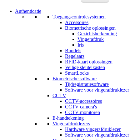
Authenticatie
Toegangscontrolesystemen
Accessoires
Biometrische oplossingen
Gezichtsherkenning
Vingerafdruk
Iris
Bundels
Regelaars
RFID-kaart oplossingen
Veilige sleutelkasten
SmartLocks
Biometrische software
Tijdregistratiesoftware
Software voor vingerafdruklezer
CCTV
CCTV-accessoires
CCTV camera's
CCTV-monitoren
E-handtekening
Vingerafdruklezers
Hardware vingerafdruklezer
Software voor vingerafdruklezer