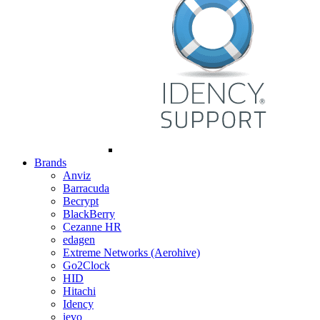
Brands
Anviz
Barracuda
Becrypt
BlackBerry
Cezanne HR
edagen
Extreme Networks (Aerohive)
Go2Clock
HID
Hitachi
Idency
ievo