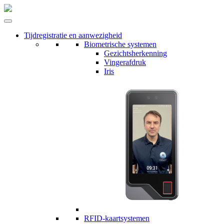
Tijdregistratie en aanwezigheid
Biometrische systemen
Gezichtsherkenning
Vingerafdruk
Iris
RFID-kaartsystemen