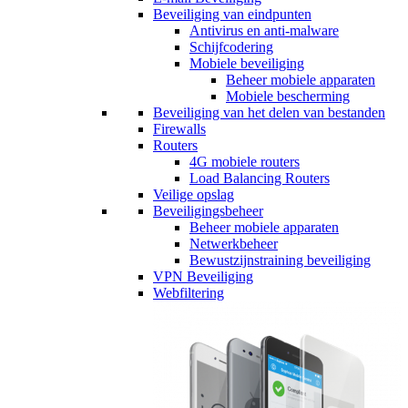
Beveiliging van eindpunten
Antivirus en anti-malware
Schijfcodering
Mobiele beveiliging
Beheer mobiele apparaten
Mobiele bescherming
Beveiliging van het delen van bestanden
Firewalls
Routers
4G mobiele routers
Load Balancing Routers
Veilige opslag
Beveiligingsbeheer
Beheer mobiele apparaten
Netwerkbeheer
Bewustzijnstraining beveiliging
VPN Beveiliging
Webfiltering