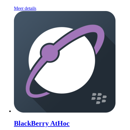
Meer details
BlackBerry AtHoc