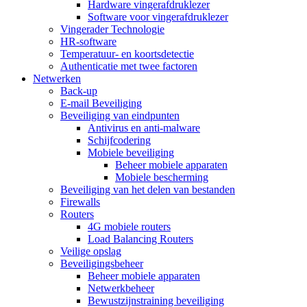
Hardware vingerafdruklezer
Software voor vingerafdruklezer
Vingerader Technologie
HR-software
Temperatuur- en koortsdetectie
Authenticatie met twee factoren
Netwerken
Back-up
E-mail Beveiliging
Beveiliging van eindpunten
Antivirus en anti-malware
Schijfcodering
Mobiele beveiliging
Beheer mobiele apparaten
Mobiele bescherming
Beveiliging van het delen van bestanden
Firewalls
Routers
4G mobiele routers
Load Balancing Routers
Veilige opslag
Beveiligingsbeheer
Beheer mobiele apparaten
Netwerkbeheer
Bewustzijnstraining beveiliging