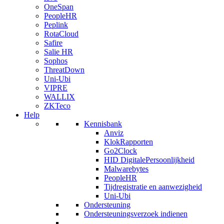
OneSpan
PeopleHR
Peplink
RotaCloud
Safire
Salie HR
Sophos
ThreatDown
Uni-Ubi
VIPRE
WALLIX
ZKTeco
Help
Kennisbank
Anviz
KlokRapporten
Go2Clock
HID DigitalePersoonlijkheid
Malwarebytes
PeopleHR
Tijdregistratie en aanwezigheid
Uni-Ubi
Ondersteuning
Ondersteuningsverzoek indienen