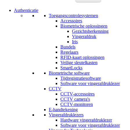
Authenticatie
Toegangscontrolesystemen
Accessoires
Biometrische oplossingen
Gezichtsherkenning
Vingerafdruk
Iris
Bundels
Regelaars
RFID-kaart oplossingen
Veilige sleutelkasten
SmartLocks
Biometrische software
Tijdregistratiesoftware
Software voor vingerafdruklezer
CCTV
CCTV-accessoires
CCTV camera's
CCTV-monitoren
E-handtekening
Vingerafdruklezers
Hardware vingerafdruklezer
Software voor vingerafdruklezer