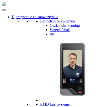
Tijdregistratie en aanwezigheid
Biometrische systemen
Gezichtsherkenning
Vingerafdruk
Iris
RFID-kaartsystemen