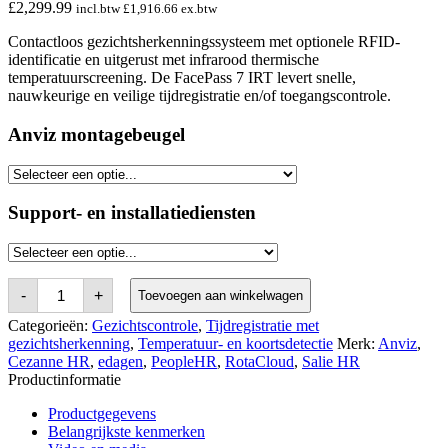
£
2,299.99
incl.btw
£
1,916.66
ex.btw
Contactloos gezichtsherkenningssysteem met optionele RFID-
identificatie en uitgerust met infrarood thermische
temperatuurscreening. De FacePass 7 IRT levert snelle,
nauwkeurige en veilige tijdregistratie en/of toegangscontrole.
Anviz montagebeugel
Support- en installatiediensten
Anviz
-
+
Toevoegen aan winkelwagen
FaceDeep
5
Categorieën:
Gezichtscontrole
,
Tijdregistratie met
IRT
gezichtsherkenning
,
Temperatuur- en koortsdetectie
Merk:
Anviz
,
Contactless
Cezanne HR
,
edagen
,
PeopleHR
,
RotaCloud
,
Salie HR
Thermal
Productinformatie
Facial
Recognition
System
Productgegevens
aantal
Belangrijkste kenmerken