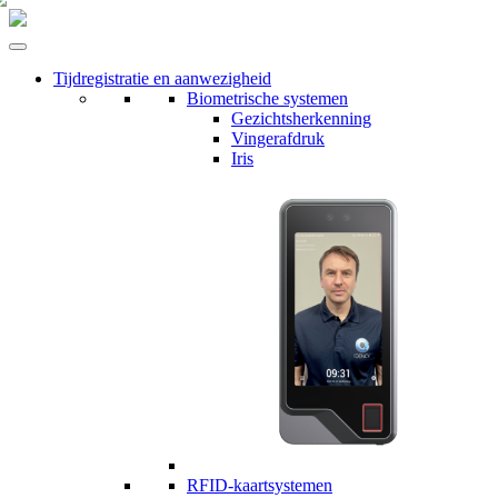
Tijdregistratie en aanwezigheid
Biometrische systemen
Gezichtsherkenning
Vingerafdruk
Iris
RFID-kaartsystemen