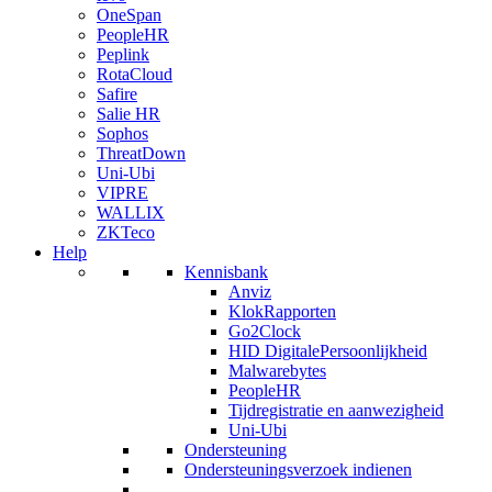
OneSpan
PeopleHR
Peplink
RotaCloud
Safire
Salie HR
Sophos
ThreatDown
Uni-Ubi
VIPRE
WALLIX
ZKTeco
Help
Kennisbank
Anviz
KlokRapporten
Go2Clock
HID DigitalePersoonlijkheid
Malwarebytes
PeopleHR
Tijdregistratie en aanwezigheid
Uni-Ubi
Ondersteuning
Ondersteuningsverzoek indienen