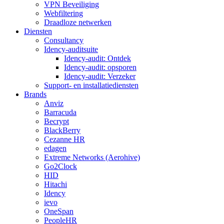
VPN Beveiliging
Webfiltering
Draadloze netwerken
Diensten
Consultancy
Idency-auditsuite
Idency-audit: Ontdek
Idency-audit: opsporen
Idency-audit: Verzeker
Support- en installatiediensten
Brands
Anviz
Barracuda
Becrypt
BlackBerry
Cezanne HR
edagen
Extreme Networks (Aerohive)
Go2Clock
HID
Hitachi
Idency
ievo
OneSpan
PeopleHR