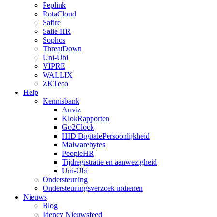
Peplink
RotaCloud
Safire
Salie HR
Sophos
ThreatDown
Uni-Ubi
VIPRE
WALLIX
ZKTeco
Help
Kennisbank
Anviz
KlokRapporten
Go2Clock
HID DigitalePersoonlijkheid
Malwarebytes
PeopleHR
Tijdregistratie en aanwezigheid
Uni-Ubi
Ondersteuning
Ondersteuningsverzoek indienen
Nieuws
Blog
Idency Nieuwsfeed