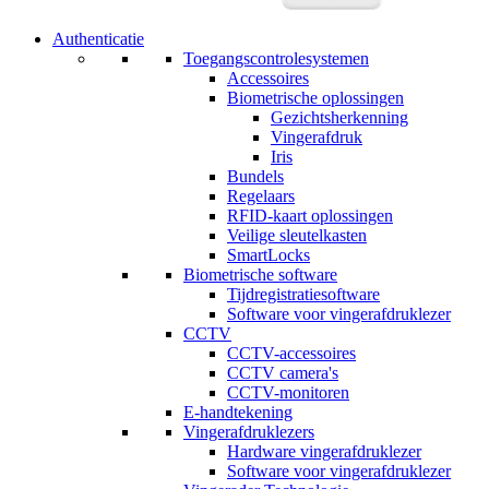
Authenticatie
Toegangscontrolesystemen
Accessoires
Biometrische oplossingen
Gezichtsherkenning
Vingerafdruk
Iris
Bundels
Regelaars
RFID-kaart oplossingen
Veilige sleutelkasten
SmartLocks
Biometrische software
Tijdregistratiesoftware
Software voor vingerafdruklezer
CCTV
CCTV-accessoires
CCTV camera's
CCTV-monitoren
E-handtekening
Vingerafdruklezers
Hardware vingerafdruklezer
Software voor vingerafdruklezer