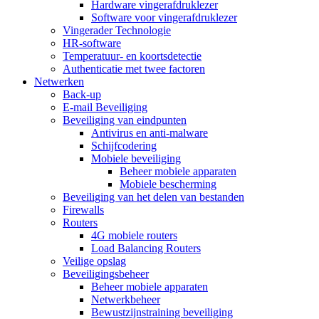
Hardware vingerafdruklezer
Software voor vingerafdruklezer
Vingerader Technologie
HR-software
Temperatuur- en koortsdetectie
Authenticatie met twee factoren
Netwerken
Back-up
E-mail Beveiliging
Beveiliging van eindpunten
Antivirus en anti-malware
Schijfcodering
Mobiele beveiliging
Beheer mobiele apparaten
Mobiele bescherming
Beveiliging van het delen van bestanden
Firewalls
Routers
4G mobiele routers
Load Balancing Routers
Veilige opslag
Beveiligingsbeheer
Beheer mobiele apparaten
Netwerkbeheer
Bewustzijnstraining beveiliging