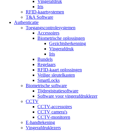
Vingerafdruk
Iris
RFID-kaartsystemen
T&A Software
Authenticatie
Toegangscontrolesystemen
Accessoires
Biometrische oplossingen
Gezichtsherkenning
Vingerafdruk
Iris
Bundels
Regelaars
RFID-kaart oplossingen
Veilige sleutelkasten
SmartLocks
Biometrische software
Tijdregistratiesoftware
Software voor vingerafdruklezer
CCTV
CCTV-accessoires
CCTV camera's
CCTV-monitoren
E-handtekening
Vingerafdruklezers