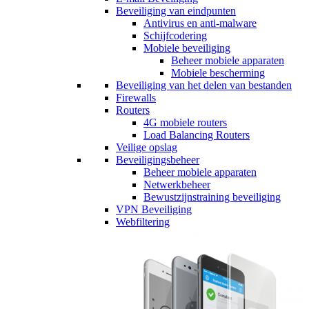
Beveiliging van eindpunten
Antivirus en anti-malware
Schijfcodering
Mobiele beveiliging
Beheer mobiele apparaten
Mobiele bescherming
Beveiliging van het delen van bestanden
Firewalls
Routers
4G mobiele routers
Load Balancing Routers
Veilige opslag
Beveiligingsbeheer
Beheer mobiele apparaten
Netwerkbeheer
Bewustzijnstraining beveiliging
VPN Beveiliging
Webfiltering