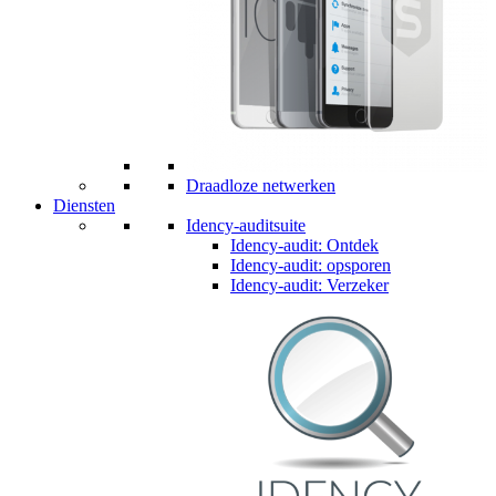
Draadloze netwerken
Diensten
Idency-auditsuite
Idency-audit: Ontdek
Idency-audit: opsporen
Idency-audit: Verzeker