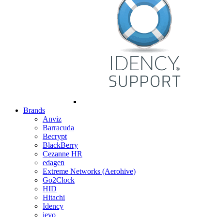
Brands
Anviz
Barracuda
Becrypt
BlackBerry
Cezanne HR
edagen
Extreme Networks (Aerohive)
Go2Clock
HID
Hitachi
Idency
ievo