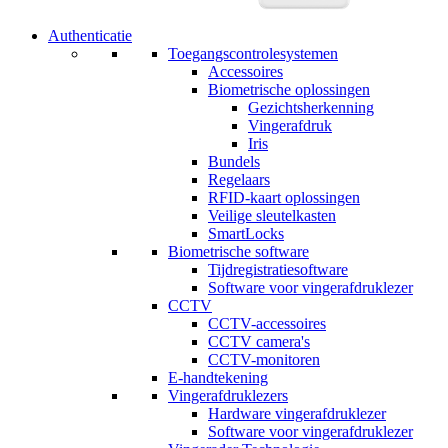
Authenticatie
Toegangscontrolesystemen
Accessoires
Biometrische oplossingen
Gezichtsherkenning
Vingerafdruk
Iris
Bundels
Regelaars
RFID-kaart oplossingen
Veilige sleutelkasten
SmartLocks
Biometrische software
Tijdregistratiesoftware
Software voor vingerafdruklezer
CCTV
CCTV-accessoires
CCTV camera's
CCTV-monitoren
E-handtekening
Vingerafdruklezers
Hardware vingerafdruklezer
Software voor vingerafdruklezer