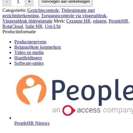
-
+
Toevoegen aan winkelwagen
Ubi
UFace
Categorieën:
Gezichtscontrole
,
Tijdregistratie met
5
gezichtsherkenning
,
Toegangscontrole via vingerafdruk
,
Pro
Vingerafdruk tijdregistratie
Merk:
Cezanne HR
,
edagen
,
PeopleHR
,
Fingerprint
RotaCloud
,
Salie HR
,
Uni-Ubi
&
Facial
Productinformatie
Recognition
Terminal
Productgegevens
aantal
Belangrijkste kenmerken
Video en media
Handleidingen
Software-opties
PeopleHR Nieuws