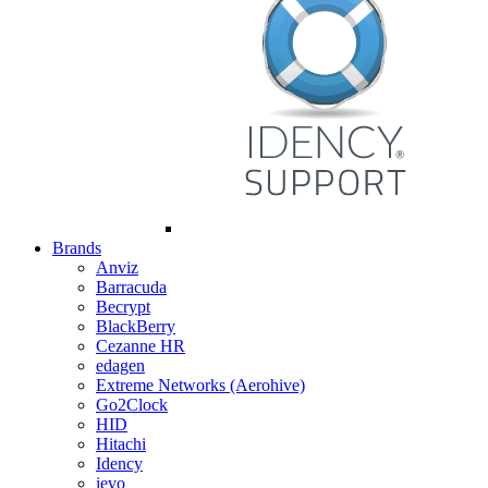
Brands
Anviz
Barracuda
Becrypt
BlackBerry
Cezanne HR
edagen
Extreme Networks (Aerohive)
Go2Clock
HID
Hitachi
Idency
ievo