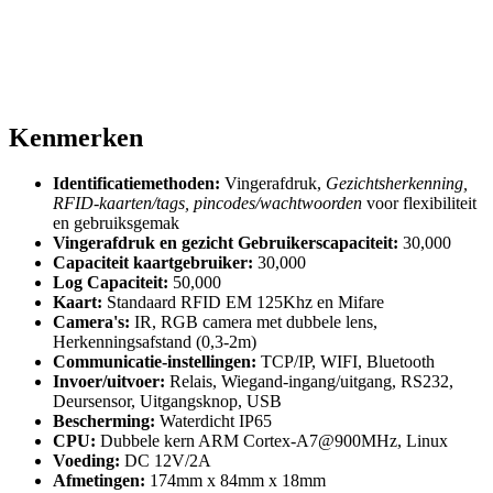
Kenmerken
Identificatiemethoden:
Vingerafdruk,
Gezichtsherkenning,
RFID-kaarten/tags, pincodes/wachtwoorden
voor flexibiliteit
en gebruiksgemak
Vingerafdruk en gezicht Gebruikerscapaciteit:
30,000
Capaciteit kaartgebruiker:
30,000
Log Capaciteit:
50,000
Kaart:
Standaard RFID EM 125Khz en Mifare
Camera's:
IR, RGB camera met dubbele lens,
Herkenningsafstand (0,3-2m)
Communicatie-instellingen:
TCP/IP, WIFI, Bluetooth
Invoer/uitvoer:
Relais, Wiegand-ingang/uitgang, RS232,
Deursensor, Uitgangsknop, USB
Bescherming:
Waterdicht IP65
CPU:
Dubbele kern ARM Cortex-A7@900MHz, Linux
Voeding:
DC 12V/2A
Afmetingen:
174mm x 84mm x 18mm