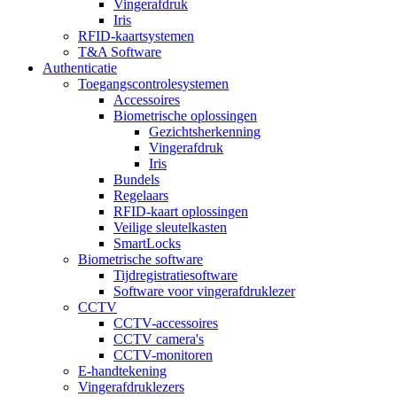
Vingerafdruk
Iris
RFID-kaartsystemen
T&A Software
Authenticatie
Toegangscontrolesystemen
Accessoires
Biometrische oplossingen
Gezichtsherkenning
Vingerafdruk
Iris
Bundels
Regelaars
RFID-kaart oplossingen
Veilige sleutelkasten
SmartLocks
Biometrische software
Tijdregistratiesoftware
Software voor vingerafdruklezer
CCTV
CCTV-accessoires
CCTV camera's
CCTV-monitoren
E-handtekening
Vingerafdruklezers