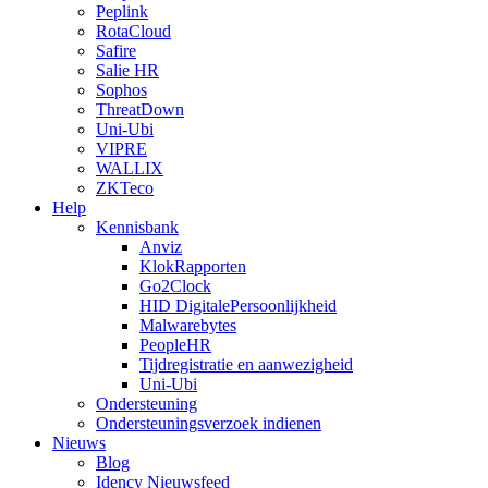
Peplink
RotaCloud
Safire
Salie HR
Sophos
ThreatDown
Uni-Ubi
VIPRE
WALLIX
ZKTeco
Help
Kennisbank
Anviz
KlokRapporten
Go2Clock
HID DigitalePersoonlijkheid
Malwarebytes
PeopleHR
Tijdregistratie en aanwezigheid
Uni-Ubi
Ondersteuning
Ondersteuningsverzoek indienen
Nieuws
Blog
Idency Nieuwsfeed