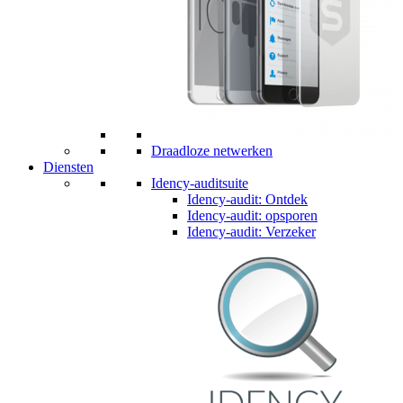
Draadloze netwerken
Diensten
Idency-auditsuite
Idency-audit: Ontdek
Idency-audit: opsporen
Idency-audit: Verzeker