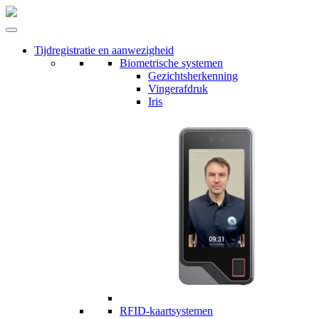
Tijdregistratie en aanwezigheid
Biometrische systemen
Gezichtsherkenning
Vingerafdruk
Iris
RFID-kaartsystemen