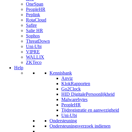
OneSpan
PeopleHR
Peplink
RotaCloud
Safire
Salie HR
Sophos
ThreatDown
Uni-Ubi
VIPRE
WALLIX
ZKTeco
Help
Kennisbank
Anviz
KlokRapporten
Go2Clock
HID DigitalePersoonlijkheid
Malwarebytes
PeopleHR
Tijdregistratie en aanwezigheid
Uni-Ubi
Ondersteuning
Ondersteuningsverzoek indienen