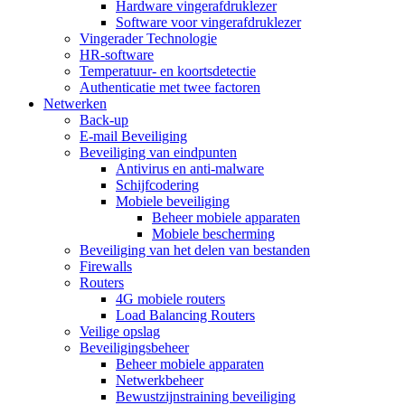
Hardware vingerafdruklezer
Software voor vingerafdruklezer
Vingerader Technologie
HR-software
Temperatuur- en koortsdetectie
Authenticatie met twee factoren
Netwerken
Back-up
E-mail Beveiliging
Beveiliging van eindpunten
Antivirus en anti-malware
Schijfcodering
Mobiele beveiliging
Beheer mobiele apparaten
Mobiele bescherming
Beveiliging van het delen van bestanden
Firewalls
Routers
4G mobiele routers
Load Balancing Routers
Veilige opslag
Beveiligingsbeheer
Beheer mobiele apparaten
Netwerkbeheer
Bewustzijnstraining beveiliging