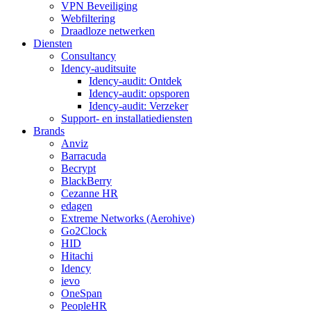
VPN Beveiliging
Webfiltering
Draadloze netwerken
Diensten
Consultancy
Idency-auditsuite
Idency-audit: Ontdek
Idency-audit: opsporen
Idency-audit: Verzeker
Support- en installatiediensten
Brands
Anviz
Barracuda
Becrypt
BlackBerry
Cezanne HR
edagen
Extreme Networks (Aerohive)
Go2Clock
HID
Hitachi
Idency
ievo
OneSpan
PeopleHR