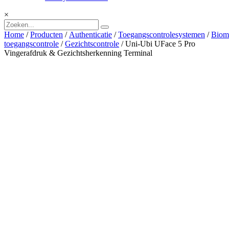
×
Home
/
Producten
/
Authenticatie
/
Toegangscontrolesystemen
/
Biome
toegangscontrole
/
Gezichtscontrole
/ Uni-Ubi UFace 5 Pro
Vingerafdruk & Gezichtsherkenning Terminal