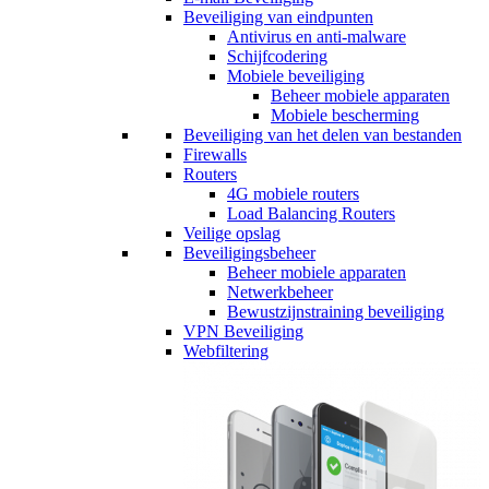
Beveiliging van eindpunten
Antivirus en anti-malware
Schijfcodering
Mobiele beveiliging
Beheer mobiele apparaten
Mobiele bescherming
Beveiliging van het delen van bestanden
Firewalls
Routers
4G mobiele routers
Load Balancing Routers
Veilige opslag
Beveiligingsbeheer
Beheer mobiele apparaten
Netwerkbeheer
Bewustzijnstraining beveiliging
VPN Beveiliging
Webfiltering