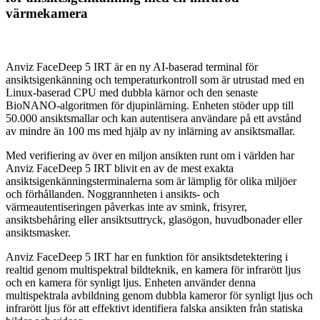
värmekamera
Anviz FaceDeep 5 IRT är en ny AI-baserad terminal för
ansiktsigenkänning och temperaturkontroll som är utrustad med en
Linux-baserad CPU med dubbla kärnor och den senaste
BioNANO-algoritmen för djupinlärning. Enheten stöder upp till
50.000 ansiktsmallar och kan autentisera användare på ett avstånd
av mindre än 100 ms med hjälp av ny inlärning av ansiktsmallar.
Med verifiering av över en miljon ansikten runt om i världen har
Anviz FaceDeep 5 IRT blivit en av de mest exakta
ansiktsigenkänningsterminalerna som är lämplig för olika miljöer
och förhållanden. Noggrannheten i ansikts- och
värmeautentiseringen påverkas inte av smink, frisyrer,
ansiktsbehåring eller ansiktsuttryck, glasögon, huvudbonader eller
ansiktsmasker.
Anviz FaceDeep 5 IRT har en funktion för ansiktsdetektering i
realtid genom multispektral bildteknik, en kamera för infrarött ljus
och en kamera för synligt ljus. Enheten använder denna
multispektrala avbildning genom dubbla kameror för synligt ljus och
infrarött ljus för att effektivt identifiera falska ansikten från statiska