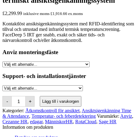
termiskt ansiktsigenkänningssystem
£
2,299.99
inklusive moms
£
1,916.66
ex.moms
Kontaktlöst ansiktsigenkänningssystem med RFID-identifiering som
tillval och utrustad med infraröd termisk temperaturscreening.
FaceDeep 5 IRT ger snabb, exakt och säker tids- och
närvarokontroll och/eller åtkomstkontroll.
Anviz monteringsfäste
Support- och installationstjänster
Anviz
-
+
Lägg till i varukorgen
FaceDeep
5
Kategorier:
Åtkomstkontroll för ansiktet
,
Ansiktsigenkänning Time
IRT
& Attendance
,
Temperatur- och feberdetektering
Varumärke:
Anviz
,
Contactless
Cezanne HR
,
edagar
,
MänniskorHR
,
RotaCloud
,
Sage HR
Thermal
Information om produkten
Facial
Recognition