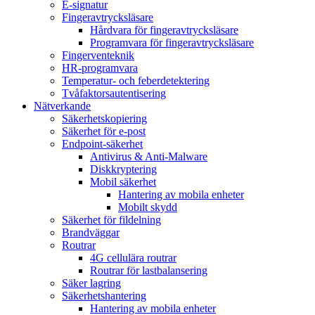
E-signatur
Fingeravtrycksläsare
Hårdvara för fingeravtrycksläsare
Programvara för fingeravtrycksläsare
Fingerventeknik
HR-programvara
Temperatur- och feberdetektering
Tvåfaktorsautentisering
Nätverkande
Säkerhetskopiering
Säkerhet för e-post
Endpoint-säkerhet
Antivirus & Anti-Malware
Diskkryptering
Mobil säkerhet
Hantering av mobila enheter
Mobilt skydd
Säkerhet för fildelning
Brandväggar
Routrar
4G cellulära routrar
Routrar för lastbalansering
Säker lagring
Säkerhetshantering
Hantering av mobila enheter