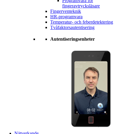
Programvara för
fingeravtrycksläsare
Fingerventeknik
HR-programvara
Temperatur- och feberdetektering
Tvåfaktorsautentisering
Autentiseringsenheter
Nätverkande