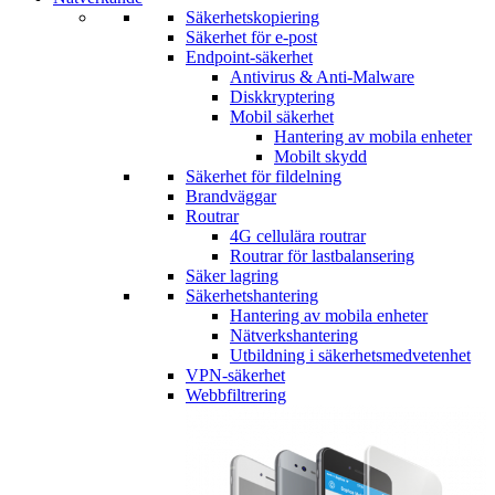
Säkerhetskopiering
Säkerhet för e-post
Endpoint-säkerhet
Antivirus & Anti-Malware
Diskkryptering
Mobil säkerhet
Hantering av mobila enheter
Mobilt skydd
Säkerhet för fildelning
Brandväggar
Routrar
4G cellulära routrar
Routrar för lastbalansering
Säker lagring
Säkerhetshantering
Hantering av mobila enheter
Nätverkshantering
Utbildning i säkerhetsmedvetenhet
VPN-säkerhet
Webbfiltrering