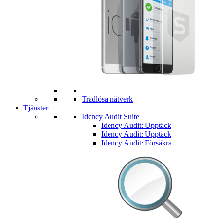
Trådlösa nätverk
Tjänster
Idency Audit Suite
Idency Audit: Upptäck
Idency Audit: Upptäck
Idency Audit: Försäkra