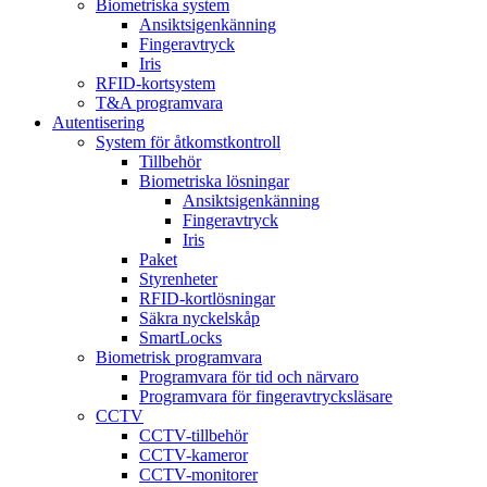
Biometriska system
Ansiktsigenkänning
Fingeravtryck
Iris
RFID-kortsystem
T&A programvara
Autentisering
System för åtkomstkontroll
Tillbehör
Biometriska lösningar
Ansiktsigenkänning
Fingeravtryck
Iris
Paket
Styrenheter
RFID-kortlösningar
Säkra nyckelskåp
SmartLocks
Biometrisk programvara
Programvara för tid och närvaro
Programvara för fingeravtrycksläsare
CCTV
CCTV-tillbehör
CCTV-kameror
CCTV-monitorer