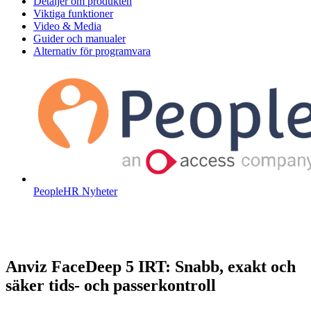
System
Detaljer om produkten
kvantitet
Viktiga funktioner
Video & Media
Guider och manualer
Alternativ för programvara
PeopleHR Nyheter
Anviz FaceDeep 5 IRT: Snabb, exakt och
säker tids- och passerkontroll