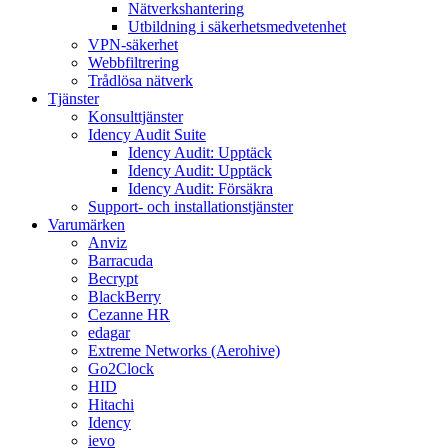
Nätverkshantering
Utbildning i säkerhetsmedvetenhet
VPN-säkerhet
Webbfiltrering
Trådlösa nätverk
Tjänster
Konsulttjänster
Idency Audit Suite
Idency Audit: Upptäck
Idency Audit: Upptäck
Idency Audit: Försäkra
Support- och installationstjänster
Varumärken
Anviz
Barracuda
Becrypt
BlackBerry
Cezanne HR
edagar
Extreme Networks (Aerohive)
Go2Clock
HID
Hitachi
Idency
ievo