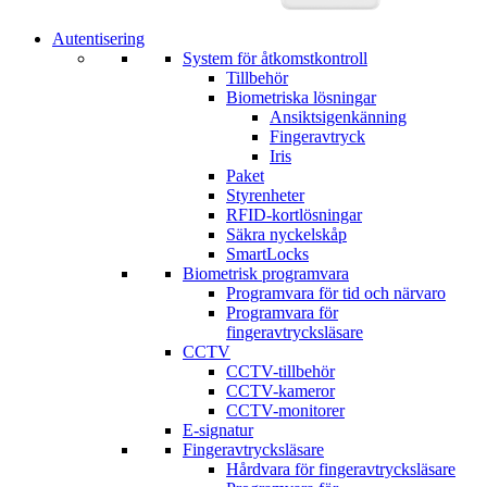
Autentisering
System för åtkomstkontroll
Tillbehör
Biometriska lösningar
Ansiktsigenkänning
Fingeravtryck
Iris
Paket
Styrenheter
RFID-kortlösningar
Säkra nyckelskåp
SmartLocks
Biometrisk programvara
Programvara för tid och närvaro
Programvara för
fingeravtrycksläsare
CCTV
CCTV-tillbehör
CCTV-kameror
CCTV-monitorer
E-signatur
Fingeravtrycksläsare
Hårdvara för fingeravtrycksläsare