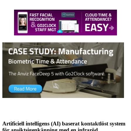
Artificiell intelligens (AI) baserat kontaktlöst system
för ansiktsigenkänning med en infraröd