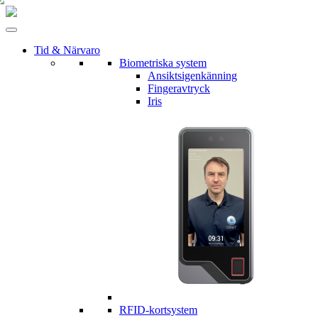
Tid & Närvaro
Biometriska system
Ansiktsigenkänning
Fingeravtryck
Iris
RFID-kortsystem