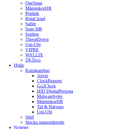
OneSpan
MänniskorHR
Peplink
RotaCloud
Safire
Sage HR
Sophos
ThreatDown
Uni-Ubi
VIPRE
WALLIX
ZKTeco
Hjälp
Kunskapsbas
Anviz
ClockReports
Go2Clock
HID DigitalPersona
Malwarebytes
MänniskorHR
Tid & Närvaro
Uni-Ubi
Stöd
Skicka supportärende
Nyheter