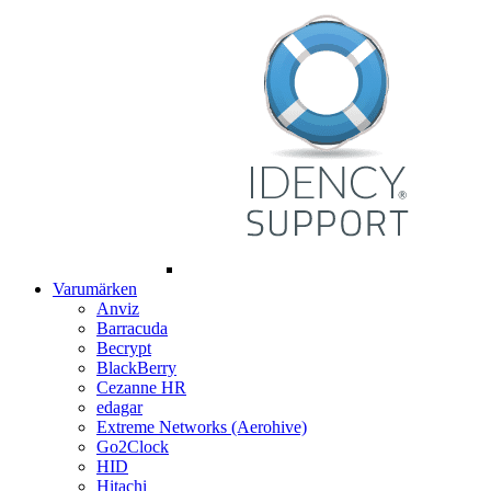
Varumärken
Anviz
Barracuda
Becrypt
BlackBerry
Cezanne HR
edagar
Extreme Networks (Aerohive)
Go2Clock
HID
Hitachi