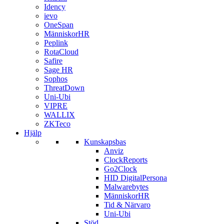
Idency
ievo
OneSpan
MänniskorHR
Peplink
RotaCloud
Safire
Sage HR
Sophos
ThreatDown
Uni-Ubi
VIPRE
WALLIX
ZKTeco
Hjälp
Kunskapsbas
Anviz
ClockReports
Go2Clock
HID DigitalPersona
Malwarebytes
MänniskorHR
Tid & Närvaro
Uni-Ubi
Stöd