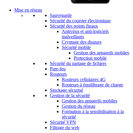
Mise en réseau
Sauvegarde
Sécurité du courrier électronique
Sécurité des points finaux
Antivirus et anti-logiciels
malveillants
Cryptage des disques
Sécurité mobile
Gestion des appareils mobiles
Protection mobile
Sécurité du partage de fichiers
Pare-feu
Routeurs
Routeurs cellulaires 4G
Routeurs à équilibrage de charge
Stockage sécurisé
Gestion de la sécurité
Gestion des appareils mobiles
Gestion du réseau
Formation à la sensibilisation à la
sécurité
Sécurité VPN
Filtrage du web