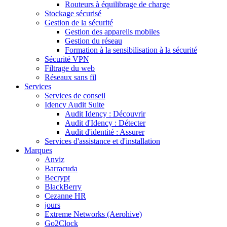
Routeurs à équilibrage de charge
Stockage sécurisé
Gestion de la sécurité
Gestion des appareils mobiles
Gestion du réseau
Formation à la sensibilisation à la sécurité
Sécurité VPN
Filtrage du web
Réseaux sans fil
Services
Services de conseil
Idency Audit Suite
Audit Idency : Découvrir
Audit d'Idency : Détecter
Audit d'identité : Assurer
Services d'assistance et d'installation
Marques
Anviz
Barracuda
Becrypt
BlackBerry
Cezanne HR
jours
Extreme Networks (Aerohive)
Go2Clock