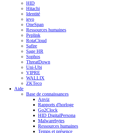
HID
Hitachi
Identité
ievo
OneSpan
Ressources humaines
Peplink
RotaCloud
Safire
Sage HR
Sophos
ThreatDown
Uni-Ubi
VIPRE
WALLIX
ZKTeco
Aide
Base de connaissances
Anviz
Rapports d'horloge
Go2Clock
HID DigitalPersona
Malwarebytes
Ressources humaines
Temps et présence