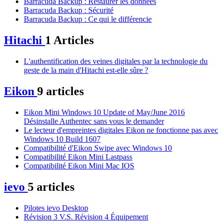
Barracuda Backup : Restaurer les données
Barracuda Backup : Sécurité
Barracuda Backup : Ce qui le différencie
Hitachi
1 Articles
L'authentification des veines digitales par la technologie du
geste de la main d'Hitachi est-elle sûre ?
Eikon
9 articles
Eikon Mini Windows 10 Update of May/June 2016
Désinstalle Authentec sans vous le demander
Le lecteur d'empreintes digitales Eikon ne fonctionne pas avec
Windows 10 Build 1607
Compatibilité d'Eikon Swipe avec Windows 10
Compatibilité Eikon Mini Lastpass
Compatibilité Eikon Mini Mac IOS
ievo
5 articles
Pilotes ievo Desktop
Révision 3 V.S. Révision 4 Équipement