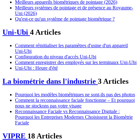
Meilleurs appareils biométriques de pointage (2026)
Meilleurs systèmes de pointage et de présence au Royaume-
Uni (2026)
Qu'est-ce qu'un système de pointage biométrique ?
Uni-Ubi
4 Articles
Comment réinitialiser les paramètres d'usine d'un appareil
Uni-Ubi
Configuration du niveau d'accès Uni-Ubi
Comment enregistrer des employés sur les terminaux Uni-Ubi
Uni-Ubi : Heure d'été
La biométrie dans l'industrie
3 Articles
Pourquoi les modèles biométriques ne sont-ils pas des photos
Comment la reconnaissance faciale fonctionne – Et pourquoi
nous ne stockons pas votre visage
Reconnaissance Faciale vs Reconnaissance Digitale :
Pourquoi les Entreprises Modernes Choisissent la Biomètrie
Faciale
VIPRE
18 Articles