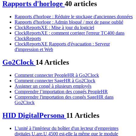
Rapports d'horloge
40 articles
Rapports d'horloge : Réduire le stockage d'anciennes données
Rapports d'horloge : Admin bloqué / mot de passe oublié
ClockReportsXE : Mise à jour du logiciel
ClockReportsXE : comment corriger l'erreur TC400 dans
ClockReports
ClockReportsXE Rapports d'évacuation : Serveur
d'impression et Web
Go2Clock
14 Articles
Comment connecter PeopleHR à Go2Clock
Comment connecter SageHR à Go2Clock
Assigner un congé à plusieurs employés
Comprendre l’importation des congés PeopleHR
Comprendre l'importation des congés SageHR dans
Go2Clock
HID DigitalPersona
11 Articles
L'unité à l'intérieur du boîtier d'un lecteur d'empreintes
digitales U.are.U 4500 est-elle la même que le module