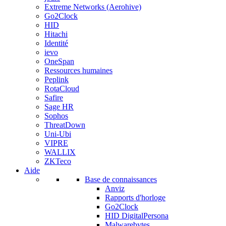
Extreme Networks (Aerohive)
Go2Clock
HID
Hitachi
Identité
ievo
OneSpan
Ressources humaines
Peplink
RotaCloud
Safire
Sage HR
Sophos
ThreatDown
Uni-Ubi
VIPRE
WALLIX
ZKTeco
Aide
Base de connaissances
Anviz
Rapports d'horloge
Go2Clock
HID DigitalPersona
Malwarebytes