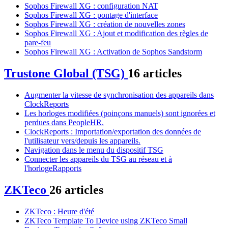
Sophos Firewall XG : configuration NAT
Sophos Firewall XG : pontage d'interface
Sophos Firewall XG : création de nouvelles zones
Sophos Firewall XG : Ajout et modification des règles de
pare-feu
Sophos Firewall XG : Activation de Sophos Sandstorm
Trustone Global (TSG)
16 articles
Augmenter la vitesse de synchronisation des appareils dans
ClockReports
Les horloges modifiées (poinçons manuels) sont ignorées et
perdues dans PeopleHR.
ClockReports : Importation/exportation des données de
l'utilisateur vers/depuis les appareils.
Navigation dans le menu du dispositif TSG
Connecter les appareils du TSG au réseau et à
l'horlogeRapports
ZKTeco
26 articles
ZKTeco : Heure d'été
ZKTeco Template To Device using ZKTeco Small