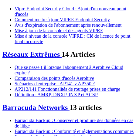
Vipre Endpoint Security Cloud : Ajout d'un nouveau point
d'accès
Comment mettre à jour VIPRE Endpoint Security
Avis d'expiration de l'abonnement après renouvellement
Mise à jour de la console et des agents VIPRE
Mise à niveau de la console VIPRE : Clé de licence de point
final incorrecte
Réseaux Extrêmes
14 Articles
Que se passe-t-il lorsque l'abonnement à Aerohive Cloud
expire ?
Comparaison des points d'accès Aerohive
Scénarios d'entreprise : AP141 v AP350 ?
AP212/141 Fonctionnalités de routage prises en charge
Définition : AMRP, DNXP, INXP et ACSP
Barracuda Networks
13 articles
Barracuda Backup : Conserver et produire des données en cas
de litige
Barracuda Backup : Conformité et réglementations communes