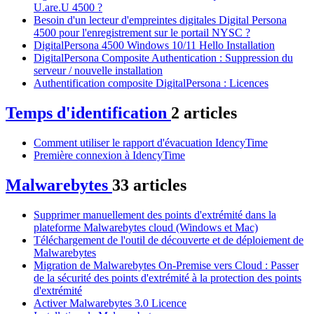
U.are.U 4500 ?
Besoin d'un lecteur d'empreintes digitales Digital Persona
4500 pour l'enregistrement sur le portail NYSC ?
DigitalPersona 4500 Windows 10/11 Hello Installation
DigitalPersona Composite Authentication : Suppression du
serveur / nouvelle installation
Authentification composite DigitalPersona : Licences
Temps d'identification
2 articles
Comment utiliser le rapport d'évacuation IdencyTime
Première connexion à IdencyTime
Malwarebytes
33 articles
Supprimer manuellement des points d'extrémité dans la
plateforme Malwarebytes cloud (Windows et Mac)
Téléchargement de l'outil de découverte et de déploiement de
Malwarebytes
Migration de Malwarebytes On-Premise vers Cloud : Passer
de la sécurité des points d'extrémité à la protection des points
d'extrémité
Activer Malwarebytes 3.0 Licence