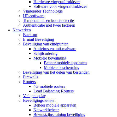
Hardware vingerafdruklezer
Software voor vingerafdruklezer
Vingerader Technologie
HR-software
Temperatuur- en koortsdetectie
Authenticatie met twee factoren
Netwerken
Back-up
E-mail Beveiliging
Beveiliging van eindpunten
Antivirus en anti-malware
Schijfcodering
Mobiele beveiliging
Beheer mobiele apparaten
Mobiele bescherming
Beveiliging van het delen van bestanden
Firewalls
Routers
4G mobiele routers
Load Balancing Routers
Veilige opslag
Beveiligingsbeheer
Beheer mobiele apparaten
Netwerkbeheer
Bewustzijnstraining beveiliging