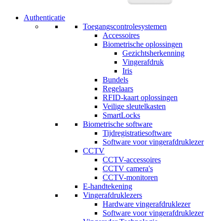
Authenticatie
Toegangscontrolesystemen
Accessoires
Biometrische oplossingen
Gezichtsherkenning
Vingerafdruk
Iris
Bundels
Regelaars
RFID-kaart oplossingen
Veilige sleutelkasten
SmartLocks
Biometrische software
Tijdregistratiesoftware
Software voor vingerafdruklezer
CCTV
CCTV-accessoires
CCTV camera's
CCTV-monitoren
E-handtekening
Vingerafdruklezers
Hardware vingerafdruklezer
Software voor vingerafdruklezer