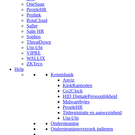
OneSpan
PeopleHR
Peplink
RotaCloud
Safire
Salie HR
Sophos
ThreatDown
Uni-Ubi
VIPRE
WALLIX
ZKTeco
Help
Kennisbank
Anviz
KlokRapporten
Go2Clock
HID DigitalePersoonlijkheid
Malwarebytes
PeopleHR
Tijdregistratie en aanwezigheid
Uni-Ubi
Ondersteuning
Ondersteuningsverzoek indienen