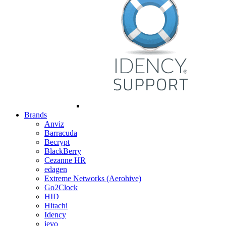
Brands
Anviz
Barracuda
Becrypt
BlackBerry
Cezanne HR
edagen
Extreme Networks (Aerohive)
Go2Clock
HID
Hitachi
Idency
ievo