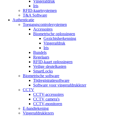
Vingerafdruk
Iris
RFID-kaartsystemen
T&A Software
Authenticatie
Toegangscontrolesystemen
Accessoires
Biometrische oplossingen
Gezichtsherkenning
Vingerafdruk
Iris
Bundels
Regelaars
RFID-kaart oplossingen
Veilige sleutelkasten
SmartLocks
Biometrische software
Tijdregistratiesoftware
Software voor vingerafdruklezer
CCTV
CCTV-accessoires
CCTV camera's
CCTV-monitoren
E-handtekening
Vingerafdruklezers