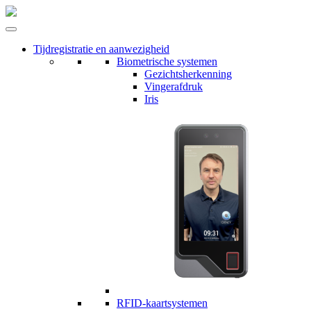
Tijdregistratie en aanwezigheid
Biometrische systemen
Gezichtsherkenning
Vingerafdruk
Iris
RFID-kaartsystemen