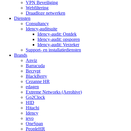
VPN Beveiliging
Webfiltering
Draadloze netwerken
Diensten
Consultancy
Idency-auditsuite
Idency-audit: Ontdek
Idency-audit: opsporen
Idency-audit: Verzeker
Support- en installatiediensten
Brands
Anviz
Barracuda
Becrypt
BlackBerry
Cezanne HR
edagen
Extreme Networks (Aerohive)
Go2Clock
HID
Hitachi
Idency
ievo
OneSpan
PeopleHR