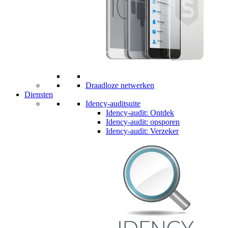
Draadloze netwerken
Diensten
Idency-auditsuite
Idency-audit: Ontdek
Idency-audit: opsporen
Idency-audit: Verzeker