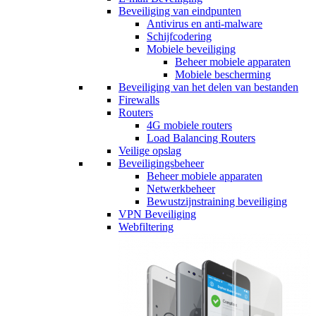
Beveiliging van eindpunten
Antivirus en anti-malware
Schijfcodering
Mobiele beveiliging
Beheer mobiele apparaten
Mobiele bescherming
Beveiliging van het delen van bestanden
Firewalls
Routers
4G mobiele routers
Load Balancing Routers
Veilige opslag
Beveiligingsbeheer
Beheer mobiele apparaten
Netwerkbeheer
Bewustzijnstraining beveiliging
VPN Beveiliging
Webfiltering