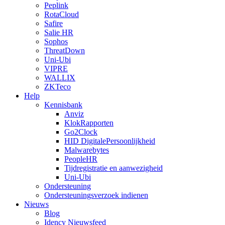
Peplink
RotaCloud
Safire
Salie HR
Sophos
ThreatDown
Uni-Ubi
VIPRE
WALLIX
ZKTeco
Help
Kennisbank
Anviz
KlokRapporten
Go2Clock
HID DigitalePersoonlijkheid
Malwarebytes
PeopleHR
Tijdregistratie en aanwezigheid
Uni-Ubi
Ondersteuning
Ondersteuningsverzoek indienen
Nieuws
Blog
Idency Nieuwsfeed