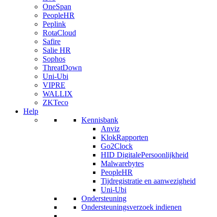
OneSpan
PeopleHR
Peplink
RotaCloud
Safire
Salie HR
Sophos
ThreatDown
Uni-Ubi
VIPRE
WALLIX
ZKTeco
Help
Kennisbank
Anviz
KlokRapporten
Go2Clock
HID DigitalePersoonlijkheid
Malwarebytes
PeopleHR
Tijdregistratie en aanwezigheid
Uni-Ubi
Ondersteuning
Ondersteuningsverzoek indienen