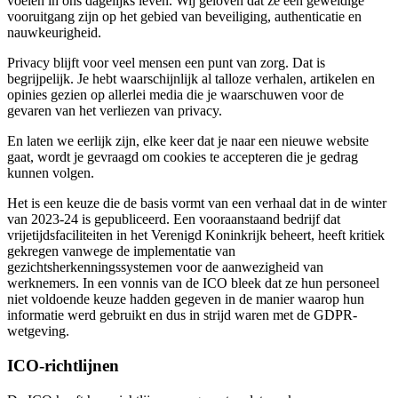
voelen in ons dagelijks leven. Wij geloven dat ze een geweldige
vooruitgang zijn op het gebied van beveiliging, authenticatie en
nauwkeurigheid.
Privacy blijft voor veel mensen een punt van zorg. Dat is
begrijpelijk. Je hebt waarschijnlijk al talloze verhalen, artikelen en
opinies gezien op allerlei media die je waarschuwen voor de
gevaren van het verliezen van privacy.
En laten we eerlijk zijn, elke keer dat je naar een nieuwe website
gaat, wordt je gevraagd om cookies te accepteren die je gedrag
kunnen volgen.
Het is een keuze die de basis vormt van een verhaal dat in de winter
van 2023-24 is gepubliceerd. Een vooraanstaand bedrijf dat
vrijetijdsfaciliteiten in het Verenigd Koninkrijk beheert, heeft kritiek
gekregen vanwege de implementatie van
gezichtsherkenningssystemen voor de aanwezigheid van
werknemers. In een vonnis van de ICO bleek dat ze hun personeel
niet voldoende keuze hadden gegeven in de manier waarop hun
informatie werd gebruikt en dus in strijd waren met de GDPR-
wetgeving.
ICO-richtlijnen