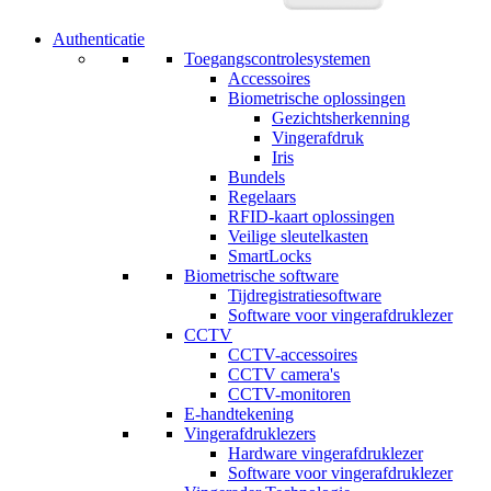
Authenticatie
Toegangscontrolesystemen
Accessoires
Biometrische oplossingen
Gezichtsherkenning
Vingerafdruk
Iris
Bundels
Regelaars
RFID-kaart oplossingen
Veilige sleutelkasten
SmartLocks
Biometrische software
Tijdregistratiesoftware
Software voor vingerafdruklezer
CCTV
CCTV-accessoires
CCTV camera's
CCTV-monitoren
E-handtekening
Vingerafdruklezers
Hardware vingerafdruklezer
Software voor vingerafdruklezer