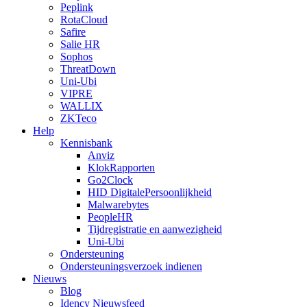
Peplink
RotaCloud
Safire
Salie HR
Sophos
ThreatDown
Uni-Ubi
VIPRE
WALLIX
ZKTeco
Help
Kennisbank
Anviz
KlokRapporten
Go2Clock
HID DigitalePersoonlijkheid
Malwarebytes
PeopleHR
Tijdregistratie en aanwezigheid
Uni-Ubi
Ondersteuning
Ondersteuningsverzoek indienen
Nieuws
Blog
Idency Nieuwsfeed