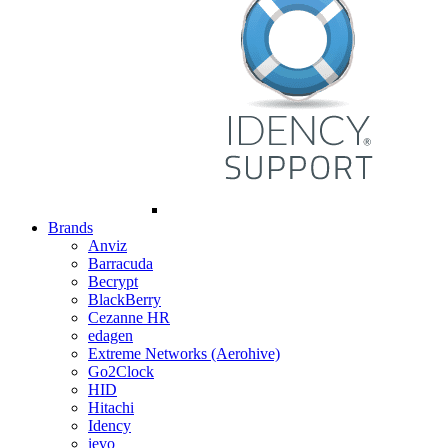
Brands
Anviz
Barracuda
Becrypt
BlackBerry
Cezanne HR
edagen
Extreme Networks (Aerohive)
Go2Clock
HID
Hitachi
Idency
ievo