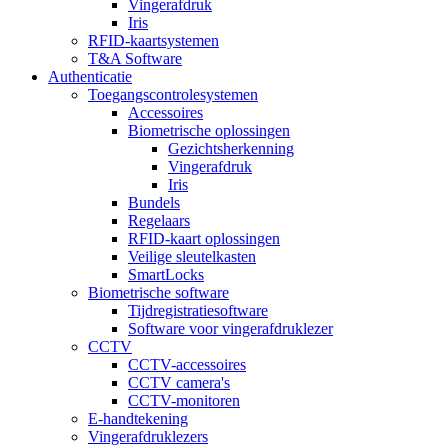
Vingerafdruk
Iris
RFID-kaartsystemen
T&A Software
Authenticatie
Toegangscontrolesystemen
Accessoires
Biometrische oplossingen
Gezichtsherkenning
Vingerafdruk
Iris
Bundels
Regelaars
RFID-kaart oplossingen
Veilige sleutelkasten
SmartLocks
Biometrische software
Tijdregistratiesoftware
Software voor vingerafdruklezer
CCTV
CCTV-accessoires
CCTV camera's
CCTV-monitoren
E-handtekening
Vingerafdruklezers