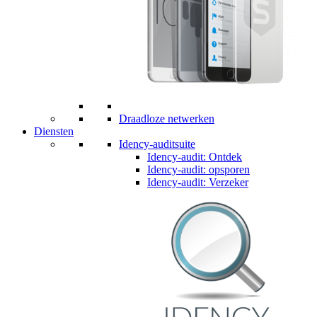
Draadloze netwerken
Diensten
Idency-auditsuite
Idency-audit: Ontdek
Idency-audit: opsporen
Idency-audit: Verzeker