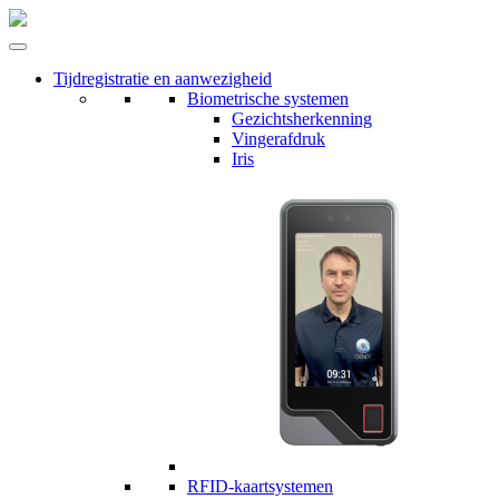
Tijdregistratie en aanwezigheid
Biometrische systemen
Gezichtsherkenning
Vingerafdruk
Iris
RFID-kaartsystemen