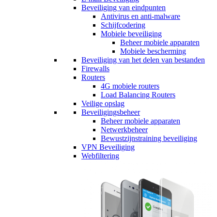
Beveiliging van eindpunten
Antivirus en anti-malware
Schijfcodering
Mobiele beveiliging
Beheer mobiele apparaten
Mobiele bescherming
Beveiliging van het delen van bestanden
Firewalls
Routers
4G mobiele routers
Load Balancing Routers
Veilige opslag
Beveiligingsbeheer
Beheer mobiele apparaten
Netwerkbeheer
Bewustzijnstraining beveiliging
VPN Beveiliging
Webfiltering