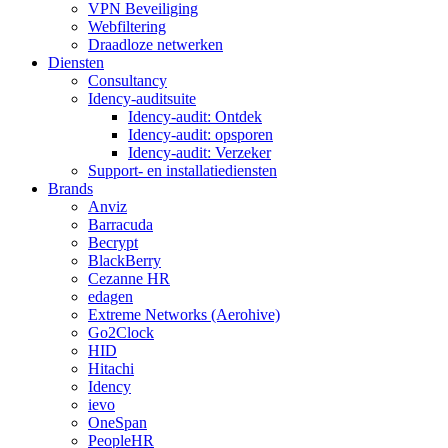
VPN Beveiliging
Webfiltering
Draadloze netwerken
Diensten
Consultancy
Idency-auditsuite
Idency-audit: Ontdek
Idency-audit: opsporen
Idency-audit: Verzeker
Support- en installatiediensten
Brands
Anviz
Barracuda
Becrypt
BlackBerry
Cezanne HR
edagen
Extreme Networks (Aerohive)
Go2Clock
HID
Hitachi
Idency
ievo
OneSpan
PeopleHR