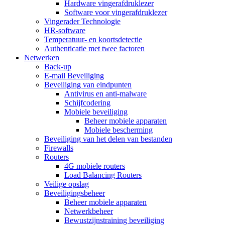
Hardware vingerafdruklezer
Software voor vingerafdruklezer
Vingerader Technologie
HR-software
Temperatuur- en koortsdetectie
Authenticatie met twee factoren
Netwerken
Back-up
E-mail Beveiliging
Beveiliging van eindpunten
Antivirus en anti-malware
Schijfcodering
Mobiele beveiliging
Beheer mobiele apparaten
Mobiele bescherming
Beveiliging van het delen van bestanden
Firewalls
Routers
4G mobiele routers
Load Balancing Routers
Veilige opslag
Beveiligingsbeheer
Beheer mobiele apparaten
Netwerkbeheer
Bewustzijnstraining beveiliging