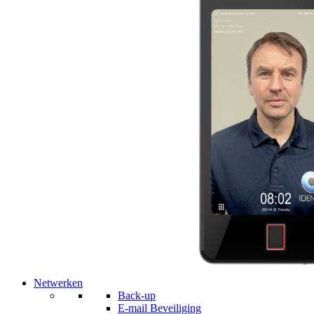
Netwerken
Back-up
E-mail Beveiliging