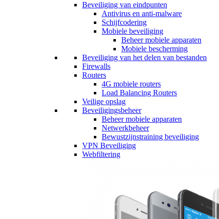
Beveiliging van eindpunten
Antivirus en anti-malware
Schijfcodering
Mobiele beveiliging
Beheer mobiele apparaten
Mobiele bescherming
Beveiliging van het delen van bestanden
Firewalls
Routers
4G mobiele routers
Load Balancing Routers
Veilige opslag
Beveiligingsbeheer
Beheer mobiele apparaten
Netwerkbeheer
Bewustzijnstraining beveiliging
VPN Beveiliging
Webfiltering