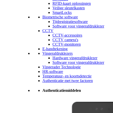
RFID-kaart oplossingen
Veilige sleutelkasten
SmartLocks
Biometrische software
Tijdregistratiesoftware
Software voor vingerafdruklezer
CCTV
CCTV-accessoires
CCTV camera's
CCTV-monitoren
E-handtekening
Vingerafdruklezers
Hardware vingerafdruklezer
Software voor vingerafdruklezer
Vingerader Technologie
HR-software
Temperatuur- en koortsdetectie
Authenticatie met twee factoren
Authenticatiemiddelen