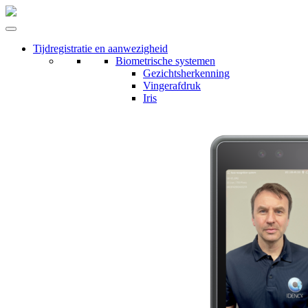
Tijdregistratie en aanwezigheid
Biometrische systemen
Gezichtsherkenning
Vingerafdruk
Iris