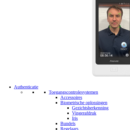
Authenticatie
Toegangscontrolesystemen
Accessoires
Biometrische oplossingen
Gezichtsherkenning
Vingerafdruk
Iris
Bundels
Regelaars