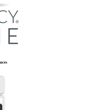
ences