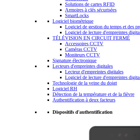
Solutions de cartes RFID
Armoires à clés sécurisées
SmartLocks
Logiciel biométrique
Logiciel de gestion du temps et des p
Logiciel de lecture d'empreintes digita
TÉLÉVISION EN CIRCUIT FERMÉ
Accessoires CCTV
Caméras CCTV
Moniteurs CCTV
Signature électronique
Lecteurs d'empreintes digitales
Lecteur d'empreintes digitales
Logiciel de lecture d'empreintes digita
Technologie de la veine du doigt
Logiciel RH
Détection de la température et de la fièvre
Authentification à deux facteurs
Dispositifs d'authentification