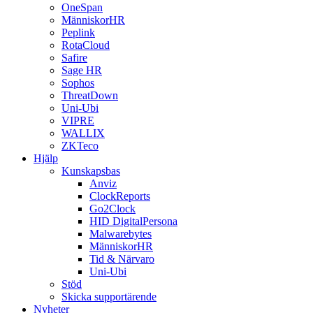
OneSpan
MänniskorHR
Peplink
RotaCloud
Safire
Sage HR
Sophos
ThreatDown
Uni-Ubi
VIPRE
WALLIX
ZKTeco
Hjälp
Kunskapsbas
Anviz
ClockReports
Go2Clock
HID DigitalPersona
Malwarebytes
MänniskorHR
Tid & Närvaro
Uni-Ubi
Stöd
Skicka supportärende
Nyheter