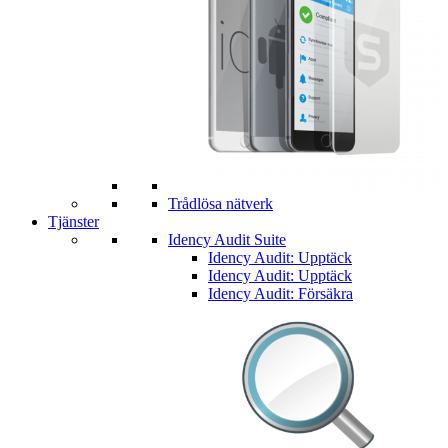
Trådlösa nätverk
Tjänster
Idency Audit Suite
Idency Audit: Upptäck
Idency Audit: Upptäck
Idency Audit: Försäkra