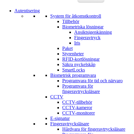
Autentisering
System för åtkomstkontroll
Tillbehör
Biometriska lösningar
Ansiktsigenkänning
Fingeravtryck
Iris
Paket
Styrenheter
RFID-kortlösningar
Säkra nyckelskåp
SmartLocks
Biometrisk programvara
Programvara för tid och närvaro
Programvara för
fingeravtrycksläsare
CCTV
CCTV-tillbehör
CCTV-kameror
CCTV-monitorer
E-signatur
Fingeravtrycksläsare
Hårdvara för fingeravtrycksläsare