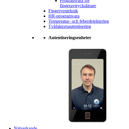
Programvara för
fingeravtrycksläsare
Fingerventeknik
HR-programvara
Temperatur- och feberdetektering
Tvåfaktorsautentisering
Autentiseringsenheter
Nätverkande