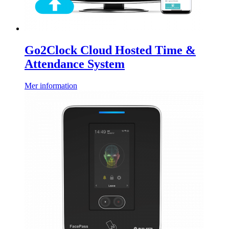
Go2Clock Cloud Hosted Time &
Attendance System
Mer information