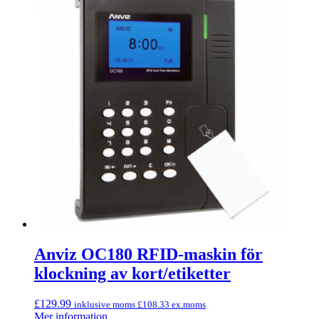
Anviz OC180 RFID-maskin för
klockning av kort/etiketter
£
129.99
inklusive moms
£
108.33
ex.moms
Mer information