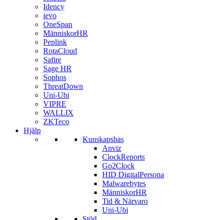
Idency
ievo
OneSpan
MänniskorHR
Peplink
RotaCloud
Safire
Sage HR
Sophos
ThreatDown
Uni-Ubi
VIPRE
WALLIX
ZKTeco
Hjälp
Kunskapsbas
Anviz
ClockReports
Go2Clock
HID DigitalPersona
Malwarebytes
MänniskorHR
Tid & Närvaro
Uni-Ubi
Stöd