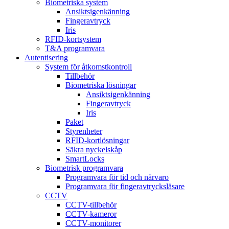
Biometriska system
Ansiktsigenkänning
Fingeravtryck
Iris
RFID-kortsystem
T&A programvara
Autentisering
System för åtkomstkontroll
Tillbehör
Biometriska lösningar
Ansiktsigenkänning
Fingeravtryck
Iris
Paket
Styrenheter
RFID-kortlösningar
Säkra nyckelskåp
SmartLocks
Biometrisk programvara
Programvara för tid och närvaro
Programvara för fingeravtrycksläsare
CCTV
CCTV-tillbehör
CCTV-kameror
CCTV-monitorer