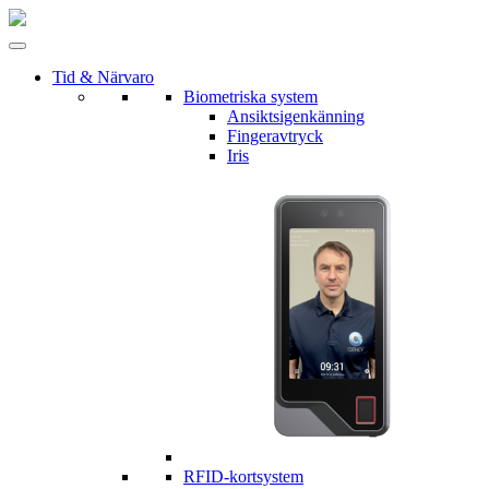
Tid & Närvaro
Biometriska system
Ansiktsigenkänning
Fingeravtryck
Iris
RFID-kortsystem