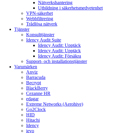
Nätverkshantering
Utbildning i säkerhetsmedvetenhet
VPN-säkerhet
Webbfiltrering
Trådlösa nätverk
Tjänster
Konsulttjänster
Idency Audit Suite
Idency Audit: Upptäck
Idency Audit: Upptäck
Idency Audit: Försäkra
Support- och installationstjänster
Varumärken
Anviz
Barracuda
Becrypt
BlackBerry
Cezanne HR
edagar
Extreme Networks (Aerohive)
Go2Clock
HID
Hitachi
Idency
ievo