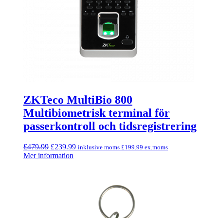
ZKTeco MultiBio 800
Multibiometrisk terminal för
passerkontroll och tidsregistrering
Ursprungligt
Aktuellt
£
479.99
£
239.99
inklusive moms
£
199.99
ex.moms
pris
pris
Mer information
var:
är:
£479.99.
£239.99.