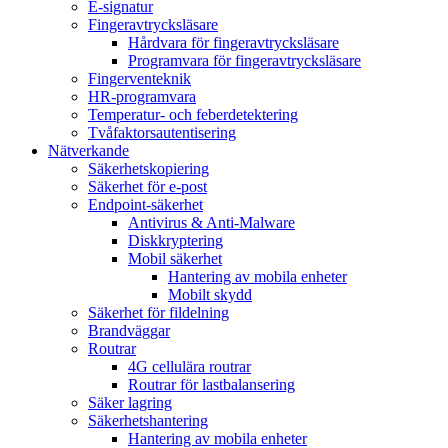
E-signatur
Fingeravtrycksläsare
Hårdvara för fingeravtrycksläsare
Programvara för fingeravtrycksläsare
Fingerventeknik
HR-programvara
Temperatur- och feberdetektering
Tvåfaktorsautentisering
Nätverkande
Säkerhetskopiering
Säkerhet för e-post
Endpoint-säkerhet
Antivirus & Anti-Malware
Diskkryptering
Mobil säkerhet
Hantering av mobila enheter
Mobilt skydd
Säkerhet för fildelning
Brandväggar
Routrar
4G cellulära routrar
Routrar för lastbalansering
Säker lagring
Säkerhetshantering
Hantering av mobila enheter