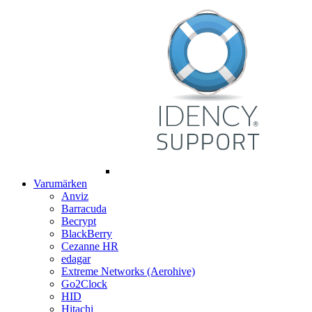
Varumärken
Anviz
Barracuda
Becrypt
BlackBerry
Cezanne HR
edagar
Extreme Networks (Aerohive)
Go2Clock
HID
Hitachi