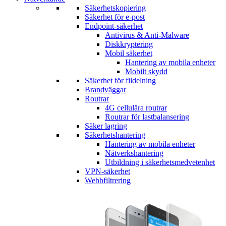
Säkerhetskopiering
Säkerhet för e-post
Endpoint-säkerhet
Antivirus & Anti-Malware
Diskkryptering
Mobil säkerhet
Hantering av mobila enheter
Mobilt skydd
Säkerhet för fildelning
Brandväggar
Routrar
4G cellulära routrar
Routrar för lastbalansering
Säker lagring
Säkerhetshantering
Hantering av mobila enheter
Nätverkshantering
Utbildning i säkerhetsmedvetenhet
VPN-säkerhet
Webbfiltrering