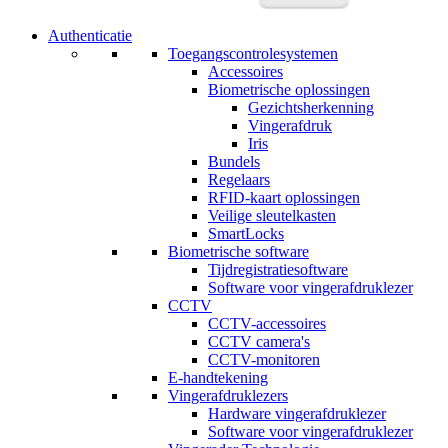
Authenticatie
Toegangscontrolesystemen
Accessoires
Biometrische oplossingen
Gezichtsherkenning
Vingerafdruk
Iris
Bundels
Regelaars
RFID-kaart oplossingen
Veilige sleutelkasten
SmartLocks
Biometrische software
Tijdregistratiesoftware
Software voor vingerafdruklezer
CCTV
CCTV-accessoires
CCTV camera's
CCTV-monitoren
E-handtekening
Vingerafdruklezers
Hardware vingerafdruklezer
Software voor vingerafdruklezer