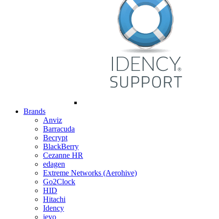
Brands
Anviz
Barracuda
Becrypt
BlackBerry
Cezanne HR
edagen
Extreme Networks (Aerohive)
Go2Clock
HID
Hitachi
Idency
ievo