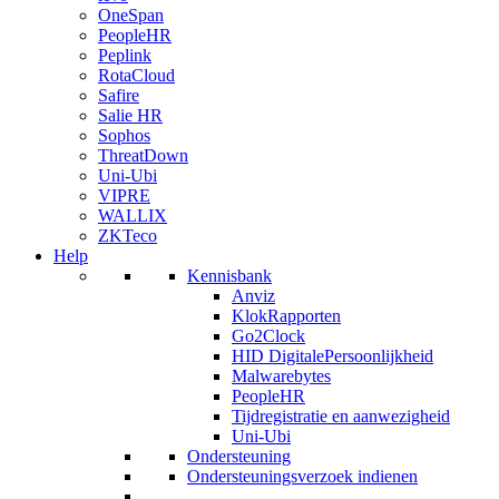
OneSpan
PeopleHR
Peplink
RotaCloud
Safire
Salie HR
Sophos
ThreatDown
Uni-Ubi
VIPRE
WALLIX
ZKTeco
Help
Kennisbank
Anviz
KlokRapporten
Go2Clock
HID DigitalePersoonlijkheid
Malwarebytes
PeopleHR
Tijdregistratie en aanwezigheid
Uni-Ubi
Ondersteuning
Ondersteuningsverzoek indienen