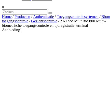
×
Home
/
Producten
/
Authenticatie
/
Toegangscontrolesystemen
/
Biome
toegangscontrole
/
Gezichtscontrole
/ ZKTeco MultiBio 800 Multi-
biometrische toegangscontrole en tijdregistratie terminal
Aanbieding!