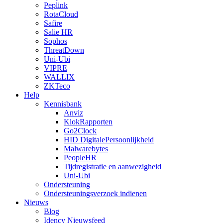
Peplink
RotaCloud
Safire
Salie HR
Sophos
ThreatDown
Uni-Ubi
VIPRE
WALLIX
ZKTeco
Help
Kennisbank
Anviz
KlokRapporten
Go2Clock
HID DigitalePersoonlijkheid
Malwarebytes
PeopleHR
Tijdregistratie en aanwezigheid
Uni-Ubi
Ondersteuning
Ondersteuningsverzoek indienen
Nieuws
Blog
Idency Nieuwsfeed