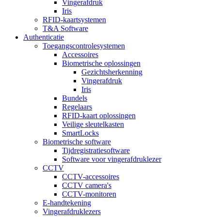
Vingerafdruk
Iris
RFID-kaartsystemen
T&A Software
Authenticatie
Toegangscontrolesystemen
Accessoires
Biometrische oplossingen
Gezichtsherkenning
Vingerafdruk
Iris
Bundels
Regelaars
RFID-kaart oplossingen
Veilige sleutelkasten
SmartLocks
Biometrische software
Tijdregistratiesoftware
Software voor vingerafdruklezer
CCTV
CCTV-accessoires
CCTV camera's
CCTV-monitoren
E-handtekening
Vingerafdruklezers