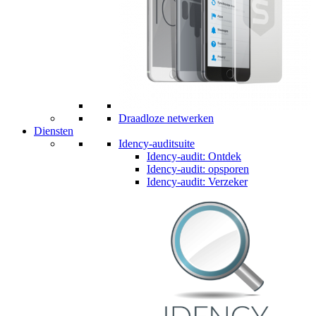
Draadloze netwerken
Diensten
Idency-auditsuite
Idency-audit: Ontdek
Idency-audit: opsporen
Idency-audit: Verzeker