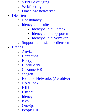
VPN Beveiliging
Webfiltering
Draadloze netwerken
Diensten
Consultancy
Idency-auditsuite
Idency-audit: Ontdek
Idency-audit: opsporen
Idency-audit: Verzeker
Support- en installatiediensten
Brands
Anviz
Barracuda
Becrypt
BlackBerry
Cezanne HR
edagen
Extreme Networks (Aerohive)
Go2Clock
HID
Hitachi
Idency
ievo
OneSpan
PeopleHR