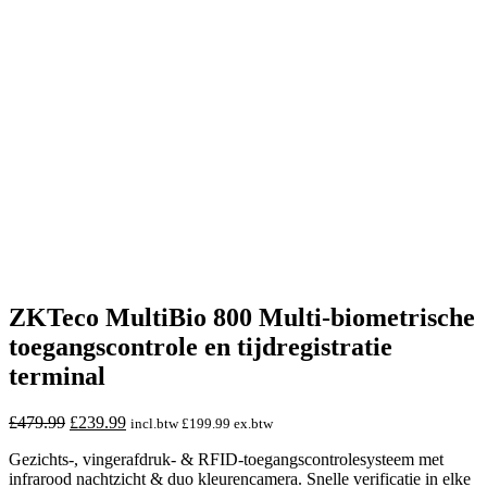
ZKTeco MultiBio 800 Multi-biometrische
toegangscontrole en tijdregistratie
terminal
Oorspronkelijke
Huidige
£
479.99
£
239.99
incl.btw
£
199.99
ex.btw
prijs
prijs
Gezichts-, vingerafdruk- & RFID-toegangscontrolesysteem met
was:
is:
infrarood nachtzicht & duo kleurencamera. Snelle verificatie in elke
£479.99.
£239.99.