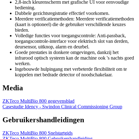
2,8-inch kleurenscherm met grafische UI voor eenvoudige
bediening.
Dubbele gezichtsregistratie effectief voorkomen.
Meerdere verificatiemethoden: Meerdere verificatiemethoden
(kaart is optioneel) die de gebruiker verschillende keuzes
bieden.
Volledige functies voor toegangscontrole: Anti-passback,
toegangscontrole-interface voor elektrisch slot van derden,
deursensor, uitknop, alarm en deurbel.
Goede prestaties in donkere omgevingen, dankzij het
infrarood optisch systeem kan de machine ook 's nachts goed
werken.
Ingebouwde hulpingang met verbeterde flexibiliteit om te
koppelen met bedrade detector of noodschakelaar.
Media
ZKTeco MultiBio 800 gegevensblad
Casestudie Idency - Swindon Clinical Commissioning Group
Gebruikershandleidingen
ZKTeco MultiBio 800 Snelstartgids
ZKTeco MultiBio 800 Gebruikershandleiding