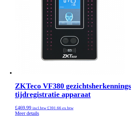
ZKTeco VF380 gezichtsherkennings
tijdregistratie apparaat
£
469.99
incl.btw
£
391.66
ex.btw
Meer details