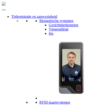
Tijdregistratie en aanwezigheid
Biometrische systemen
Gezichtsherkenning
Vingerafdruk
Iris
RFID-kaartsystemen