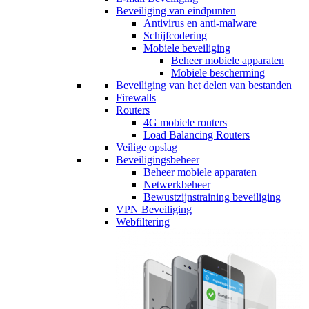
Beveiliging van eindpunten
Antivirus en anti-malware
Schijfcodering
Mobiele beveiliging
Beheer mobiele apparaten
Mobiele bescherming
Beveiliging van het delen van bestanden
Firewalls
Routers
4G mobiele routers
Load Balancing Routers
Veilige opslag
Beveiligingsbeheer
Beheer mobiele apparaten
Netwerkbeheer
Bewustzijnstraining beveiliging
VPN Beveiliging
Webfiltering