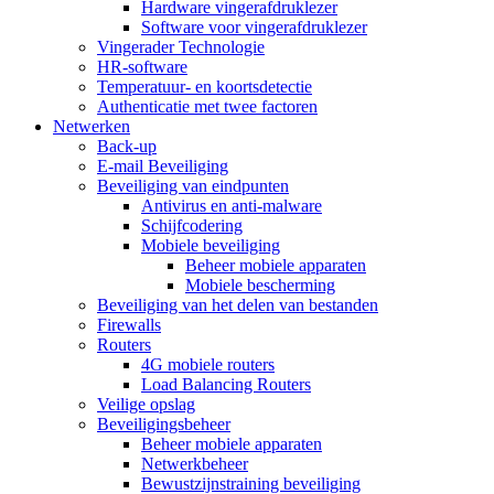
Hardware vingerafdruklezer
Software voor vingerafdruklezer
Vingerader Technologie
HR-software
Temperatuur- en koortsdetectie
Authenticatie met twee factoren
Netwerken
Back-up
E-mail Beveiliging
Beveiliging van eindpunten
Antivirus en anti-malware
Schijfcodering
Mobiele beveiliging
Beheer mobiele apparaten
Mobiele bescherming
Beveiliging van het delen van bestanden
Firewalls
Routers
4G mobiele routers
Load Balancing Routers
Veilige opslag
Beveiligingsbeheer
Beheer mobiele apparaten
Netwerkbeheer
Bewustzijnstraining beveiliging