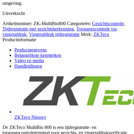
omgeving.
Uitverkocht
Artikelnummer:
ZK-MultiBio800
Categorieën:
Gezichtscontrole
,
Tijdregistratie met gezichtsherkenning
,
Toegangscontrole via
vingerafdruk
,
Vingerafdruk tijdregistratie
Merk:
ZKTeco
Productinformatie
Productgegevens
Belangrijkste kenmerken
Video en media
Handleidingen
ZKTeco Nieuws
De ZKTeco MultiBio 800 is een tijdregistratie- en
toegangscontroleterminal voor gezichts- en vingerafdrukverificatie