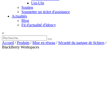
Uni-Ubi
Soutien
Soumettre un ticket d'assistance
Actualités
Blog
Fil d'actualité d'Idency
×
Accueil
/
Produits
/
Mise en réseau
/
Sécurité du partage de fichiers
/
BlackBerry Workspaces