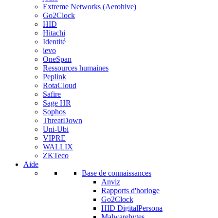
Extreme Networks (Aerohive)
Go2Clock
HID
Hitachi
Identité
ievo
OneSpan
Ressources humaines
Peplink
RotaCloud
Safire
Sage HR
Sophos
ThreatDown
Uni-Ubi
VIPRE
WALLIX
ZKTeco
Aide
Base de connaissances
Anviz
Rapports d'horloge
Go2Clock
HID DigitalPersona
Malwarebytes