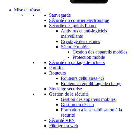
Mise en réseau
Sauvegarde
Sécurité du courrier électronique
Sécurité des points finaux
Antivirus et anti-logiciels
malveillants
Cryptage des disques
Sécurité mobile
Gestion des appareils mobiles
Protection mobile
Sécurité du partage de fichiers
Pare-feu
Routeurs
Routeurs cellulaires 4G
Routeurs à équilibrage de charge
Stockage sécurisé
Gestion de la sécurité
Gestion des appareils mobiles
Gestion du réseau
Formation à la sensibilisation à la
sécurité
Sécurité VPN
Filtrage du web