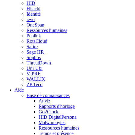
HID
Hitachi
Identité
ievo
OneSpan
Ressources humaines
Peplink
RotaCloud
Safire
Sage HR
Sophos
ThreatDown
Uni-Ubi
VIPRE
WALLIX
ZKTeco
Aide
Base de connaissances
Anviz
Rapports d'horloge
Go2Clock
HID DigitalPersona
Malwarebytes
Ressources humaines
Temps et présence