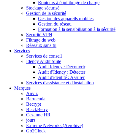
Routeurs à équilibrage de charge
Stockage sécurisé
Gestion de la sécurité
Gestion des appareils mobiles
Gestion du réseau
Formation à la sensibilisation à la sécurité
Sécurité VPN
Filtrage du web
Réseaux sans fil
Services
Services de conseil
Idency Audit Suite
Audit Idency : Découvrir
Audit d'Idency : Détecter
Audit d'identité : Assurer
Services d'assistance et d'installation
Marques
Anviz
Barracuda
Becrypt
BlackBerry
Cezanne HR
jours
Extreme Networks (Aerohive)
Go2Clock