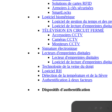
Solutions de cartes RFID
Armoires à clés sécurisées
SmartLocks
Logiciel biométrique
Logiciel de gestion du temps et des p
Logiciel de lecture d'empreintes digita
TÉLÉVISION EN CIRCUIT FERMÉ
Accessoires CCTV
Caméras CCTV
Moniteurs CCTV
Signature électronique
Lecteurs d'empreintes digitales
Lecteur d'empreintes digitales
Logiciel de lecture d'empreintes digita
Technologie de la veine du doigt
Logiciel RH
Détection de la température et de la fièvre
Authentification à deux facteurs
Dispositifs d'authentification