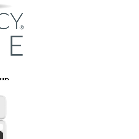
ences