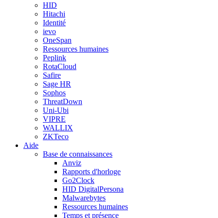
HID
Hitachi
Identité
ievo
OneSpan
Ressources humaines
Peplink
RotaCloud
Safire
Sage HR
Sophos
ThreatDown
Uni-Ubi
VIPRE
WALLIX
ZKTeco
Aide
Base de connaissances
Anviz
Rapports d'horloge
Go2Clock
HID DigitalPersona
Malwarebytes
Ressources humaines
Temps et présence