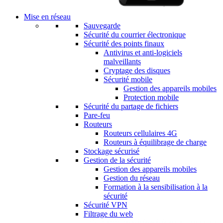
Mise en réseau
Sauvegarde
Sécurité du courrier électronique
Sécurité des points finaux
Antivirus et anti-logiciels
malveillants
Cryptage des disques
Sécurité mobile
Gestion des appareils mobiles
Protection mobile
Sécurité du partage de fichiers
Pare-feu
Routeurs
Routeurs cellulaires 4G
Routeurs à équilibrage de charge
Stockage sécurisé
Gestion de la sécurité
Gestion des appareils mobiles
Gestion du réseau
Formation à la sensibilisation à la
sécurité
Sécurité VPN
Filtrage du web