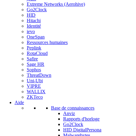
Extreme Networks (Aerohive)
Go2Clock
HID
Hitachi
Identité
ievo
OneSpan
Ressources humaines
Peplink
RotaCloud
Safire
Sage HR
Sophos
ThreatDown
Uni-Ubi
VIPRE
WALLIX
ZKTeco
Aide
Base de connaissances
Anviz
Rapports d'horloge
Go2Clock
HID DigitalPersona
Malwarebytes