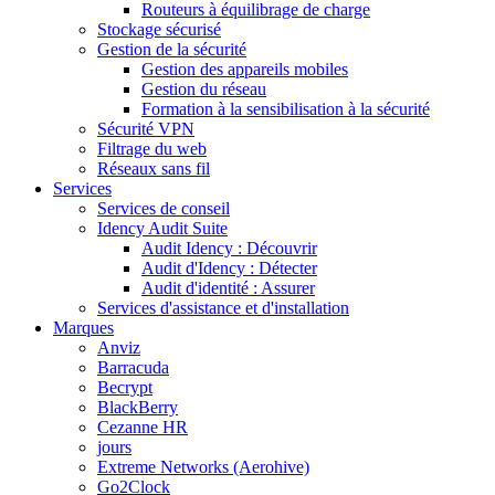
Routeurs à équilibrage de charge
Stockage sécurisé
Gestion de la sécurité
Gestion des appareils mobiles
Gestion du réseau
Formation à la sensibilisation à la sécurité
Sécurité VPN
Filtrage du web
Réseaux sans fil
Services
Services de conseil
Idency Audit Suite
Audit Idency : Découvrir
Audit d'Idency : Détecter
Audit d'identité : Assurer
Services d'assistance et d'installation
Marques
Anviz
Barracuda
Becrypt
BlackBerry
Cezanne HR
jours
Extreme Networks (Aerohive)
Go2Clock