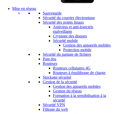
Mise en réseau
Sauvegarde
Sécurité du courrier électronique
Sécurité des points finaux
Antivirus et anti-logiciels
malveillants
Cryptage des disques
Sécurité mobile
Gestion des appareils mobiles
Protection mobile
Sécurité du partage de fichiers
Pare-feu
Routeurs
Routeurs cellulaires 4G
Routeurs à équilibrage de charge
Stockage sécurisé
Gestion de la sécurité
Gestion des appareils mobiles
Gestion du réseau
Formation à la sensibilisation à la
sécurité
Sécurité VPN
Filtrage du web