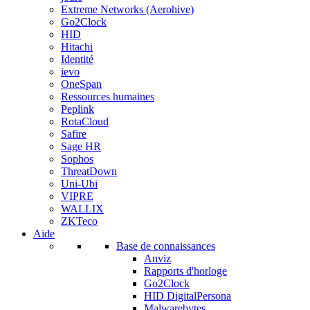
Extreme Networks (Aerohive)
Go2Clock
HID
Hitachi
Identité
ievo
OneSpan
Ressources humaines
Peplink
RotaCloud
Safire
Sage HR
Sophos
ThreatDown
Uni-Ubi
VIPRE
WALLIX
ZKTeco
Aide
Base de connaissances
Anviz
Rapports d'horloge
Go2Clock
HID DigitalPersona
Malwarebytes