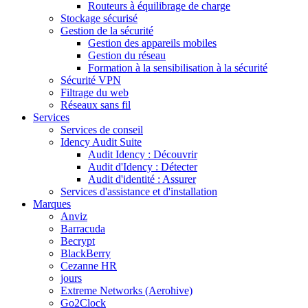
Routeurs à équilibrage de charge
Stockage sécurisé
Gestion de la sécurité
Gestion des appareils mobiles
Gestion du réseau
Formation à la sensibilisation à la sécurité
Sécurité VPN
Filtrage du web
Réseaux sans fil
Services
Services de conseil
Idency Audit Suite
Audit Idency : Découvrir
Audit d'Idency : Détecter
Audit d'identité : Assurer
Services d'assistance et d'installation
Marques
Anviz
Barracuda
Becrypt
BlackBerry
Cezanne HR
jours
Extreme Networks (Aerohive)
Go2Clock