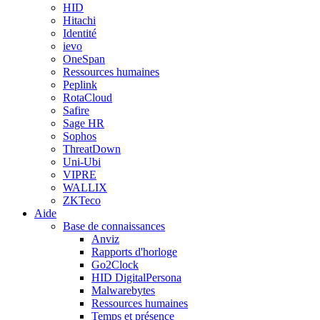
HID
Hitachi
Identité
ievo
OneSpan
Ressources humaines
Peplink
RotaCloud
Safire
Sage HR
Sophos
ThreatDown
Uni-Ubi
VIPRE
WALLIX
ZKTeco
Aide
Base de connaissances
Anviz
Rapports d'horloge
Go2Clock
HID DigitalPersona
Malwarebytes
Ressources humaines
Temps et présence