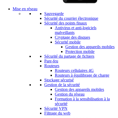
Mise en réseau
Sauvegarde
Sécurité du courrier électronique
Sécurité des points finaux
Antivirus et anti-logiciels
malveillants
Cryptage des disques
Sécurité mobile
Gestion des appareils mobiles
Protection mobile
Sécurité du partage de fichiers
Pare-feu
Routeurs
Routeurs cellulaires 4G
Routeurs à équilibrage de charge
Stockage sécurisé
Gestion de la sécurité
Gestion des appareils mobiles
Gestion du réseau
Formation à la sensibilisation à la
sécurité
Sécurité VPN
Filtrage du web