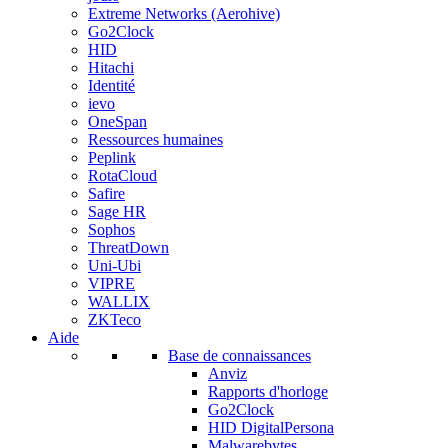
Extreme Networks (Aerohive)
Go2Clock
HID
Hitachi
Identité
ievo
OneSpan
Ressources humaines
Peplink
RotaCloud
Safire
Sage HR
Sophos
ThreatDown
Uni-Ubi
VIPRE
WALLIX
ZKTeco
Aide
Base de connaissances
Anviz
Rapports d'horloge
Go2Clock
HID DigitalPersona
Malwarebytes