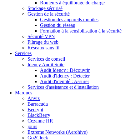
Routeurs à équilibrage de charge
Stockage sécurisé
Gestion de la sécurité
Gestion des appareils mobiles
Gestion du réseau
Formation à la sensibilisation à la sécurité
Sécurité VPN
Filtrage du web
Réseaux sans fil
Services
Services de conseil
Idency Audit Suite
Audit Idency : Découvrir
Audit d'Idency : Détecter
Audit d'identité : Assurer
Services d'assistance et d'installation
Marques
Anviz
Barracuda
Becrypt
BlackBerry
Cezanne HR
jours
Extreme Networks (Aerohive)
Go2Clock