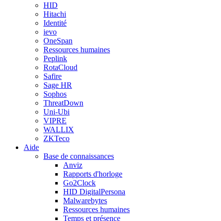
HID
Hitachi
Identité
ievo
OneSpan
Ressources humaines
Peplink
RotaCloud
Safire
Sage HR
Sophos
ThreatDown
Uni-Ubi
VIPRE
WALLIX
ZKTeco
Aide
Base de connaissances
Anviz
Rapports d'horloge
Go2Clock
HID DigitalPersona
Malwarebytes
Ressources humaines
Temps et présence