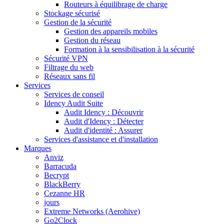
Routeurs à équilibrage de charge
Stockage sécurisé
Gestion de la sécurité
Gestion des appareils mobiles
Gestion du réseau
Formation à la sensibilisation à la sécurité
Sécurité VPN
Filtrage du web
Réseaux sans fil
Services
Services de conseil
Idency Audit Suite
Audit Idency : Découvrir
Audit d'Idency : Détecter
Audit d'identité : Assurer
Services d'assistance et d'installation
Marques
Anviz
Barracuda
Becrypt
BlackBerry
Cezanne HR
jours
Extreme Networks (Aerohive)
Go2Clock