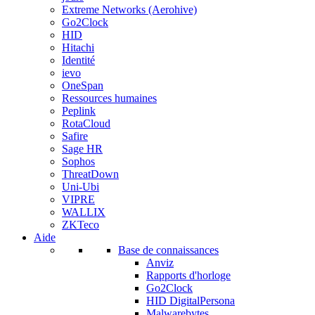
Extreme Networks (Aerohive)
Go2Clock
HID
Hitachi
Identité
ievo
OneSpan
Ressources humaines
Peplink
RotaCloud
Safire
Sage HR
Sophos
ThreatDown
Uni-Ubi
VIPRE
WALLIX
ZKTeco
Aide
Base de connaissances
Anviz
Rapports d'horloge
Go2Clock
HID DigitalPersona
Malwarebytes