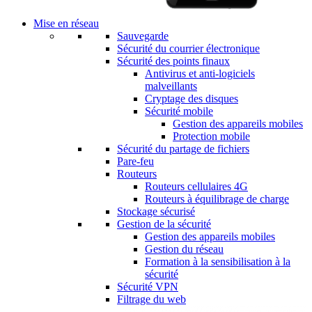
Mise en réseau
Sauvegarde
Sécurité du courrier électronique
Sécurité des points finaux
Antivirus et anti-logiciels
malveillants
Cryptage des disques
Sécurité mobile
Gestion des appareils mobiles
Protection mobile
Sécurité du partage de fichiers
Pare-feu
Routeurs
Routeurs cellulaires 4G
Routeurs à équilibrage de charge
Stockage sécurisé
Gestion de la sécurité
Gestion des appareils mobiles
Gestion du réseau
Formation à la sensibilisation à la
sécurité
Sécurité VPN
Filtrage du web