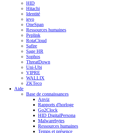
HID
Hitachi
Identité
ievo
OneSpan
Ressources humaines
Peplink
RotaCloud
Safire
Sage HR
Sophos
ThreatDown
Uni-Ubi
VIPRE
WALLIX
ZKTeco
Aide
Base de connaissances
Anviz
Rapports d'horloge
Go2Clock
HID DigitalPersona
Malwarebytes
Ressources humaines
Temps et présence