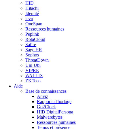
HID
Hitachi
Identité
ievo
OneSpan
Ressources humaines
Peplink
RotaCloud
Safire
Sage HR
Sophos
ThreatDown
Uni-Ubi
VIPRE
WALLIX
ZKTeco
Aide
Base de connaissances
Anviz
Rapports d'horloge
Go2Clock
HID DigitalPersona
Malwarebytes
Ressources humaines
Temps et présence