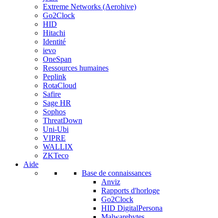
Extreme Networks (Aerohive)
Go2Clock
HID
Hitachi
Identité
ievo
OneSpan
Ressources humaines
Peplink
RotaCloud
Safire
Sage HR
Sophos
ThreatDown
Uni-Ubi
VIPRE
WALLIX
ZKTeco
Aide
Base de connaissances
Anviz
Rapports d'horloge
Go2Clock
HID DigitalPersona
Malwarebytes