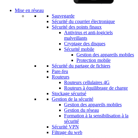
Mise en réseau
Sauvegarde
Sécurité du courrier électronique
Sécurité des points finaux
Antivirus et anti-logiciels
malveillants
Cryptage des disques
Sécurité mobile
Gestion des appareils mobiles
Protection mobile
Sécurité du partage de fichiers
Pare-feu
Routeurs
Routeurs cellulaires 4G
Routeurs à équilibrage de charge
Stockage sécurisé
Gestion de la sécurité
Gestion des appareils mobiles
Gestion du réseau
Formation à la sensibilisation à la
sécurité
Sécurité VPN
Filtrage du web