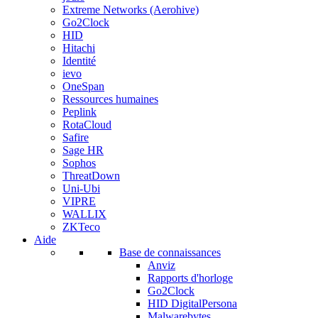
Extreme Networks (Aerohive)
Go2Clock
HID
Hitachi
Identité
ievo
OneSpan
Ressources humaines
Peplink
RotaCloud
Safire
Sage HR
Sophos
ThreatDown
Uni-Ubi
VIPRE
WALLIX
ZKTeco
Aide
Base de connaissances
Anviz
Rapports d'horloge
Go2Clock
HID DigitalPersona
Malwarebytes