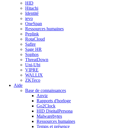
HID
Hitachi
Identité
ievo
OneSpan
Ressources humaines
Peplink
RotaCloud
Safire
Sage HR
Sophos
ThreatDown
Uni-Ubi
VIPRE
WALLIX
ZKTeco
Aide
Base de connaissances
Anviz
Rapports d'horloge
Go2Clock
HID DigitalPersona
Malwarebytes
Ressources humaines
Temps et présence