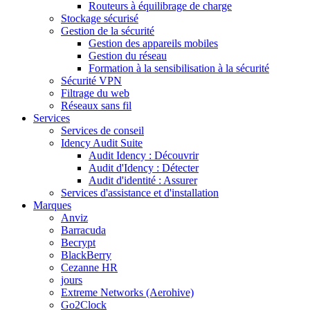
Routeurs à équilibrage de charge
Stockage sécurisé
Gestion de la sécurité
Gestion des appareils mobiles
Gestion du réseau
Formation à la sensibilisation à la sécurité
Sécurité VPN
Filtrage du web
Réseaux sans fil
Services
Services de conseil
Idency Audit Suite
Audit Idency : Découvrir
Audit d'Idency : Détecter
Audit d'identité : Assurer
Services d'assistance et d'installation
Marques
Anviz
Barracuda
Becrypt
BlackBerry
Cezanne HR
jours
Extreme Networks (Aerohive)
Go2Clock