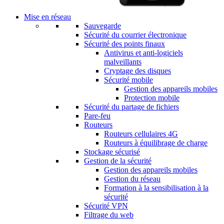
Mise en réseau
Sauvegarde
Sécurité du courrier électronique
Sécurité des points finaux
Antivirus et anti-logiciels
malveillants
Cryptage des disques
Sécurité mobile
Gestion des appareils mobiles
Protection mobile
Sécurité du partage de fichiers
Pare-feu
Routeurs
Routeurs cellulaires 4G
Routeurs à équilibrage de charge
Stockage sécurisé
Gestion de la sécurité
Gestion des appareils mobiles
Gestion du réseau
Formation à la sensibilisation à la
sécurité
Sécurité VPN
Filtrage du web