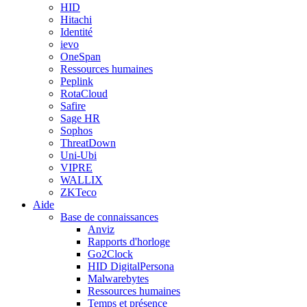
HID
Hitachi
Identité
ievo
OneSpan
Ressources humaines
Peplink
RotaCloud
Safire
Sage HR
Sophos
ThreatDown
Uni-Ubi
VIPRE
WALLIX
ZKTeco
Aide
Base de connaissances
Anviz
Rapports d'horloge
Go2Clock
HID DigitalPersona
Malwarebytes
Ressources humaines
Temps et présence