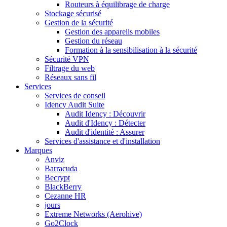
Routeurs à équilibrage de charge
Stockage sécurisé
Gestion de la sécurité
Gestion des appareils mobiles
Gestion du réseau
Formation à la sensibilisation à la sécurité
Sécurité VPN
Filtrage du web
Réseaux sans fil
Services
Services de conseil
Idency Audit Suite
Audit Idency : Découvrir
Audit d'Idency : Détecter
Audit d'identité : Assurer
Services d'assistance et d'installation
Marques
Anviz
Barracuda
Becrypt
BlackBerry
Cezanne HR
jours
Extreme Networks (Aerohive)
Go2Clock