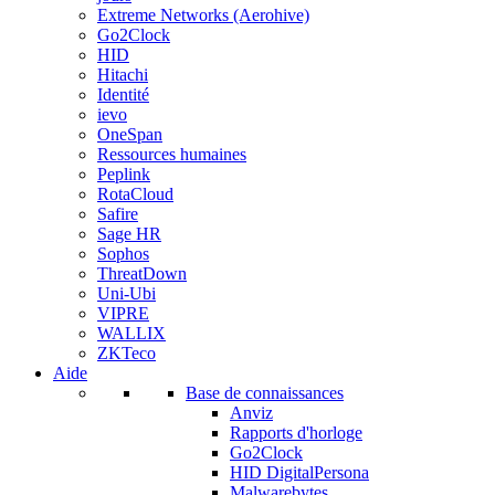
Extreme Networks (Aerohive)
Go2Clock
HID
Hitachi
Identité
ievo
OneSpan
Ressources humaines
Peplink
RotaCloud
Safire
Sage HR
Sophos
ThreatDown
Uni-Ubi
VIPRE
WALLIX
ZKTeco
Aide
Base de connaissances
Anviz
Rapports d'horloge
Go2Clock
HID DigitalPersona
Malwarebytes